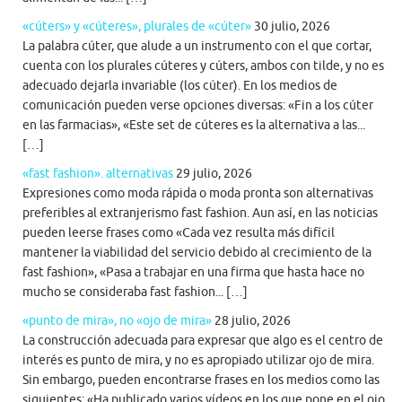
«cúters» y «cúteres», plurales de «cúter»
30 julio, 2026
La palabra cúter, que alude a un instrumento con el que cortar,
cuenta con los plurales cúteres y cúters, ambos con tilde, y no es
adecuado dejarla invariable (los cúter). En los medios de
comunicación pueden verse opciones diversas: «Fin a los cúter
en las farmacias», «Este set de cúteres es la alternativa a las...
[…]
«fast fashion». alternativas
29 julio, 2026
Expresiones como moda rápida o moda pronta son alternativas
preferibles al extranjerismo fast fashion. Aun así, en las noticias
pueden leerse frases como «Cada vez resulta más difícil
mantener la viabilidad del servicio debido al crecimiento de la
fast fashion», «Pasa a trabajar en una firma que hasta hace no
mucho se consideraba fast fashion... […]
«punto de mira», no «ojo de mira»
28 julio, 2026
La construcción adecuada para expresar que algo es el centro de
interés es punto de mira, y no es apropiado utilizar ojo de mira.
Sin embargo, pueden encontrarse frases en los medios como las
siguientes: «Ha publicado varios vídeos en los que pone en el ojo