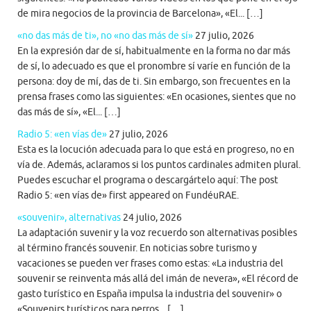
de mira negocios de la provincia de Barcelona», «El... […]
«no das más de ti», no «no das más de sí»
27 julio, 2026
En la expresión dar de sí, habitualmente en la forma no dar más
de sí, lo adecuado es que el pronombre sí varíe en función de la
persona: doy de mí, das de ti. Sin embargo, son frecuentes en la
prensa frases como las siguientes: «En ocasiones, sientes que no
das más de sí», «El... […]
Radio 5: «en vías de»
27 julio, 2026
Esta es la locución adecuada para lo que está en progreso, no en
vía de. Además, aclaramos si los puntos cardinales admiten plural.
Puedes escuchar el programa o descargártelo aquí: The post
Radio 5: «en vías de» first appeared on FundéuRAE.
«souvenir», alternativas
24 julio, 2026
La adaptación suvenir y la voz recuerdo son alternativas posibles
al término francés souvenir. En noticias sobre turismo y
vacaciones se pueden ver frases como estas: «La industria del
souvenir se reinventa más allá del imán de nevera», «El récord de
gasto turístico en España impulsa la industria del souvenir» o
«Souvenirs turísticos para perros... […]