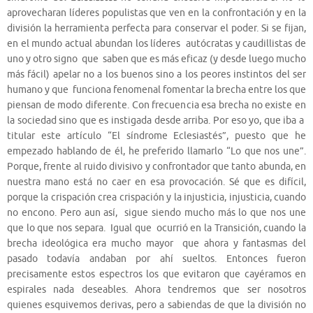
aprovecharan líderes populistas que ven en la confrontación y en la
división la herramienta perfecta para conservar el poder. Si se fijan,
en el mundo actual abundan los líderes autócratas y caudillistas de
uno y otro signo que saben que es más eficaz (y desde luego mucho
más fácil) apelar no a los buenos sino a los peores instintos del ser
humano y que funciona fenomenal fomentar la brecha entre los que
piensan de modo diferente. Con frecuencia esa brecha no existe en
la sociedad sino que es instigada desde arriba. Por eso yo, que iba a
titular este artículo “El síndrome Eclesiastés”, puesto que he
empezado hablando de él, he preferido llamarlo “Lo que nos une”.
Porque, frente al ruido divisivo y confrontador que tanto abunda, en
nuestra mano está no caer en esa provocación. Sé que es difícil,
porque la crispación crea crispación y la injusticia, injusticia, cuando
no encono. Pero aun así, sigue siendo mucho más lo que nos une
que lo que nos separa. Igual que ocurrió en la Transición, cuando la
brecha ideológica era mucho mayor que ahora y fantasmas del
pasado todavía andaban por ahí sueltos. Entonces fueron
precisamente estos espectros los que evitaron que cayéramos en
espirales nada deseables. Ahora tendremos que ser nosotros
quienes esquivemos derivas, pero a sabiendas de que la división no