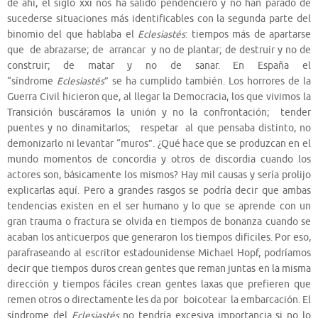
de ahí, el siglo xxi nos ha salido pendenciero y no han parado de
sucederse situaciones más identificables con la segunda parte del
binomio del que hablaba el
Eclesiastés
: tiempos más de apartarse
que de abrazarse; de arrancar y no de plantar; de destruir y no de
construir; de matar y no de sanar. En España el
“síndrome
Eclesiastés
” se ha cumplido también. Los horrores de la
Guerra Civil hicieron que, al llegar la Democracia, los que vivimos la
Transición buscáramos la unión y no la confrontación; tender
puentes y no dinamitarlos; respetar al que pensaba distinto, no
demonizarlo ni levantar “muros”. ¿Qué hace que se produzcan en el
mundo momentos de concordia y otros de discordia cuando los
actores son, básicamente los mismos? Hay mil causas y sería prolijo
explicarlas aquí. Pero a grandes rasgos se podría decir que ambas
tendencias existen en el ser humano y lo que se aprende con un
gran trauma o fractura se olvida en tiempos de bonanza cuando se
acaban los anticuerpos que generaron los tiempos difíciles. Por eso,
parafraseando al escritor estadounidense Michael Hopf, podríamos
decir que tiempos duros crean gentes que reman juntas en la misma
dirección y tiempos fáciles crean gentes laxas que prefieren que
remen otros o directamente les da por boicotear la embarcación. El
síndrome del
Eclesiastés
no tendría excesiva importancia si no lo