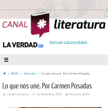
Saltar
al
contenido
Noticias
|
Cultura
|
Ababol
Inicio
BLOG
Artículos
Lo que nos une. Por Carmen Posadas
Lo que nos une. Por Carmen Posadas
Canal-Literatura
16 diciembre, 2023
Artículos
,
BLOG