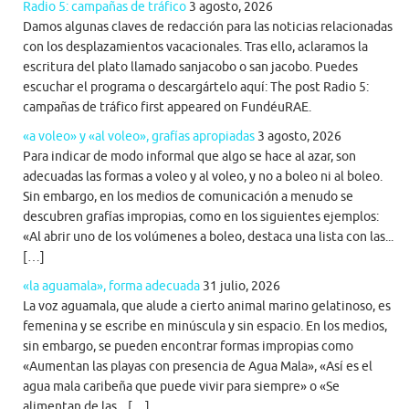
Radio 5: campañas de tráfico
3 agosto, 2026
Damos algunas claves de redacción para las noticias relacionadas
con los desplazamientos vacacionales. Tras ello, aclaramos la
escritura del plato llamado sanjacobo o san jacobo. Puedes
escuchar el programa o descargártelo aquí: The post Radio 5:
campañas de tráfico first appeared on FundéuRAE.
«a voleo» y «al voleo», grafías apropiadas
3 agosto, 2026
Para indicar de modo informal que algo se hace al azar, son
adecuadas las formas a voleo y al voleo, y no a boleo ni al boleo.
Sin embargo, en los medios de comunicación a menudo se
descubren grafías impropias, como en los siguientes ejemplos:
«Al abrir uno de los volúmenes a boleo, destaca una lista con las...
[…]
«la aguamala», forma adecuada
31 julio, 2026
La voz aguamala, que alude a cierto animal marino gelatinoso, es
femenina y se escribe en minúscula y sin espacio. En los medios,
sin embargo, se pueden encontrar formas impropias como
«Aumentan las playas con presencia de Agua Mala», «Así es el
agua mala caribeña que puede vivir para siempre» o «Se
alimentan de las... […]