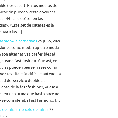
able (los cúter). En los medios de
icación pueden verse opciones
s: «Fin a los cúter en las
ias», «Este set de cúteres es la
tiva a las... […]
fashion». alternativas
29 julio, 2026
siones como moda rápida o moda
 son alternativas preferibles al
jerismo fast fashion. Aun así, en
ticias pueden leerse frases como
vez resulta más difícil mantener la
idad del servicio debido al
iento de la fast fashion», «Pasa a
ar en una firma que hasta hace no
se consideraba fast fashion... […]
 de mira», no «ojo de mira»
28
2026