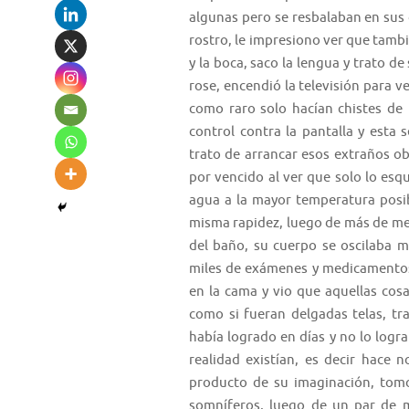
algunas pero se resbalaban en sus
rostro, le impresiono ver que tambi
y la boca, saco la lengua y trato 
rose, encendió la televisión para 
como raro solo hacían chistes de 
control contra la pantalla y esta
trato de arrancar esos extraños ob
por vencido al ver que solo lo esqu
agua a la mayor temperatura posib
misma rapidez, luego de más de med
del baño, su cuerpo se oscilaba m
miles de exámenes y medicamentos-
en la cama y vio que aquellas cos
como si fueran delgadas telas, tr
había logrado en días y no lo logr
realidad existían, es decir hace 
producto de su imaginación, tomo
somníferos, luego de un par de m