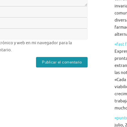
invari
comun
diversa
farmac
alterna
rónico y web en mi navegador para la
«fast 
tario.
Expre
pronta
extran
las no
«Cada 
viabil
crecim
trabaj
mucho 
«punto
julio, 