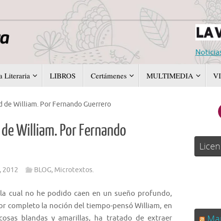
Noticia
 Literaria
LIBROS
Certámenes
MULTIMEDIA
V
 de William. Por Fernando Guerrero
de William. Por Fernando
Licen
, 2012
BLOG
,
Microtextos.
 la cual no he podido caen en un sueño profundo,
or completo la noción del tiempo-pensó William, en
Man
osas blandas y amarillas, ha tratado de extraer