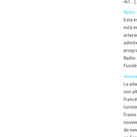
«El... 
Radio 
Esta e
está e
aclara
admite
progra
Radio 
Fundé
«souve
La ada
son al
francé
turism
frases
souven
de nev