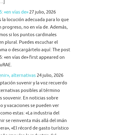
[…]
5: «en vías de»
27 julio, 2026
s la locución adecuada para lo que
n progreso, no en vía de. Además,
mos si los puntos cardinales
n plural. Puedes escuchar el
ma o descargártelo aquí: The post
5: «en vías de» first appeared on
uRAE.
nir», alternativas
24 julio, 2026
ptación suvenir y la voz recuerdo
ternativas posibles al término
s souvenir. En noticias sobre
o y vacaciones se pueden ver
 como estas: «La industria del
ir se reinventa más allá del imán
era», «El récord de gasto turístico