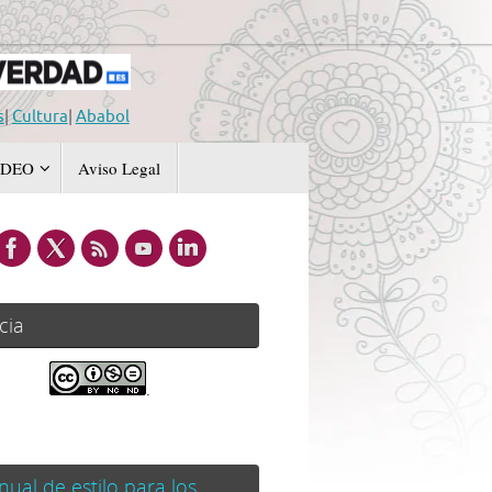
s
|
Cultura
|
Ababol
IDEO
Aviso Legal
cia
.
ual de estilo para los