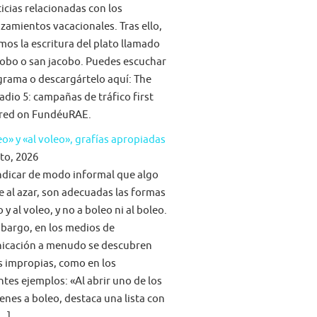
ticias relacionadas con los
zamientos vacacionales. Tras ello,
mos la escritura del plato llamado
obo o san jacobo. Puedes escuchar
grama o descargártelo aquí: The
adio 5: campañas de tráfico first
red on FundéuRAE.
eo» y «al voleo», grafías apropiadas
to, 2026
ndicar de modo informal que algo
e al azar, son adecuadas las formas
 y al voleo, y no a boleo ni al boleo.
bargo, en los medios de
icación a menudo se descubren
s impropias, como en los
ntes ejemplos: «Al abrir uno de los
nes a boleo, destaca una lista con
[…]