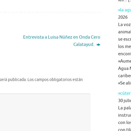
«la a
2026
La voz
animal
Entrevista a Luisa Núñez en Onda Cero
se esc
Calatayud.
los me
encon
«Aumen
Agua M
caribe
será publicada.
Los campos obligatorios están
«Se al
«cúter
30 juli
La pal
instru
con lo
con ti