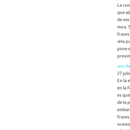
La con
que al
de mir
mira. 
frases
«Ha pu
pone e
provin
«no da
27 juli
En la 
en la 
es que
de la 
embarg
frases
ocasio