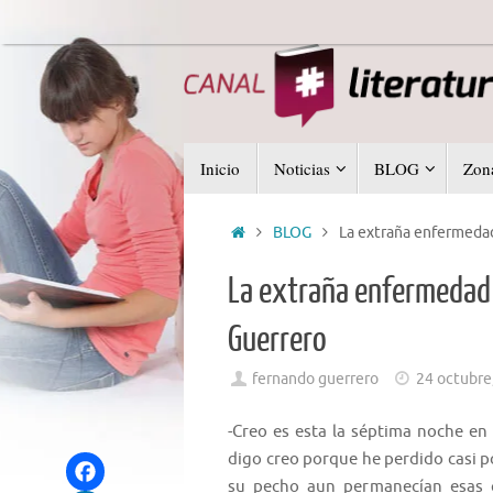
Saltar
al
contenido
Saltar
Inicio
Noticias
BLOG
Zona
al
contenido
Inicio
BLOG
La extraña enfermedad
La extraña enfermedad 
Guerrero
fernando guerrero
24 octubre
-Creo es esta la séptima noche en
digo creo porque he perdido casi p
su pecho aun permanecían esas c