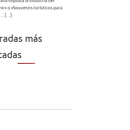
aña impulsa la industria del
ir» o «Souvenirs turísticos para
... […]
radas más
itadas