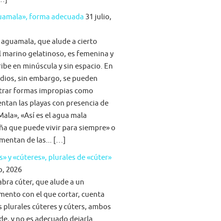
guamala», forma adecuada
31 julio,
 aguamala, que alude a cierto
 marino gelatinoso, es femenina y
ribe en minúscula y sin espacio. En
dios, sin embargo, se pueden
trar formas impropias como
tan las playas con presencia de
ala», «Así es el agua mala
ña que puede vivir para siempre» o
imentan de las... […]
s» y «cúteres», plurales de «cúter»
o, 2026
abra cúter, que alude a un
mento con el que cortar, cuenta
s plurales cúteres y cúters, ambos
lde, y no es adecuado dejarla