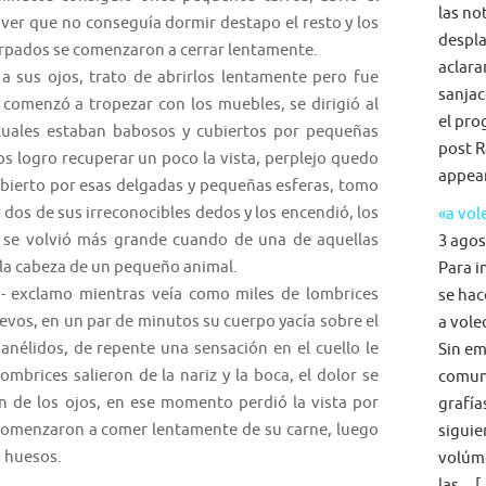
las no
 ver que no conseguía dormir destapo el resto y los
despla
arpados se comenzaron a cerrar lentamente.
aclara
 a sus ojos, trato de abrirlos lentamente pero fue
sanjac
 comenzó a tropezar con los muebles, se dirigió al
el pro
cuales estaban babosos y cubiertos por pequeñas
post R
os logro recuperar un poco la vista, perplejo quedo
appea
bierto por esas delgadas y pequeñas esferas, tomo
r dos de sus irreconocibles dedos y los encendió, los
«a vol
 se volvió más grande cuando de una de aquellas
3 agos
 la cabeza de un pequeño animal.
Para i
a- exclamo mientras veía como miles de lombrices
se hac
uevos, en un par de minutos su cuerpo yacía sobre el
a voleo
anélidos, de repente una sensación en el cuello le
Sin em
lombrices salieron de la nariz y la boca, el dolor se
comun
n de los ojos, en ese momento perdió la vista por
grafía
comenzaron a comer lentamente de su carne, luego
siguie
s huesos.
volúme
las... 