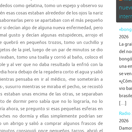
 dedos como gelatina, tomo un espejo y observo su
nuev
én esas cosas estaban alrededor de los ojos la nariz
inte
de saborearlas pero se apartaban con el más pequeño
ver si decían algo de alguna nueva enfermedad, pero
«bongo
mal gusto y decían algunas estupideces, arrojo el
2026
 se quebró en pequeños trozos, tomo un cuchillo y
La gra
jetos de la piel, luego de un par de minutos se dio
del no
ivaban, tomo una toalla y corrió al baño, coloco el
bongó,
le y al ver que no daba resultado la enfrió con la
una em
ia hora debajo de la regadera corto el agua y salió
se ven
ientras pensaba en ir al médico, -me someterán a
«¿Cómo
, susurro mientras se miraba el pecho, se recostó
vio ba
as estaban unas encima de las otras, se separaban
brasil
ato de dormir pero sabía que no lo lograría, no lo
[…]
aría ahora, se pregunto si esas pequeñas esferas en
Radio 
noches no dormía y ellas simplemente podrían ser
2026
 un abrigo y salió a comprar algunos frascos de
Damos 
inutos consiguió once pequeños tarros, abrió el