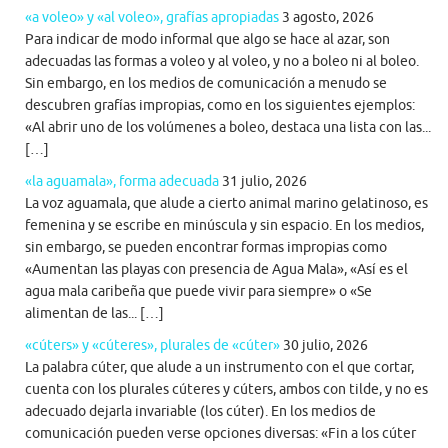
«a voleo» y «al voleo», grafías apropiadas
3 agosto, 2026
Para indicar de modo informal que algo se hace al azar, son
adecuadas las formas a voleo y al voleo, y no a boleo ni al boleo.
Sin embargo, en los medios de comunicación a menudo se
descubren grafías impropias, como en los siguientes ejemplos:
«Al abrir uno de los volúmenes a boleo, destaca una lista con las...
[…]
«la aguamala», forma adecuada
31 julio, 2026
La voz aguamala, que alude a cierto animal marino gelatinoso, es
femenina y se escribe en minúscula y sin espacio. En los medios,
sin embargo, se pueden encontrar formas impropias como
«Aumentan las playas con presencia de Agua Mala», «Así es el
agua mala caribeña que puede vivir para siempre» o «Se
alimentan de las... […]
«cúters» y «cúteres», plurales de «cúter»
30 julio, 2026
La palabra cúter, que alude a un instrumento con el que cortar,
cuenta con los plurales cúteres y cúters, ambos con tilde, y no es
adecuado dejarla invariable (los cúter). En los medios de
comunicación pueden verse opciones diversas: «Fin a los cúter