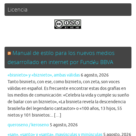
Licencia
.
Manual de estilo para los nuevos medios
desarrollado en internet por Fundéu BBVA
«bisnieto» y «biznieto», ambas válidas
6 agosto, 2026
Tanto bisnieto, con ese, como biznieto, con zeta, son voces
válidas en español. Es frecuente encontrar estas dos grafías en
los medios de comunicación: «Celebra la vida y cumple su sueño
de bailar con un biznieto», «La bisnieta revela la descendencia
brasileña del legendario cantautor» o «100 años, 13 hijos, 55
nietos y 101 bisnietos:... […]
queroseno / keroseno
5 agosto, 2026
«san», «santo» y «santa», mayúsculas y minúsculas
5 agosto, 2026