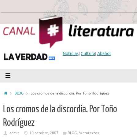
Saltar
al
contenido
Noticias
|
Cultura
|
Ababol
Inicio
BLOG
Los cromos de la discordia. Por Toño Rodríguez
Los cromos de la discordia. Por Toño
Rodríguez
admin
10 octubre, 2007
BLOG
,
Microtextos.