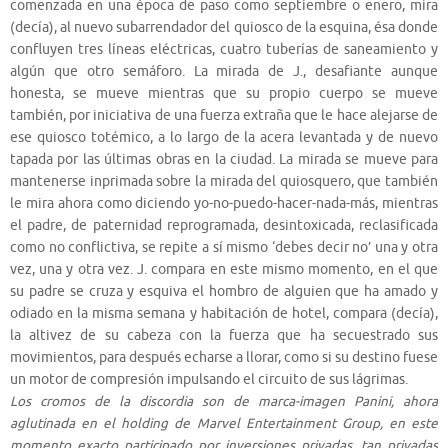
comenzada en una época de paso como septiembre o enero, mira
(decía), al nuevo subarrendador del quiosco de la esquina, ésa donde
confluyen tres líneas eléctricas, cuatro tuberías de saneamiento y
algún que otro semáforo. La mirada de J., desafiante aunque
honesta, se mueve mientras que su propio cuerpo se mueve
también, por iniciativa de una fuerza extraña que le hace alejarse de
ese quiosco totémico, a lo largo de la acera levantada y de nuevo
tapada por las últimas obras en la ciudad. La mirada se mueve para
mantenerse inprimada sobre la mirada del quiosquero, que también
le mira ahora como diciendo yo-no-puedo-hacer-nada-más, mientras
el padre, de paternidad reprogramada, desintoxicada, reclasificada
como no conflictiva, se repite a sí mismo ‘debes decir no’ una y otra
vez, una y otra vez. J. compara en este mismo momento, en el que
su padre se cruza y esquiva el hombro de alguien que ha amado y
odiado en la misma semana y habitación de hotel, compara (decía),
la altivez de su cabeza con la fuerza que ha secuestrado sus
movimientos, para después echarse a llorar, como si su destino fuese
un motor de compresión impulsando el circuito de sus lágrimas.
Los cromos de la discordia son de marca-imagen Panini, ahora
aglutinada en el holding de Marvel Entertainment Group, en este
momento exacto participado por inversiones privadas, tan privadas