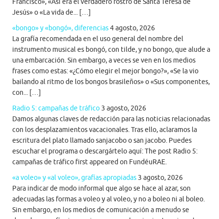
Francisco», «Así era el verdadero rostro de Santa Teresa de
Jesús» o «La vida de... […]
«bongo» y «bongó», diferencias
4 agosto, 2026
La grafía recomendada en el uso general del nombre del
instrumento musical es bongó, con tilde, y no bongo, que alude a
una embarcación. Sin embargo, a veces se ven en los medios
frases como estas: «¿Cómo elegir el mejor bongo?», «Se la vio
bailando al ritmo de los bongos brasileños» o «Sus componentes,
con... […]
Radio 5: campañas de tráfico
3 agosto, 2026
Damos algunas claves de redacción para las noticias relacionadas
con los desplazamientos vacacionales. Tras ello, aclaramos la
escritura del plato llamado sanjacobo o san jacobo. Puedes
escuchar el programa o descargártelo aquí: The post Radio 5:
campañas de tráfico first appeared on FundéuRAE.
«a voleo» y «al voleo», grafías apropiadas
3 agosto, 2026
Para indicar de modo informal que algo se hace al azar, son
adecuadas las formas a voleo y al voleo, y no a boleo ni al boleo.
Sin embargo, en los medios de comunicación a menudo se