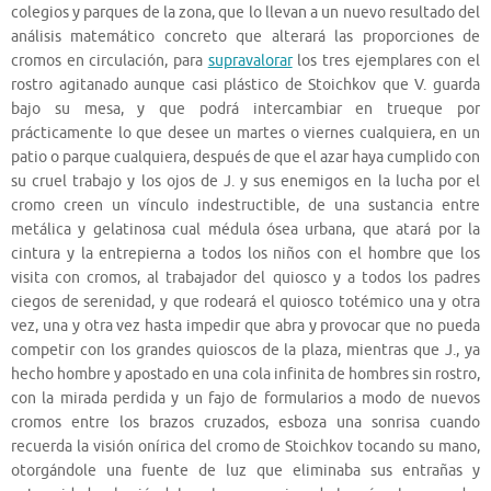
colegios y parques de la zona, que lo llevan a un nuevo resultado del
análisis matemático concreto que alterará las proporciones de
cromos en circulación, para
supravalorar
los tres ejemplares con el
rostro agitanado aunque casi plástico de Stoichkov que V. guarda
bajo su mesa, y que podrá intercambiar en trueque por
prácticamente lo que desee un martes o viernes cualquiera, en un
patio o parque cualquiera, después de que el azar haya cumplido con
su cruel trabajo y los ojos de J. y sus enemigos en la lucha por el
cromo creen un vínculo indestructible, de una sustancia entre
metálica y gelatinosa cual médula ósea urbana, que atará por la
cintura y la entrepierna a todos los niños con el hombre que los
visita con cromos, al trabajador del quiosco y a todos los padres
ciegos de serenidad, y que rodeará el quiosco totémico una y otra
vez, una y otra vez hasta impedir que abra y provocar que no pueda
competir con los grandes quioscos de la plaza, mientras que J., ya
hecho hombre y apostado en una cola infinita de hombres sin rostro,
con la mirada perdida y un fajo de formularios a modo de nuevos
cromos entre los brazos cruzados, esboza una sonrisa cuando
recuerda la visión onírica del cromo de Stoichkov tocando su mano,
otorgándole una fuente de luz que eliminaba sus entrañas y