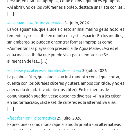
descubren grafías impropias, como en los siguientes ejemplos:
«Al abrir uno de los volúmenes a boleo, destaca una lista con las...
[…]
«la aguamala», forma adecuada
31 julio, 2026
La voz aguamala, que alude a cierto animal marino gelatinoso, es
femenina y se escribe en minúscula y sin espacio. En los medios,
sin embargo, se pueden encontrar formas impropias como
«Aumentan las playas con presencia de Agua Mala», «Así es el
agua mala caribeña que puede vivir para siempre» o «Se
alimentan de las... […]
«cúters» y «cúteres», plurales de «cúter»
30 julio, 2026
La palabra cúter, que alude a un instrumento con el que cortar,
cuenta con los plurales cúteres y cúters, ambos con tilde, y no es
adecuado dejarla invariable (los cúter). En los medios de
comunicación pueden verse opciones diversas: «Fin a los cúter
en las farmacias», «Este set de cúteres es la alternativa a las...
[…]
«fast fashion». alternativas
29 julio, 2026
Expresiones como moda rápida o moda pronta son alternativas