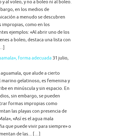
 y al voleo, y no a boleo ni al boleo.
bargo, en los medios de
icación a menudo se descubren
s impropias, como en los
ntes ejemplos: «Al abrir uno de los
nes a boleo, destaca una lista con
[…]
guamala», forma adecuada
31 julio,
 aguamala, que alude a cierto
 marino gelatinoso, es femenina y
ribe en minúscula y sin espacio. En
dios, sin embargo, se pueden
trar formas impropias como
tan las playas con presencia de
ala», «Así es el agua mala
ña que puede vivir para siempre» o
imentan de las... […]