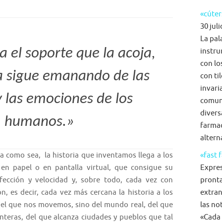
«cúter
30 juli
La pal
a el soporte que la acoja,
instru
con lo
ra sigue emanando de las
con ti
invari
 las emociones de los
comun
diversa
humanos.»
farmac
alterna
omo sea, la historia que inventamos llega a los
«fast 
 en papel o en pantalla virtual, que consigue su
Expre
fección y velocidad y, sobre todo, cada vez con
pronta
, es decir, cada vez más cercana la historia a los
extran
el que nos movemos, sino del mundo real, del que
las no
nteras, del que alcanza ciudades y pueblos que tal
«Cada 