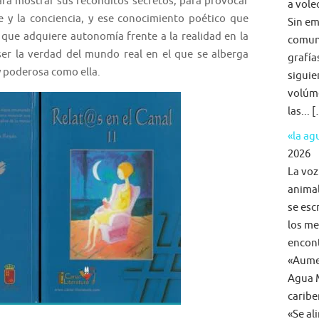
ra mostrar sus recónditos secretos, para provocar
a voleo
 y la conciencia, y ese conocimiento poético que
Sin em
a que adquiere autonomía frente a la realidad en la
comun
 ser la verdad del mundo real en el que se alberga
grafía
y poderosa como ella.
siguie
volúme
las... 
«la a
2026
La voz
animal
se esc
los me
encon
«Aumen
Agua M
caribe
«Se al