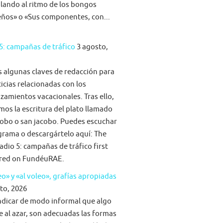
ilando al ritmo de los bongos
eños» o «Sus componentes, con...
5: campañas de tráfico
3 agosto,
algunas claves de redacción para
ticias relacionadas con los
zamientos vacacionales. Tras ello,
mos la escritura del plato llamado
obo o san jacobo. Puedes escuchar
grama o descargártelo aquí: The
adio 5: campañas de tráfico first
red on FundéuRAE.
eo» y «al voleo», grafías apropiadas
to, 2026
ndicar de modo informal que algo
e al azar, son adecuadas las formas