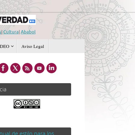
s
|
Cultura
|
Ababol
IDEO
Aviso Legal
cia
.
ual de estilo para los