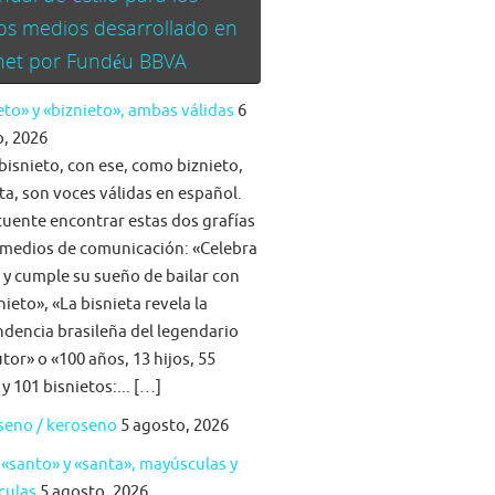
os medios desarrollado en
rnet por Fundéu BBVA
eto» y «biznieto», ambas válidas
6
, 2026
bisnieto, con ese, como biznieto,
ta, son voces válidas en español.
cuente encontrar estas dos grafías
 medios de comunicación: «Celebra
a y cumple su sueño de bailar con
nieto», «La bisnieta revela la
dencia brasileña del legendario
tor» o «100 años, 13 hijos, 55
 y 101 bisnietos:... […]
seno / keroseno
5 agosto, 2026
 «santo» y «santa», mayúsculas y
culas
5 agosto, 2026