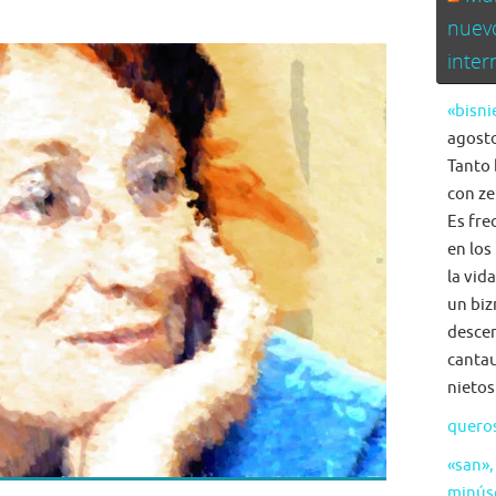
nuev
inte
«bisni
agosto
Tanto 
con ze
Es fre
en los
la vid
un biz
descen
cantau
nietos
quero
«san»,
minús