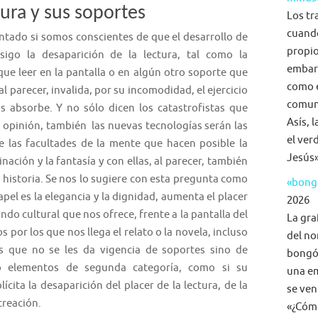
atura y sus soportes
Los tr
cuand
o si somos conscientes de que el desarrollo de
propio
sigo la desaparición de la lectura, tal como la
embar
e leer en la pantalla o en algún otro soporte que
como e
al parecer, invalida, por su incomodidad, el ejercicio
comuni
s absorbe. Y no sólo dicen los catastrofistas que
Asís, 
u opinión, también las nuevas tecnologías serán las
el ver
e las facultades de la mente que hacen posible la
Jesús»
nación y la fantasía y con ellas, al parecer, también
a historia. Se nos lo sugiere con esta pregunta como
«bongo
el es la elegancia y la dignidad, aumenta el placer
2026
do cultural que nos ofrece, frente a la pantalla del
La gra
 por los que nos llega el relato o la novela, incluso
del no
os que no se les da vigencia de soportes sino de
bongó,
mo elementos de segunda categoría, como si su
una em
ícita la desaparición del placer de la lectura, de la
se ven
 creación.
«¿Cómo