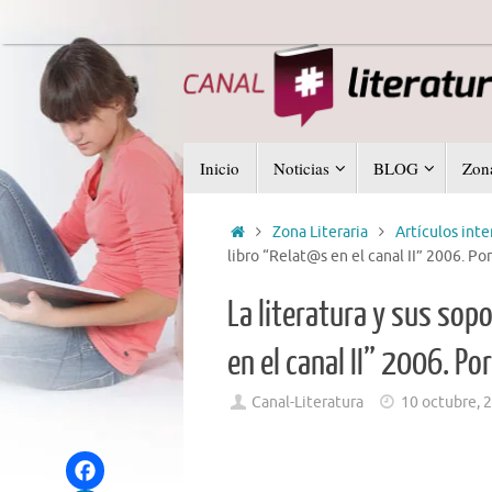
Saltar
al
contenido
Saltar
Inicio
Noticias
BLOG
Zona
al
contenido
Inicio
Zona Literaria
Artículos int
libro “Relat@s en el canal II” 2006. Po
La literatura y sus sop
en el canal II” 2006. P
Canal-Literatura
10 octubre, 