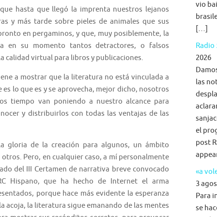
vio ba
 hasta que llegó la imprenta nuestros lejanos
brasil
ras y más tarde sobre pieles de animales que sus
[…]
 pronto en pergaminos, y que, muy posiblemente, la
ía en su momento tantos detractores, o falsos
Radio 
a calidad virtual para libros y publicaciones.
2026
Damos 
e a mostrar que la literatura no está vinculada a
las no
 es lo que es y se aprovecha, mejor dicho, nosotros
despla
os tiempo van poniendo a nuestro alcance para
aclara
conocer y distribuirlos con todas las ventajas de las
sanjac
el pro
post R
gloria de la creación para algunos, un ámbito
appea
otros. Pero, en cualquier caso, a mí personalmente
rado del III Certamen de narrativa breve convocado
«a vol
IRC Hispano, que ha hecho de Internet el arma
3 agos
esentados, porque hace más evidente la esperanza
Para i
 la acoja, la literatura sigue emanando de las mentes
se hac