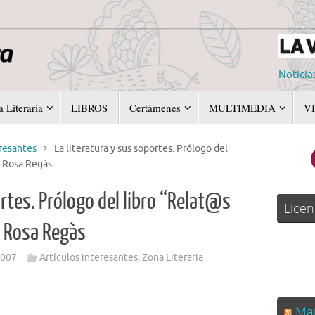
Noticia
 Literaria
LIBROS
Certámenes
MULTIMEDIA
V
eresantes
La literatura y sus soportes. Prólogo del
r Rosa Regàs
ortes. Prólogo del libro “Relat@s
Licen
or Rosa Regàs
2007
Artículos interesantes
,
Zona Literaria
Man