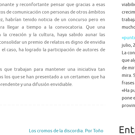
nante y reconfortante pensar que gracias a esas
viabil
zos de comunicación con personas de otros ámbitos
crecim
vez, habrían tenido noticia de un concurso pero en
trabaj
ra llegar a tiempo a la convocatoria. Que una
mucho 
 la creación y la cultura, haya sabido aunar las
«punto
consolidar un premio de relatos es digno de envidia
julio, 
 el caso, ha logrado la participación de autores de
La con
que al
de mir
e trabajan para mantener una iniciativa tan
mira. 
odos los que se han presentado a un certamen que ha
frases
prendente y una difusión envidiable.
«Ha pu
pone e
provin
Ent
Los cromos de la discordia. Por Toño