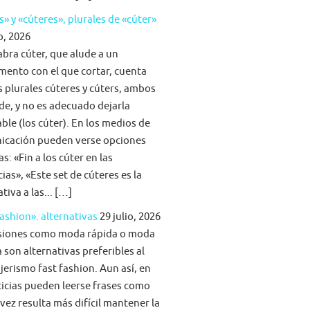
s» y «cúteres», plurales de «cúter»
o, 2026
abra cúter, que alude a un
mento con el que cortar, cuenta
s plurales cúteres y cúters, ambos
lde, y no es adecuado dejarla
able (los cúter). En los medios de
icación pueden verse opciones
s: «Fin a los cúter en las
ias», «Este set de cúteres es la
tiva a las... […]
fashion». alternativas
29 julio, 2026
siones como moda rápida o moda
 son alternativas preferibles al
jerismo fast fashion. Aun así, en
ticias pueden leerse frases como
vez resulta más difícil mantener la