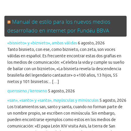
Manual de estilo para los nuevos medios
desarrollado en internet por Fundéu BBVA
«bisnieto» y «biznieto», ambas válidas
6 agosto, 2026
Tanto bisnieto, con ese, como biznieto, con zeta, son voces
válidas en español. Es frecuente encontrar estas dos grafías en
los medios de comunicación: «Celebra la vida y cumple su sueño
de bailar con un biznieto», «La bisnieta revela la descendencia
brasileña del legendario cantautor» o «100 años, 13 hijos, 55
nietos y 101 bisnietos:... […]
queroseno / keroseno
5 agosto, 2026
«san», «santo» y «santa», mayúsculas y minúsculas
5 agosto, 2026
Los tratamientos san, santo y santa, cuando no forman parte de
un nombre propio, se escriben con minúscula. Sin embargo,
pueden encontrarse ejemplos como estos en los medios de
comunicación: «El papa León XIV visita Asís, la tierra de San