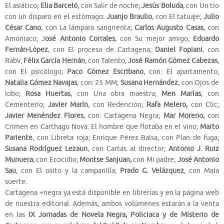
El asiático;
Elia Barceló
, con Salir de noche;
Jesús Boluda
, con Un tío
con un disparo en el estómago:
Juanjo Braulio
, con El tatuaje;
Julio
César Cano
, con La lámpara sangrienta;
Carlos Augusto Casas
, con
Amoniaco; J
osé Antonio Corrales
, con Su mejor amigo;
Eduardo
Fernán-López
, con El proceso de Cartagena;
Daniel Fopiani
, con
Rabv;
Félix García Hernán
, con Talento;
José Ramón Gómez Cabezas
,
con El psicólogo;
Paco Gómez Escribano
, con: El apartamento;
Natalia Gómez Navajas
, con: 25 MM;
Susana Hernández
, con Ojos de
lobo;
Rosa Huertas
, con Una obra maestra;
Men Marías
, con
Cementerio;
Javier Marín
, con Redención;
Rafa Melero,
con Clic;
Javier Menéndez Flores
, con: Cartagena Negra;
Mar Moreno,
con
Crimen en Carthago Nova. El hombre que flotaba en el vino;
Marto
Pariente
, con Libreta roja; Enrique Pérez Balsa, con Plan de fuga;
Susana Rodríguez Lezaun
, con Cartas al director;
Antonio J. Ruiz
Munuera
, con Ecocidio;
Montse Sanjuan,
con Mi padre;
José Antonio
Sau
, con El osito y la campanilla;
Prado G. Velázquez
, con Mala
suerte.
Cartagena +negra ya está disponible en librerías y en la página web
de nuestra editorial. Además, ambos volúmenes estarán a la venta
en las
IX Jornadas de Novela Negra, Policiaca y de Misterio de