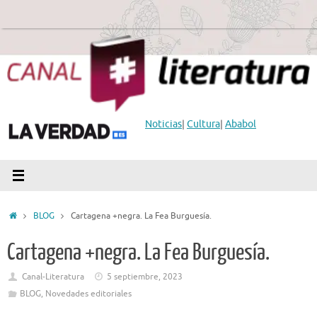
Saltar
al
contenido
Noticias
|
Cultura
|
Ababol
Inicio
BLOG
Cartagena +negra. La Fea Burguesía.
Cartagena +negra. La Fea Burguesía.
Canal-Literatura
5 septiembre, 2023
BLOG
,
Novedades editoriales