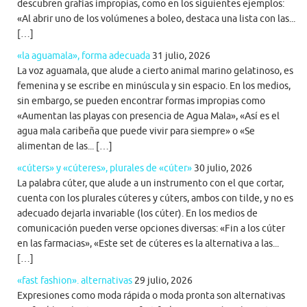
descubren grafías impropias, como en los siguientes ejemplos:
«Al abrir uno de los volúmenes a boleo, destaca una lista con las...
[…]
«la aguamala», forma adecuada
31 julio, 2026
La voz aguamala, que alude a cierto animal marino gelatinoso, es
femenina y se escribe en minúscula y sin espacio. En los medios,
sin embargo, se pueden encontrar formas impropias como
«Aumentan las playas con presencia de Agua Mala», «Así es el
agua mala caribeña que puede vivir para siempre» o «Se
alimentan de las... […]
«cúters» y «cúteres», plurales de «cúter»
30 julio, 2026
La palabra cúter, que alude a un instrumento con el que cortar,
cuenta con los plurales cúteres y cúters, ambos con tilde, y no es
adecuado dejarla invariable (los cúter). En los medios de
comunicación pueden verse opciones diversas: «Fin a los cúter
en las farmacias», «Este set de cúteres es la alternativa a las...
[…]
«fast fashion». alternativas
29 julio, 2026
Expresiones como moda rápida o moda pronta son alternativas