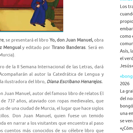
Los tr
cuand
propio
embar
como e
re
, se presentará el libro
Yo, don Juan Manuel,
obra
comuni
z Mengual
y editado por
Tirano Banderas
. Será en
Asís, 
Murcia).
el ver
Jesús»
o de la II Semana Internacional de las Letras, dará
 Acompañarán al autor la Catedrática de Lengua y
«bongo
y la ilustradora del libro,
Diana Escribano Henarejos.
2026
La gra
don Juan Manuel, autor del famoso libro de relatos El
del no
 de 737 años, ataviado con ropas medievales, que
bongó,
guo de una ciudad de Murcia, el lugar que hace siglos
una em
illos. Don Juan Manuel, quien fuese un temido
se ven
da en narrar a los visitantes que encuentra al paso
«¿Cómo
os cuentos más conocidos de su célebre libro que