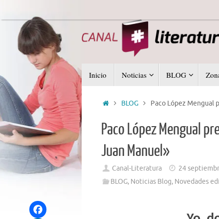
Saltar
al
contenido
Saltar
Inicio
Noticias
BLOG
Zona
al
contenido
Inicio
BLOG
Paco López Mengual pr
Paco López Mengual pre
Juan Manuel»
Canal-Literatura
24 septiembr
BLOG
,
Noticias Blog
,
Novedades edi
Yo, d