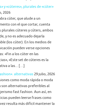
s» y «cúteres», plurales de «cúter»
o, 2026
abra cúter, que alude a un
mento con el que cortar, cuenta
s plurales cúteres y cúters, ambos
lde, y no es adecuado dejarla
able (los cúter). En los medios de
icación pueden verse opciones
s: «Fin a los cúter en las
ias», «Este set de cúteres es la
tiva a las... […]
fashion». alternativas
29 julio, 2026
siones como moda rápida o moda
 son alternativas preferibles al
jerismo fast fashion. Aun así, en
ticias pueden leerse frases como
vez resulta más difícil mantener la