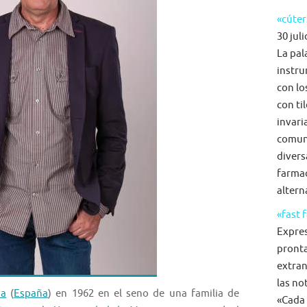
«cúter
30 juli
La pal
instru
con lo
con ti
invari
comun
diversa
farmac
alterna
«fast 
Expre
pronta
extran
las no
ia
(
España
) en 1962 en el seno de una familia de
«Cada 