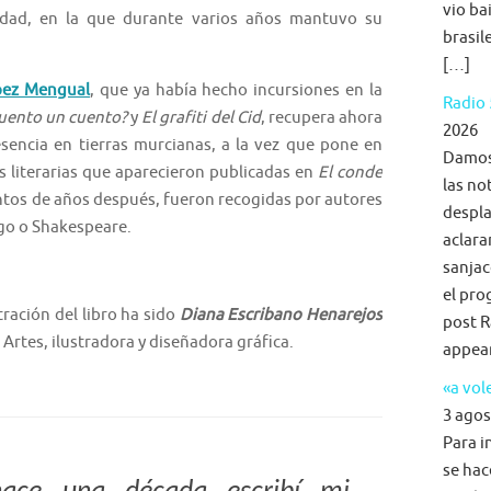
vio ba
iudad, en la que durante varios años mantuvo su
brasil
[…]
pez Mengual
, que ya había hecho incursiones en la
Radio 
cuento un cuento?
y
El grafiti del Cid
, recupera ahora
2026
resencia en tierras murcianas, a la vez que pone en
Damos 
s literarias que aparecieron publicadas en
El conde
las no
entos de años después, fueron recogidas por autores
despla
go o Shakespeare.
aclara
sanjac
el pro
tración del libro ha sido
Diana Escribano Henarejos
post R
 Artes, ilustradora y diseñadora gráfica.
appea
«a vol
3 agos
Para i
se hac