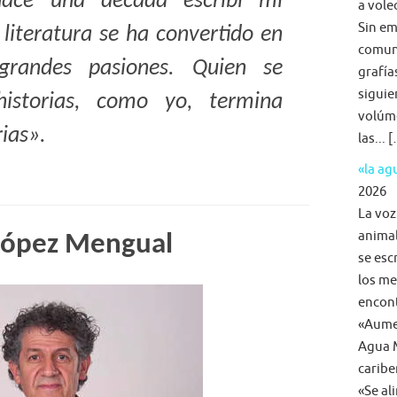
ace una década escribí mi
a voleo
Sin em
a literatura se ha convertido en
comun
randes pasiones. Quien se
grafía
siguie
istorias, como yo, termina
volúme
ias».
las... 
«la a
2026
La voz
animal
López Mengual
se esc
los me
encon
«Aumen
Agua M
caribe
«Se al