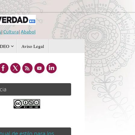
s
|
Cultura
|
Ababol
IDEO
Aviso Legal
cia
.
ual de estilo para los