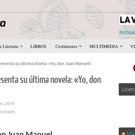
Noticia
 Literaria
LIBROS
Certámenes
MULTIMEDIA
V
esenta su última novela: «Yo, don Juan Manuel»
senta su última novela: «Yo, don
Licen
e, 2019
toriales
Man
on Juan Manuel