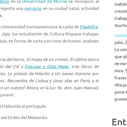
terio
en la
Universidad de Murcia
se incorporó al
viabil
, regenta una
mercería
en su ciudad natal, actividad
crecim
a.
trabaj
mucho 
a Universidad norteamericana Arcadia de
Filadelfia
.
 Jojo
, los estudiantes de Cultura Hispana trabajan
«punto
que, en forma de carta y en tono de humor, analizan
julio, 
La con
que al
ia del barro, El mapa de un crimen, El último barco
de mir
iti del Cid y
Ejecutar a Otto Maier
; tres libros de
mira. 
s, La pistola de Hilarito y Un paseo literario por
frases
jes,
Recuerdos de Lisboa
y
Unos días en París
; y el
«Ha pu
to un cuento
? Ahora ve la luz
Yo, don Juan Manuel
,
pone e
juvenil.
provin
 traducida al portugués.
Leal Orden del Meteorito.
Ent