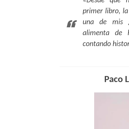
«Desde que h
primer libro, l
una de mis g
alimenta de h
contando histor
Paco 