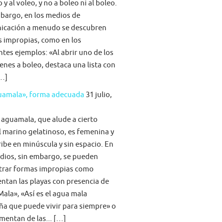
 y al voleo, y no a boleo ni al boleo.
bargo, en los medios de
icación a menudo se descubren
s impropias, como en los
ntes ejemplos: «Al abrir uno de los
nes a boleo, destaca una lista con
[…]
guamala», forma adecuada
31 julio,
 aguamala, que alude a cierto
 marino gelatinoso, es femenina y
ribe en minúscula y sin espacio. En
dios, sin embargo, se pueden
trar formas impropias como
tan las playas con presencia de
ala», «Así es el agua mala
ña que puede vivir para siempre» o
imentan de las... […]