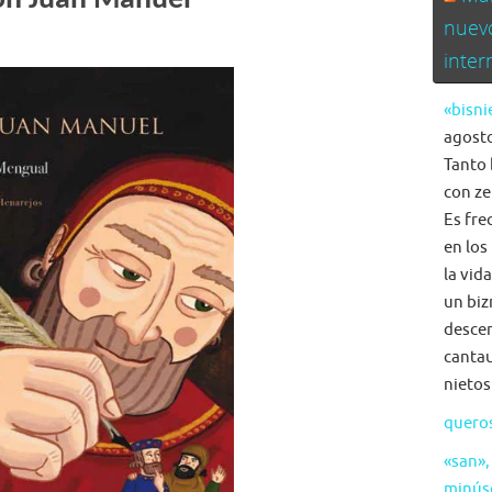
nuev
inte
«bisni
agosto
Tanto 
con ze
Es fre
en los
la vid
un biz
descen
cantau
nietos
quero
«san»,
minús