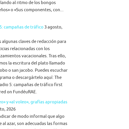
ilando al ritmo de los bongos
eños» o «Sus componentes, con...
5: campañas de tráfico
3 agosto,
algunas claves de redacción para
ticias relacionadas con los
zamientos vacacionales. Tras ello,
mos la escritura del plato llamado
obo o san jacobo. Puedes escuchar
grama o descargártelo aquí: The
adio 5: campañas de tráfico first
red on FundéuRAE.
eo» y «al voleo», grafías apropiadas
to, 2026
ndicar de modo informal que algo
e al azar, son adecuadas las formas