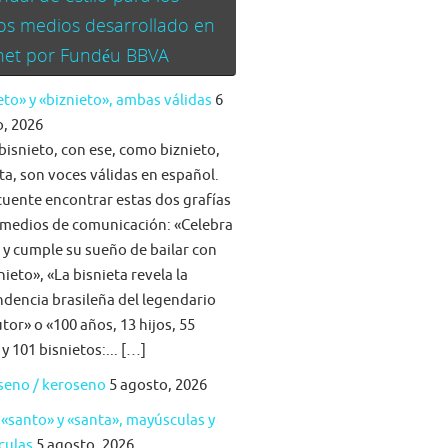
os medios desarrollado en
rnet por Fundéu BBVA
eto» y «biznieto», ambas válidas
6
, 2026
bisnieto, con ese, como biznieto,
ta, son voces válidas en español.
cuente encontrar estas dos grafías
 medios de comunicación: «Celebra
a y cumple su sueño de bailar con
nieto», «La bisnieta revela la
dencia brasileña del legendario
tor» o «100 años, 13 hijos, 55
 y 101 bisnietos:... […]
seno / keroseno
5 agosto, 2026
 «santo» y «santa», mayúsculas y
culas
5 agosto, 2026