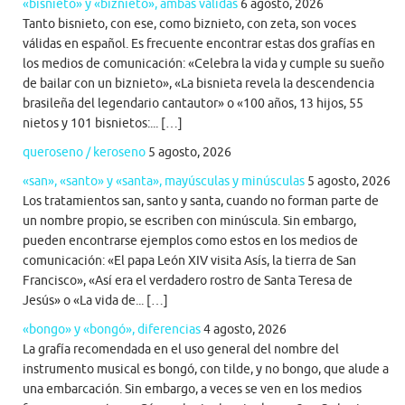
«bisnieto» y «biznieto», ambas válidas
6 agosto, 2026
Tanto bisnieto, con ese, como biznieto, con zeta, son voces
válidas en español. Es frecuente encontrar estas dos grafías en
los medios de comunicación: «Celebra la vida y cumple su sueño
de bailar con un biznieto», «La bisnieta revela la descendencia
brasileña del legendario cantautor» o «100 años, 13 hijos, 55
nietos y 101 bisnietos:... […]
queroseno / keroseno
5 agosto, 2026
«san», «santo» y «santa», mayúsculas y minúsculas
5 agosto, 2026
Los tratamientos san, santo y santa, cuando no forman parte de
un nombre propio, se escriben con minúscula. Sin embargo,
pueden encontrarse ejemplos como estos en los medios de
comunicación: «El papa León XIV visita Asís, la tierra de San
Francisco», «Así era el verdadero rostro de Santa Teresa de
Jesús» o «La vida de... […]
«bongo» y «bongó», diferencias
4 agosto, 2026
La grafía recomendada en el uso general del nombre del
instrumento musical es bongó, con tilde, y no bongo, que alude a
una embarcación. Sin embargo, a veces se ven en los medios