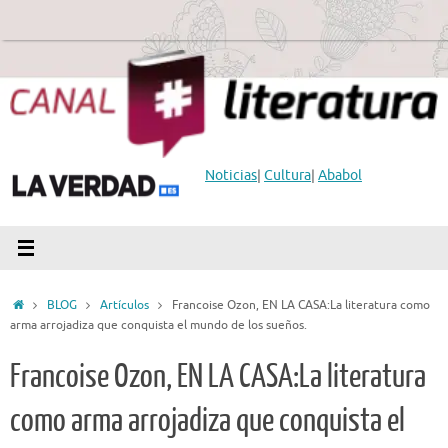
Saltar
al
contenido
Noticias
|
Cultura
|
Ababol
Inicio
BLOG
Artículos
Francoise Ozon, EN LA CASA:La literatura como
arma arrojadiza que conquista el mundo de los sueños.
Francoise Ozon, EN LA CASA:La literatura
como arma arrojadiza que conquista el