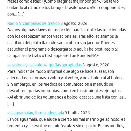
frases como estas: «¿Cómo elegir el mejor bongo?», «Se la vio
bailando al ritmo de los bongos brasileños» o «Sus componentes,
con... […]
Radio 5: campañas de tráfico
3 agosto, 2026
Damos algunas claves de redacción para las noticias relacionadas
con los desplazamientos vacacionales. Tras ello, aclaramos la
escritura del plato llamado sanjacobo o san jacobo. Puedes
escuchar el programa o descargártelo aquí: The post Radio 5:
campañas de tráfico first appeared on FundéuRAE.
«a voleo» y «al voleo», grafías apropiadas
3 agosto, 2026
Para indicar de modo informal que algo se hace al azar, son
adecuadas las formas a voleo y al voleo, y no a boleo ni al boleo.
Sin embargo, en los medios de comunicación a menudo se
descubren grafías impropias, como en los siguientes ejemplos:
«Al abrir uno de los volúmenes a boleo, destaca una lista con las...
[…]
«la aguamala», forma adecuada
31 julio, 2026
La voz aguamala, que alude a cierto animal marino gelatinoso, es
femenina y se escribe en minúscula y sin espacio. En los medios,