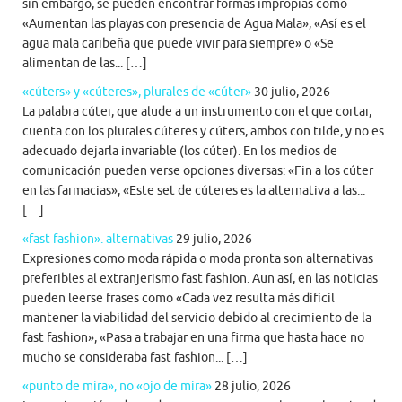
sin embargo, se pueden encontrar formas impropias como
«Aumentan las playas con presencia de Agua Mala», «Así es el
agua mala caribeña que puede vivir para siempre» o «Se
alimentan de las... […]
«cúters» y «cúteres», plurales de «cúter»
30 julio, 2026
La palabra cúter, que alude a un instrumento con el que cortar,
cuenta con los plurales cúteres y cúters, ambos con tilde, y no es
adecuado dejarla invariable (los cúter). En los medios de
comunicación pueden verse opciones diversas: «Fin a los cúter
en las farmacias», «Este set de cúteres es la alternativa a las...
[…]
«fast fashion». alternativas
29 julio, 2026
Expresiones como moda rápida o moda pronta son alternativas
preferibles al extranjerismo fast fashion. Aun así, en las noticias
pueden leerse frases como «Cada vez resulta más difícil
mantener la viabilidad del servicio debido al crecimiento de la
fast fashion», «Pasa a trabajar en una firma que hasta hace no
mucho se consideraba fast fashion... […]
«punto de mira», no «ojo de mira»
28 julio, 2026