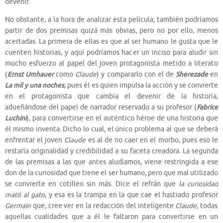
devenir.
No obstante, a la hora de analizar esta película, también podríamos
partir de dos premisas quizá más obvias, pero no por ello, menos
acertadas. La primera de ellas es que al ser humano le gusta que le
cuenten historias, y aquí podríamos hacer un inciso para aludir sin
mucho esfuerzo al papel del joven protagonista metido a literato
(
Ernst Umhauer
como
Claude
) y compararlo con el de
Sherezade
en
La mil y una noches
, pues él es quien impulsa la acción y se convierte
en el protagonista que cambia el devenir de la historia,
adueñándose del papel de narrador reservado a su profesor (
Fabrice
Luchini
), para convertirse en el auténtico héroe de una historia que
él mismo inventa. Dicho lo cual, el único problema al que se deberá
enfrentar el joven
Claude
es al de no caer en el morbo, pues eso le
restaría originalidad y credibilidad a su faceta creadora. La segunda
de las premisas a las que antes aludíamos, viene restringida a ese
don de la curiosidad que tiene el ser humano, pero que mal utilizado
se convierte en cotilleo sin más. Dice el refrán que
la curiosidad
mató al gato
, y esa es la trampa en la que cae el hastiado profesor
Germain
que, cree ver en la redacción del inteligente
Claude
, todas
aquellas cualidades que a él le faltaron para convertirse en un