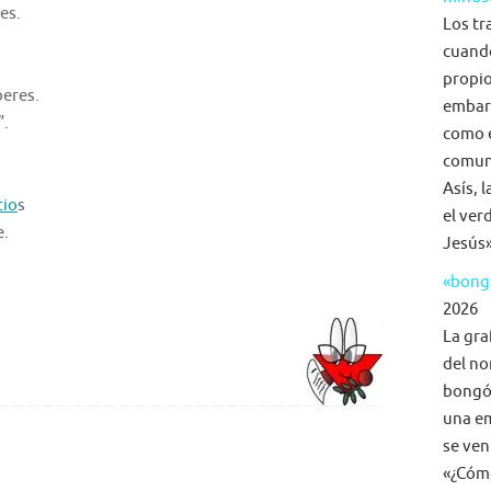
es.
Los tr
cuand
propio
peres.
embar
”.
como e
comuni
Asís, 
cio
s
el ver
e.
Jesús»
«bongo
2026
La gra
del no
bongó,
una em
se ven
«¿Cómo