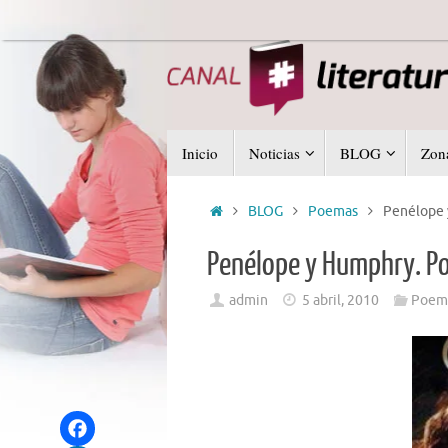
Saltar
al
contenido
Saltar
Inicio
Noticias
BLOG
Zona
al
contenido
Inicio
BLOG
Poemas
Penélope 
Penélope y Humphry. Po
admin
5 abril, 2010
Poem