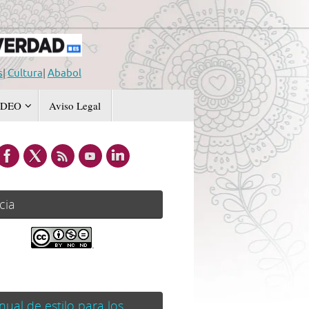
s
|
Cultura
|
Ababol
IDEO
Aviso Legal
cia
.
ual de estilo para los