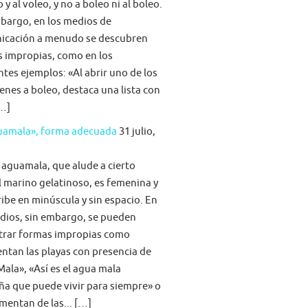
 y al voleo, y no a boleo ni al boleo.
bargo, en los medios de
icación a menudo se descubren
s impropias, como en los
ntes ejemplos: «Al abrir uno de los
nes a boleo, destaca una lista con
[…]
guamala», forma adecuada
31 julio,
 aguamala, que alude a cierto
 marino gelatinoso, es femenina y
ribe en minúscula y sin espacio. En
dios, sin embargo, se pueden
trar formas impropias como
tan las playas con presencia de
ala», «Así es el agua mala
ña que puede vivir para siempre» o
imentan de las... […]