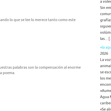
a voleo
Sin em
comun
ando lo que se lee lo merece tanto como este
grafía
siguie
volúme
las... 
«la a
2026
La voz
animal
vuestras palabras son la compensación al enorme
se esc
da poema.
los me
encon
«Aumen
Agua M
caribe
«Se al