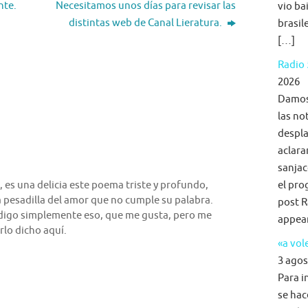
nte.
Necesitamos unos días para revisar las
vio ba
distintas web de Canal Lieratura.
brasil
[…]
Radio 
2026
Damos 
las no
despla
aclara
sanjac
el pro
, es una delicia este poema triste y profundo,
a pesadilla del amor que no cumple su palabra.
post R
digo simplemente eso, que me gusta, pero me
appea
lo dicho aquí.
«a vol
3 agos
Para i
se hac