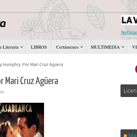
Noticia
 Literaria
LIBROS
Certámenes
MULTIMEDIA
V
y Humphry. Por Mari Cruz Agüera
r Mari Cruz Agüera
Licen
as
Man