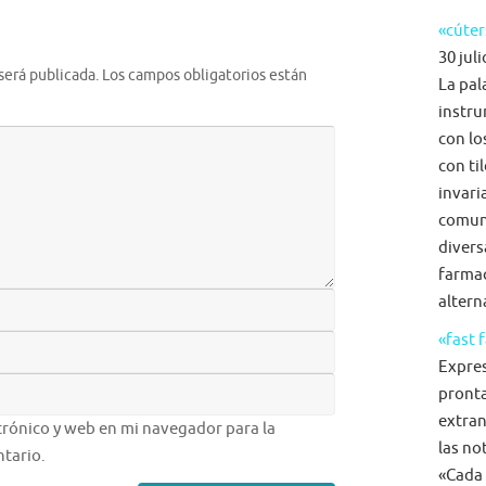
«cúter
30 juli
será publicada.
Los campos obligatorios están
La pal
instru
con lo
con ti
invari
comun
diversa
farmac
alterna
«fast 
Expre
pronta
extran
rónico y web en mi navegador para la
las no
tario.
«Cada 