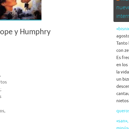
nuev
inte
«bisni
ope y Humphry
agosto
Tanto 
con ze
Es fre
en los
la vid
,
un biz
rtos
descen
;
cantau
s
nietos
os,
quero
«san»,
minús