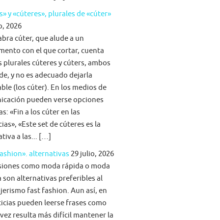
s» y «cúteres», plurales de «cúter»
o, 2026
abra cúter, que alude a un
mento con el que cortar, cuenta
s plurales cúteres y cúters, ambos
lde, y no es adecuado dejarla
able (los cúter). En los medios de
icación pueden verse opciones
s: «Fin a los cúter en las
ias», «Este set de cúteres es la
tiva a las... […]
fashion». alternativas
29 julio, 2026
siones como moda rápida o moda
 son alternativas preferibles al
jerismo fast fashion. Aun así, en
ticias pueden leerse frases como
vez resulta más difícil mantener la