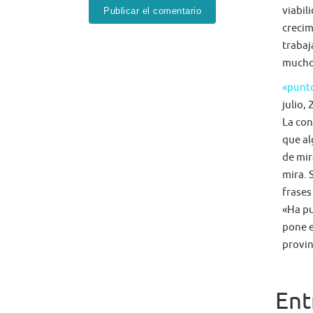
viabil
crecim
trabaj
mucho 
«punto
julio, 
La con
que al
de mir
mira. 
frases
«Ha pu
pone e
provin
Ent