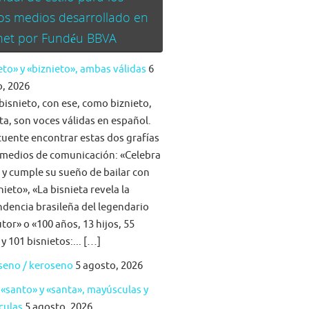
os medios desarrollado en
rnet por Fundéu BBVA
eto» y «biznieto», ambas válidas
6
, 2026
bisnieto, con ese, como biznieto,
ta, son voces válidas en español.
cuente encontrar estas dos grafías
 medios de comunicación: «Celebra
a y cumple su sueño de bailar con
nieto», «La bisnieta revela la
dencia brasileña del legendario
tor» o «100 años, 13 hijos, 55
 y 101 bisnietos:... […]
seno / keroseno
5 agosto, 2026
 «santo» y «santa», mayúsculas y
culas
5 agosto, 2026