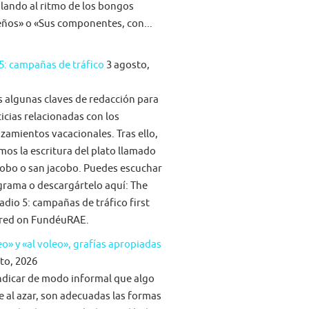
ilando al ritmo de los bongos
eños» o «Sus componentes, con...
5: campañas de tráfico
3 agosto,
algunas claves de redacción para
ticias relacionadas con los
zamientos vacacionales. Tras ello,
mos la escritura del plato llamado
obo o san jacobo. Puedes escuchar
grama o descargártelo aquí: The
adio 5: campañas de tráfico first
red on FundéuRAE.
eo» y «al voleo», grafías apropiadas
to, 2026
ndicar de modo informal que algo
e al azar, son adecuadas las formas