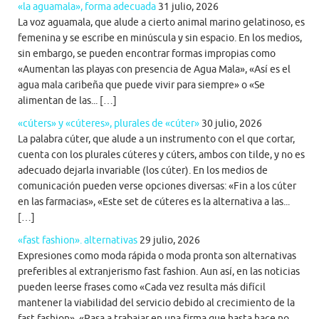
«la aguamala», forma adecuada
31 julio, 2026
La voz aguamala, que alude a cierto animal marino gelatinoso, es
femenina y se escribe en minúscula y sin espacio. En los medios,
sin embargo, se pueden encontrar formas impropias como
«Aumentan las playas con presencia de Agua Mala», «Así es el
agua mala caribeña que puede vivir para siempre» o «Se
alimentan de las... […]
«cúters» y «cúteres», plurales de «cúter»
30 julio, 2026
La palabra cúter, que alude a un instrumento con el que cortar,
cuenta con los plurales cúteres y cúters, ambos con tilde, y no es
adecuado dejarla invariable (los cúter). En los medios de
comunicación pueden verse opciones diversas: «Fin a los cúter
en las farmacias», «Este set de cúteres es la alternativa a las...
[…]
«fast fashion». alternativas
29 julio, 2026
Expresiones como moda rápida o moda pronta son alternativas
preferibles al extranjerismo fast fashion. Aun así, en las noticias
pueden leerse frases como «Cada vez resulta más difícil
mantener la viabilidad del servicio debido al crecimiento de la
fast fashion», «Pasa a trabajar en una firma que hasta hace no