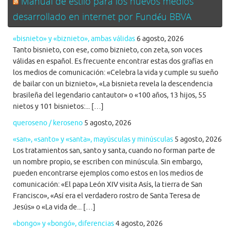
Manual de estilo para los nuevos medios
desarrollado en internet por Fundéu BBVA
«bisnieto» y «biznieto», ambas válidas
6 agosto, 2026
Tanto bisnieto, con ese, como biznieto, con zeta, son voces
válidas en español. Es frecuente encontrar estas dos grafías en
los medios de comunicación: «Celebra la vida y cumple su sueño
de bailar con un biznieto», «La bisnieta revela la descendencia
brasileña del legendario cantautor» o «100 años, 13 hijos, 55
nietos y 101 bisnietos:... […]
queroseno / keroseno
5 agosto, 2026
«san», «santo» y «santa», mayúsculas y minúsculas
5 agosto, 2026
Los tratamientos san, santo y santa, cuando no forman parte de
un nombre propio, se escriben con minúscula. Sin embargo,
pueden encontrarse ejemplos como estos en los medios de
comunicación: «El papa León XIV visita Asís, la tierra de San
Francisco», «Así era el verdadero rostro de Santa Teresa de
Jesús» o «La vida de... […]
«bongo» y «bongó», diferencias
4 agosto, 2026