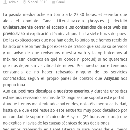
admin
5 abril, 2010
Canal
La pasada medianoche en torno a la 23:30 horas, el servidor que
aloja el dominio Canal Literatura.com (
Arsys.es
) decidió
unilateralmente cerrar el acceso a los contenidos de esta web sin
previo aviso
ni explicación técnica alguna hasta siete horas después.
De las explicaciones que nos han dado, lo único que hemos recibido
ha sido una reprimenda por exceso de tráfico que satura su servidor
y un aviso de que revisemos nuestra web y la optimicemos al
máximo (sin decirnos en qué ni dónde ni porqué) si no queremos
que nos dejen sin visivilidad de nuevo. Por nuestra parte tenemos
constancia de no haber rebasado ninguno de los servicios
contratados, según el propio panel de control que
Arsys.es
nos
proporciona.
Aún así,
pedimos disculpas a nuestros usuarios
, y durante unos días
estaremos revisando las más de 12 páginas que soporta este portal.
Aunque iremos manteniendo contenidos, notaréis menor actividad,
hasta que que esté resuelto este entuerto muy poco detallado por
una unidad de soporte técnico de Arsys.es (24 horas en teoria) que
no explica, ni avisa de las causas técnicas de sus decisiones.
Seguimos trabajando en Canal Literatura para poder dar el mejor