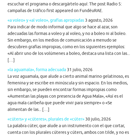
escuchar el programa o descargártelo aquí: The post Radio 5:
campañas de tráfico first appeared on FundéuRAE.
«a voleo» y «al voleo», grafías apropiadas
3 agosto, 2026
Para indicar de modo informal que algo se hace al azar, son
adecuadas las formas a voleo y al voleo, y no a boleo ni al boleo.
Sin embargo, en los medios de comunicación a menudo se
descubren grafías impropias, como en los siguientes ejemplos:
«Al abrir uno de los volúmenes a boleo, destaca una lista con las...
[…]
«la aguamala», forma adecuada
31 julio, 2026
La voz aguamala, que alude a cierto animal marino gelatinoso, es
femenina y se escribe en minúscula y sin espacio. En los medios,
sin embargo, se pueden encontrar formas impropias como
«Aumentan las playas con presencia de Agua Mala», «Así es el
agua mala caribeña que puede vivir para siempre» o «Se
alimentan de las... […]
«cúters» y «cúteres», plurales de «cúter»
30 julio, 2026
La palabra cúter, que alude a un instrumento con el que cortar,
cuenta con los plurales cúteres y cúters, ambos con tilde, y no es