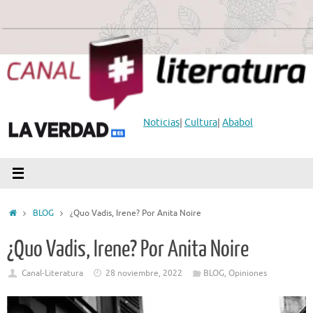
Saltar
al
contenido
Noticias
|
Cultura
|
Ababol
Inicio
BLOG
¿Quo Vadis, Irene? Por Anita Noire
¿Quo Vadis, Irene? Por Anita Noire
Canal-Literatura
28 noviembre, 2022
BLOG
,
Opiniones