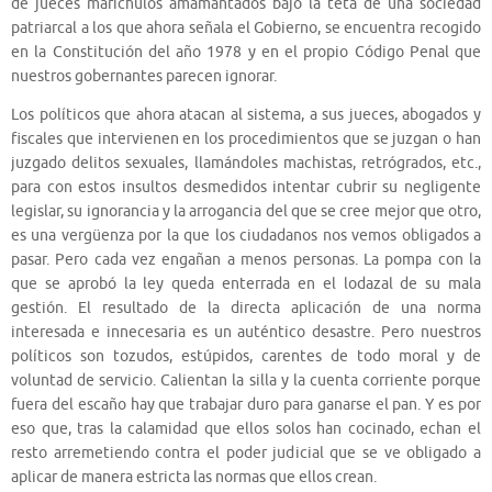
de jueces marichulos amamantados bajo la teta de una sociedad
patriarcal a los que ahora señala el Gobierno, se encuentra recogido
en la Constitución del año 1978 y en el propio Código Penal que
nuestros gobernantes parecen ignorar.
Los políticos que ahora atacan al sistema, a sus jueces, abogados y
fiscales que intervienen en los procedimientos que se juzgan o han
juzgado delitos sexuales, llamándoles machistas, retrógrados, etc.,
para con estos insultos desmedidos intentar cubrir su negligente
legislar, su ignorancia y la arrogancia del que se cree mejor que otro,
es una vergüenza por la que los ciudadanos nos vemos obligados a
pasar. Pero cada vez engañan a menos personas. La pompa con la
que se aprobó la ley queda enterrada en el lodazal de su mala
gestión. El resultado de la directa aplicación de una norma
interesada e innecesaria es un auténtico desastre. Pero nuestros
políticos son tozudos, estúpidos, carentes de todo moral y de
voluntad de servicio. Calientan la silla y la cuenta corriente porque
fuera del escaño hay que trabajar duro para ganarse el pan. Y es por
eso que, tras la calamidad que ellos solos han cocinado, echan el
resto arremetiendo contra el poder judicial que se ve obligado a
aplicar de manera estricta las normas que ellos crean.