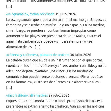
«Al abrir uno de los volúmenes a boleo, destaca una lista con las...
[…]
«la aguamala», forma adecuada
31 julio, 2026
La voz aguamala, que alude a cierto animal marino gelatinoso, es
femenina y se escribe en minúscula y sin espacio. En los medios,
sin embargo, se pueden encontrar formas impropias como
«Aumentan las playas con presencia de Agua Mala», «Así es el
agua mala caribeña que puede vivir para siempre» o «Se
alimentan de las... […]
«cúters» y «cúteres», plurales de «cúter»
30 julio, 2026
La palabra cúter, que alude a un instrumento con el que cortar,
cuenta con los plurales cúteres y cúters, ambos con tilde, y no es
adecuado dejarla invariable (los cúter). En los medios de
comunicación pueden verse opciones diversas: «Fin a los cúter
en las farmacias», «Este set de cúteres es la alternativa a las...
[…]
«fast fashion». alternativas
29 julio, 2026
Expresiones como moda rápida o moda pronta son alternativas
preferibles al extranjerismo fast fashion. Aun así, en las noticias