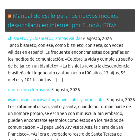
Manual de estilo para los nuevos medios
desarrollado en internet por Fundéu BBVA
«bisnieto» y «biznieto», ambas válidas
6 agosto, 2026
Tanto bisnieto, con ese, como biznieto, con zeta, son voces
válidas en español. Es frecuente encontrar estas dos grafías en
los medios de comunicación: «Celebra la vida y cumple su sueño
de bailar con un biznieto», «La bisnieta revela la descendencia
brasileña del legendario cantautor» o «100 años, 13 hijos, 55
nietos y 101 bisnietos:... […]
queroseno / keroseno
5 agosto, 2026
«san», «santo» y «santa», mayúsculas y minúsculas
5 agosto, 2026
Los tratamientos san, santo y santa, cuando no forman parte de
un nombre propio, se escriben con minúscula. Sin embargo,
pueden encontrarse ejemplos como estos en los medios de
comunicación: «El papa León XIV visita Asís, la tierra de San
Francisco», «Así era el verdadero rostro de Santa Teresa de