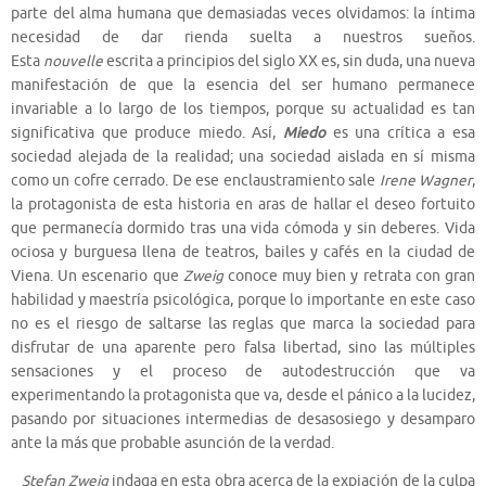
parte del alma humana que demasiadas veces olvidamos: la íntima
necesidad de dar rienda suelta a nuestros sueños.
Esta
nouvelle
escrita a principios del siglo XX es, sin duda, una nueva
manifestación de que la esencia del ser humano permanece
invariable a lo largo de los tiempos, porque su actualidad es tan
significativa que produce miedo. Así,
Miedo
es una crítica a esa
sociedad alejada de la realidad; una sociedad aislada en sí misma
como un cofre cerrado. De ese enclaustramiento sale
Irene Wagner
,
la protagonista de esta historia en aras de hallar el deseo fortuito
que permanecía dormido tras una vida cómoda y sin deberes. Vida
ociosa y burguesa llena de teatros, bailes y cafés en la ciudad de
Viena. Un escenario que
Zweig
conoce muy bien y retrata con gran
habilidad y maestría psicológica, porque lo importante en este caso
no es el riesgo de saltarse las reglas que marca la sociedad para
disfrutar de una aparente pero falsa libertad, sino las múltiples
sensaciones y el proceso de autodestrucción que va
experimentando la protagonista que va, desde el pánico a la lucidez,
pasando por situaciones intermedias de desasosiego y desamparo
ante la más que probable asunción de la verdad.
Stefan Zweig
indaga en esta obra acerca de la expiación de la culpa