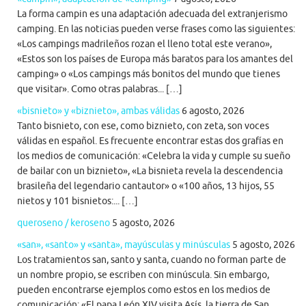
La forma campin es una adaptación adecuada del extranjerismo
camping. En las noticias pueden verse frases como las siguientes:
«Los campings madrileños rozan el lleno total este verano»,
«Estos son los países de Europa más baratos para los amantes del
camping» o «Los campings más bonitos del mundo que tienes
que visitar». Como otras palabras... […]
«bisnieto» y «biznieto», ambas válidas
6 agosto, 2026
Tanto bisnieto, con ese, como biznieto, con zeta, son voces
válidas en español. Es frecuente encontrar estas dos grafías en
los medios de comunicación: «Celebra la vida y cumple su sueño
de bailar con un biznieto», «La bisnieta revela la descendencia
brasileña del legendario cantautor» o «100 años, 13 hijos, 55
nietos y 101 bisnietos:... […]
queroseno / keroseno
5 agosto, 2026
«san», «santo» y «santa», mayúsculas y minúsculas
5 agosto, 2026
Los tratamientos san, santo y santa, cuando no forman parte de
un nombre propio, se escriben con minúscula. Sin embargo,
pueden encontrarse ejemplos como estos en los medios de
comunicación: «El papa León XIV visita Asís, la tierra de San