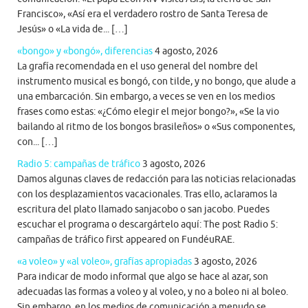
Francisco», «Así era el verdadero rostro de Santa Teresa de
Jesús» o «La vida de... […]
«bongo» y «bongó», diferencias
4 agosto, 2026
La grafía recomendada en el uso general del nombre del
instrumento musical es bongó, con tilde, y no bongo, que alude a
una embarcación. Sin embargo, a veces se ven en los medios
frases como estas: «¿Cómo elegir el mejor bongo?», «Se la vio
bailando al ritmo de los bongos brasileños» o «Sus componentes,
con... […]
Radio 5: campañas de tráfico
3 agosto, 2026
Damos algunas claves de redacción para las noticias relacionadas
con los desplazamientos vacacionales. Tras ello, aclaramos la
escritura del plato llamado sanjacobo o san jacobo. Puedes
escuchar el programa o descargártelo aquí: The post Radio 5:
campañas de tráfico first appeared on FundéuRAE.
«a voleo» y «al voleo», grafías apropiadas
3 agosto, 2026
Para indicar de modo informal que algo se hace al azar, son
adecuadas las formas a voleo y al voleo, y no a boleo ni al boleo.
Sin embargo, en los medios de comunicación a menudo se