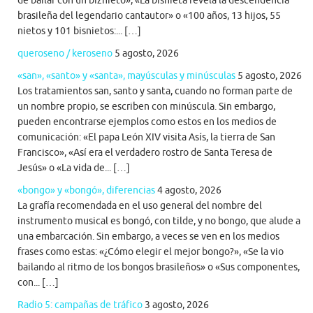
de bailar con un biznieto», «La bisnieta revela la descendencia
brasileña del legendario cantautor» o «100 años, 13 hijos, 55
nietos y 101 bisnietos:... […]
queroseno / keroseno
5 agosto, 2026
«san», «santo» y «santa», mayúsculas y minúsculas
5 agosto, 2026
Los tratamientos san, santo y santa, cuando no forman parte de
un nombre propio, se escriben con minúscula. Sin embargo,
pueden encontrarse ejemplos como estos en los medios de
comunicación: «El papa León XIV visita Asís, la tierra de San
Francisco», «Así era el verdadero rostro de Santa Teresa de
Jesús» o «La vida de... […]
«bongo» y «bongó», diferencias
4 agosto, 2026
La grafía recomendada en el uso general del nombre del
instrumento musical es bongó, con tilde, y no bongo, que alude a
una embarcación. Sin embargo, a veces se ven en los medios
frases como estas: «¿Cómo elegir el mejor bongo?», «Se la vio
bailando al ritmo de los bongos brasileños» o «Sus componentes,
con... […]
Radio 5: campañas de tráfico
3 agosto, 2026