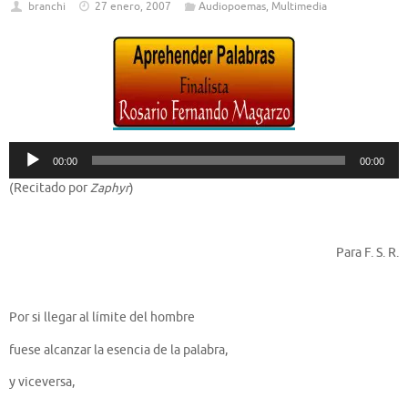
branchi
27 enero, 2007
Audiopoemas
,
Multimedia
Reproductor
00:00
00:00
de
(Recitado por
Zaphyr
)
audio
Para F. S. R.
Por si llegar al límite del hombre
fuese alcanzar la esencia de la palabra,
y viceversa,