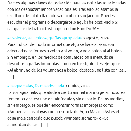
Damos algunas claves de redacción para las noticias relacionadas
con los desplazamientos vacacionales. Tras ello, aclaramos la
escritura del plato llamado sanjacobo o san jacobo. Puedes
escuchar el programa o descargártelo aquí: The post Radio 5:
campañas de tráfico first appeared on FundéuRAE.
«a voleo» y «al voleo», grafías apropiadas
3 agosto, 2026
Para indicar de modo informal que algo se hace al azar, son
adecuadas las formas a voleo y al voleo, y no a boleo ni al boleo.
Sin embargo, en los medios de comunicación a menudo se
descubren grafías impropias, como en los siguientes ejemplos:
«Al abrir uno de los volúmenes a boleo, destaca una lista con las...
[…]
«la aguamala», forma adecuada
31 julio, 2026
La voz aguamala, que alude a cierto animal marino gelatinoso, es
femenina y se escribe en minúscula y sin espacio. En los medios,
sin embargo, se pueden encontrar formas impropias como
«Aumentan las playas con presencia de Agua Mala», «Así es el
agua mala caribeña que puede vivir para siempre» o «Se
alimentan de las... […]