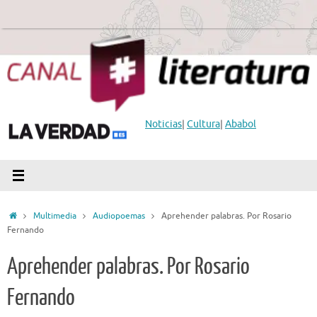
Saltar
al
contenido
Noticias
|
Cultura
|
Ababol
Inicio
Multimedia
Audiopoemas
Aprehender palabras. Por Rosario
Fernando
Aprehender palabras. Por Rosario
Fernando