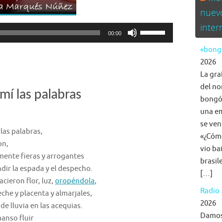
nuev
inte
Utiliza
00:00
las
«bongo
teclas
2026
de
La gra
flecha
del no
arriba/abajo
mí las palabras
bongó,
para
una em
aumentar
se ven
o
las palabras,
«¿Cómo
disminuir
on,
vio ba
el
nte fieras y arrogantes
brasil
volumen.
dir la espada y el despecho.
[…]
acieron flor, luz,
oropéndola
,
Radio 
eche y placenta y almarjales,
2026
 de lluvia en las acequias.
Damos 
manso fluir