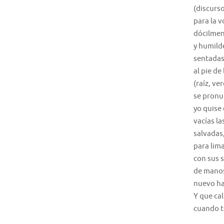
(discurso
para la 
dócilmen
y humilde
sentadas
al pie d
(raíz, ve
se pronun
yo quise
vacías la
salvadas
para lima
con sus 
de manos
nuevo ha
Y que call
cuando t