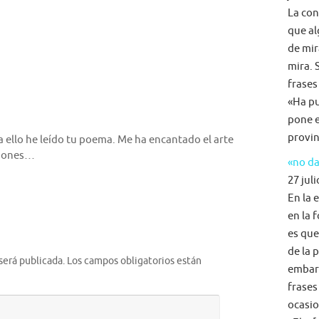
La con
que al
de mir
mira. 
frases
«Ha pu
pone e
provin
a ello he leído tu poema. Me ha encantado el arte
ciones…
«no da
27 juli
En la 
en la 
es que
de la 
será publicada.
Los campos obligatorios están
embarg
frases
ocasio