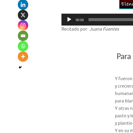
Reproductor
00:00
de
Recitado por:
Juana Fuentes
audio
Para 
Y fueron 
y crecier
humaname
para blan
Y otras n
pasto y l
y plantío
Y en su 