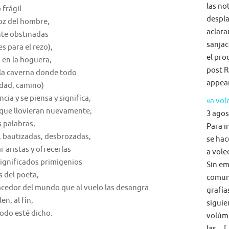
las no
 frágil
despla
voz del hombre,
aclara
te obstinadas
sanjac
s para el rezo),
el pro
 en la hoguera,
post R
e la caverna donde todo
appea
rdad, camino)
cia y se piensa y significa,
«a vol
 que llovieran nuevamente,
3 agos
s palabras,
Para i
, bautizadas, desbrozadas,
se hac
r aristas y ofrecerlas
a voleo
significados primigenios
Sin em
 del poeta,
comun
cedor del mundo que al vuelo las desangra.
grafía
en, al fin,
siguie
odo esté dicho.
volúme
las... 