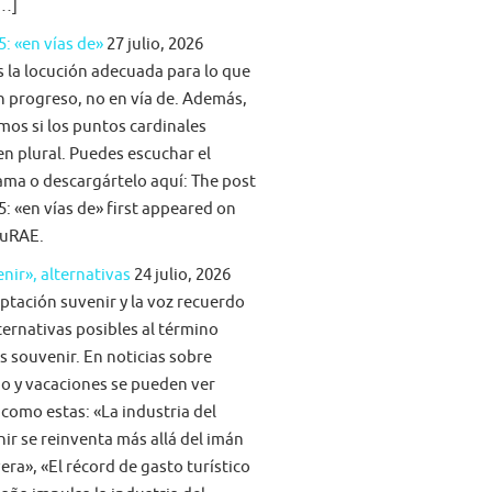
[…]
5: «en vías de»
27 julio, 2026
s la locución adecuada para lo que
n progreso, no en vía de. Además,
mos si los puntos cardinales
n plural. Puedes escuchar el
ma o descargártelo aquí: The post
5: «en vías de» first appeared on
uRAE.
nir», alternativas
24 julio, 2026
ptación suvenir y la voz recuerdo
ternativas posibles al término
s souvenir. En noticias sobre
o y vacaciones se pueden ver
 como estas: «La industria del
ir se reinventa más allá del imán
era», «El récord de gasto turístico