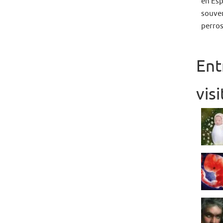
en Esp
souven
perros
Ent
vis