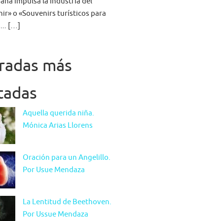
aña impulsa la industria del
ir» o «Souvenirs turísticos para
... […]
radas más
itadas
Aquella querida niña.
Mónica Arias Llorens
Oración para un Angelillo.
Por Usue Mendaza
La Lentitud de Beethoven.
Por Ussue Mendaza