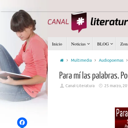
Saltar
al
contenido
Saltar
Inicio
Noticias
BLOG
Zona
al
contenido
Inicio
Multimedia
Audiopoemas
Para mí las palabras. P
Canal-Literatura
25 marzo, 20