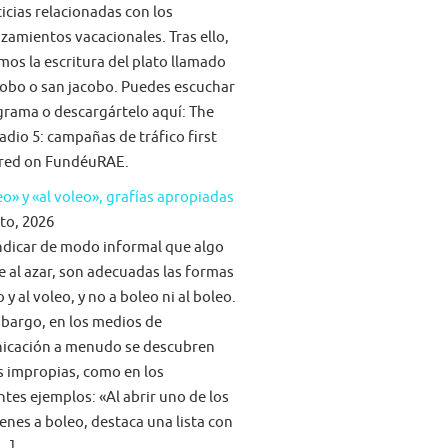
ticias relacionadas con los
zamientos vacacionales. Tras ello,
mos la escritura del plato llamado
obo o san jacobo. Puedes escuchar
grama o descargártelo aquí: The
adio 5: campañas de tráfico first
red on FundéuRAE.
eo» y «al voleo», grafías apropiadas
to, 2026
ndicar de modo informal que algo
e al azar, son adecuadas las formas
 y al voleo, y no a boleo ni al boleo.
bargo, en los medios de
icación a menudo se descubren
s impropias, como en los
ntes ejemplos: «Al abrir uno de los
nes a boleo, destaca una lista con
[…]