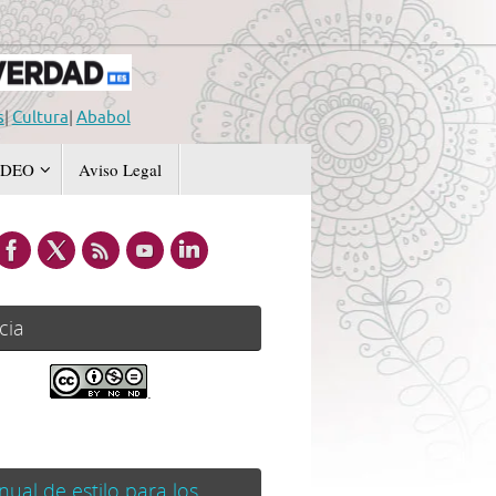
s
|
Cultura
|
Ababol
IDEO
Aviso Legal
cia
.
ual de estilo para los