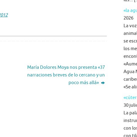
«la a
2012
2026
La voz
animal
se esc
los me
encon
«Aumen
María Dolores Moya nos presenta «37
Agua M
narraciones breves de lo cercano y un
caribe
poco más allá»
«Se al
«cúter
30 juli
La pal
instru
con lo
con ti