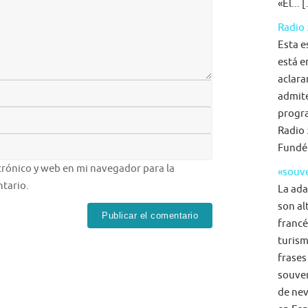
«El... 
Radio 
Esta e
está e
aclara
admite
progra
Radio 
Fundé
rónico y web en mi navegador para la
«souve
tario.
La ada
son al
francé
turism
frases
souven
de nev