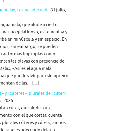
guamala», forma adecuada
31 julio,
 aguamala, que alude a cierto
 marino gelatinoso, es femenina y
ribe en minúscula y sin espacio. En
dios, sin embargo, se pueden
trar formas impropias como
tan las playas con presencia de
ala», «Así es el agua mala
ña que puede vivir para siempre» o
imentan de las... […]
s» y «cúteres», plurales de «cúter»
o, 2026
abra cúter, que alude a un
mento con el que cortar, cuenta
s plurales cúteres y cúters, ambos
lde, y no es adecuado dejarla