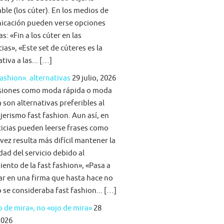
able (los cúter). En los medios de
icación pueden verse opciones
s: «Fin a los cúter en las
ias», «Este set de cúteres es la
tiva a las... […]
fashion». alternativas
29 julio, 2026
siones como moda rápida o moda
 son alternativas preferibles al
jerismo fast fashion. Aun así, en
ticias pueden leerse frases como
vez resulta más difícil mantener la
idad del servicio debido al
iento de la fast fashion», «Pasa a
ar en una firma que hasta hace no
se consideraba fast fashion... […]
 de mira», no «ojo de mira»
28
2026