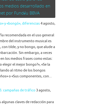
os medios desarrollado en
rnet por Fundéu BBVA
» y «bongó», diferencias
4 agosto,
fía recomendada en el uso general
mbre del instrumento musical es
 con tilde, y no bongo, que alude a
barcación. Sin embargo, a veces
 en los medios frases como estas:
 elegir el mejor bongo?», «Se la
ilando al ritmo de los bongos
eños» o «Sus componentes, con...
5: campañas de tráfico
3 agosto,
algunas claves de redacción para