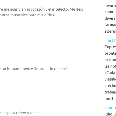
invari
 me acarician el corazón y el intelecto. Me dejo
comun
 notas musicales para mis oídos.
diversa
farmac
alterna
«fast 
Expre
pronta
extran
las no
i son humanamente fieras… Un deleite!!
«Cada 
viabil
crecim
trabaj
mucho 
«punto
as para releer y releer …
julio, 