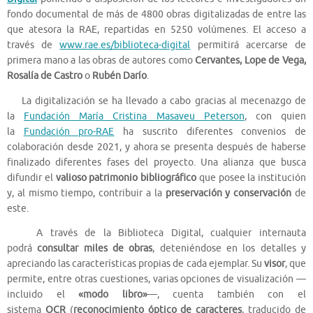
fondo documental de más de 4800 obras digitalizadas de entre las
que atesora la RAE, repartidas en 5250 volúmenes. El acceso a
través de
www.rae.es/biblioteca-digital
permitirá acercarse de
primera mano a las obras de autores como
Cervantes, Lope de Vega,
Rosalía de Castro
o
Rubén Darío
.
La digitalización se ha llevado a cabo gracias al mecenazgo de
la
Fundación María Cristina Masaveu Peterson
, con quien
la
Fundación pro-RAE
ha suscrito diferentes convenios de
colaboración desde 2021, y ahora se presenta después de haberse
finalizado diferentes fases del proyecto. Una alianza que busca
difundir el
valioso patrimonio bibliográfico
que posee la institución
y, al mismo tiempo, contribuir a la
preservación y conservación
de
este.
A través de la Biblioteca Digital, cualquier internauta
podrá
consultar miles de obras
, deteniéndose en los detalles y
apreciando las características propias de cada ejemplar. Su
visor
, que
permite, entre otras cuestiones, varias opciones de visualización —
incluido el
«modo libro»
—, cuenta también con el
sistema
OCR
(
reconocimiento óptico de caracteres
, traducido de