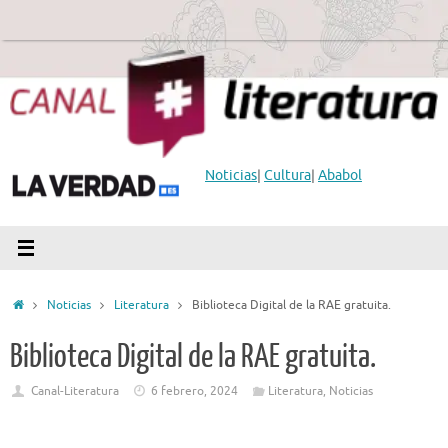
Saltar
al
contenido
Noticias
|
Cultura
|
Ababol
Inicio
Noticias
Literatura
Biblioteca Digital de la RAE gratuita.
Biblioteca Digital de la RAE gratuita.
Canal-Literatura
6 febrero, 2024
Literatura
,
Noticias