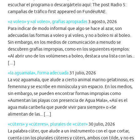
escuchar el programa o descargártelo aquí: The post Radio 5:
campañas de tráfico first appeared on FundéuRAE.
«a voleo» y «al voleo», grafías apropiadas
3 agosto, 2026
Para indicar de modo informal que algo se hace al azar, son
adecuadas las formas a voleo y al voleo, y no a boleo ni al boleo.
Sin embargo, en los medios de comunicación a menudo se
descubren grafías impropias, como en los siguientes ejemplos:
«Al abrir uno de los volúmenes a boleo, destaca una lista con las...
[…]
«la aguamala», forma adecuada
31 julio, 2026
La voz aguamala, que alude a cierto animal marino gelatinoso, es
femenina y se escribe en minúscula y sin espacio. En los medios,
sin embargo, se pueden encontrar formas impropias como
«Aumentan las playas con presencia de Agua Mala», «Así es el
agua mala caribeña que puede vivir para siempre» o «Se
alimentan de las... […]
«cúters» y «cúteres», plurales de «cúter»
30 julio, 2026
La palabra cúter, que alude a un instrumento con el que cortar,
cuenta con los plurales cúteres y cúters, ambos con tilde, y no es