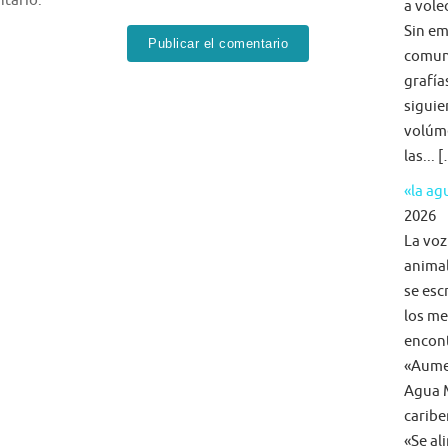
tario.
a voleo
Sin em
comun
grafía
siguie
volúme
las... 
«la a
2026
La voz
animal
se esc
los me
encon
«Aumen
Agua M
caribe
«Se al