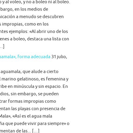
 y al voleo, y no a boleo ni al boleo.
bargo, en los medios de
icación a menudo se descubren
s impropias, como en los
ntes ejemplos: «Al abrir uno de los
nes a boleo, destaca una lista con
[…]
guamala», forma adecuada
31 julio,
 aguamala, que alude a cierto
 marino gelatinoso, es femenina y
ribe en minúscula y sin espacio. En
dios, sin embargo, se pueden
trar formas impropias como
tan las playas con presencia de
ala», «Así es el agua mala
ña que puede vivir para siempre» o
imentan de las... […]