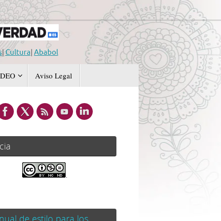
s
|
Cultura
|
Ababol
IDEO
Aviso Legal
cia
.
ual de estilo para los