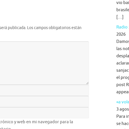
vio ba
brasil
[…]
Radio 
será publicada.
Los campos obligatorios están
2026
Damos 
las no
despla
aclara
sanjac
el pro
post R
appea
«a vol
3 agos
Para i
rónico y web en mi navegador para la
se hac