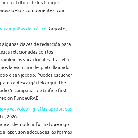
ilando al ritmo de los bongos
eños» o «Sus componentes, con...
5: campañas de tráfico
3 agosto,
algunas claves de redacción para
ticias relacionadas con los
zamientos vacacionales. Tras ello,
mos la escritura del plato llamado
obo o san jacobo. Puedes escuchar
grama o descargártelo aquí: The
adio 5: campañas de tráfico first
red on FundéuRAE.
eo» y «al voleo», grafías apropiadas
to, 2026
ndicar de modo informal que algo
e al azar, son adecuadas las formas