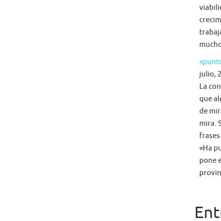
viabil
crecim
trabaj
mucho 
«punto
julio, 
La con
que al
de mir
mira. 
frases
«Ha pu
pone e
provin
Ent