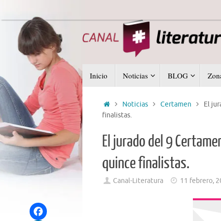
Saltar
al
contenido
Saltar
Inicio
Noticias
BLOG
Zona
al
contenido
Inicio
Noticias
Certamen
El ju
finalistas.
El jurado del 9 Certam
quince finalistas.
Canal-Literatura
11 febrero, 