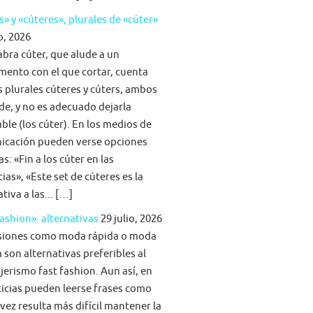
s» y «cúteres», plurales de «cúter»
o, 2026
abra cúter, que alude a un
mento con el que cortar, cuenta
s plurales cúteres y cúters, ambos
lde, y no es adecuado dejarla
able (los cúter). En los medios de
icación pueden verse opciones
s: «Fin a los cúter en las
ias», «Este set de cúteres es la
tiva a las... […]
fashion». alternativas
29 julio, 2026
siones como moda rápida o moda
 son alternativas preferibles al
jerismo fast fashion. Aun así, en
ticias pueden leerse frases como
vez resulta más difícil mantener la