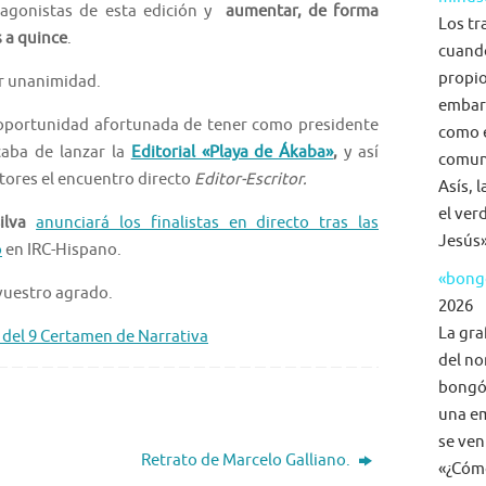
tagonistas de esta edición y
aumentar, de forma
Los tr
s a quince
.
cuand
propio
r unanimidad.
embar
oportunidad afortunada de tener como presidente
como e
aba de lanzar la
Editorial «Playa de Ákaba»
,
y así
comuni
tores el encuentro directo
Editor-Escritor.
Asís, 
el ver
lva
anunciará los finalistas en directo tras las
Jesús»
o
en IRC-Hispano.
«bongo
vuestro agrado.
2026
La gra
 del 9 Certamen de Narrativa
del no
bongó,
una em
se ven
Retrato de Marcelo Galliano.
«¿Cómo