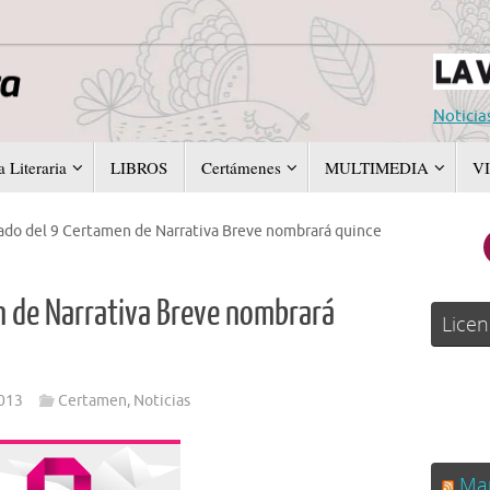
Noticia
 Literaria
LIBROS
Certámenes
MULTIMEDIA
V
rado del 9 Certamen de Narrativa Breve nombrará quince
en de Narrativa Breve nombrará
Licen
2013
Certamen
,
Noticias
Man