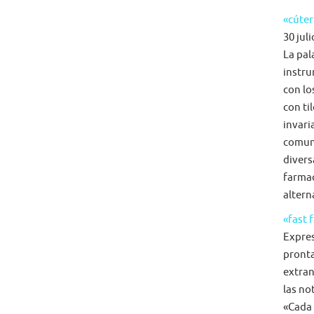
«cúter
30 juli
La pal
instru
con lo
con ti
invari
comun
diversa
farmac
alterna
«fast 
Expre
pronta
extran
las no
«Cada 