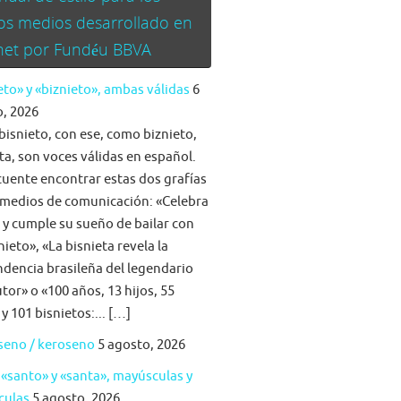
os medios desarrollado en
rnet por Fundéu BBVA
eto» y «biznieto», ambas válidas
6
, 2026
bisnieto, con ese, como biznieto,
ta, son voces válidas en español.
cuente encontrar estas dos grafías
 medios de comunicación: «Celebra
a y cumple su sueño de bailar con
nieto», «La bisnieta revela la
dencia brasileña del legendario
tor» o «100 años, 13 hijos, 55
 y 101 bisnietos:... […]
seno / keroseno
5 agosto, 2026
 «santo» y «santa», mayúsculas y
culas
5 agosto, 2026