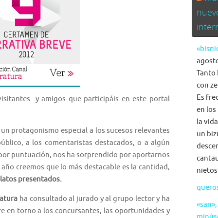
nuev
inte
«bisni
agosto
Tanto 
con ze
Es fre
visitantes y amigos que participáis en este portal
en los
la vid
un protagonismo especial a los sucesos relevantes
un biz
úblico, a los comentaristas destacados, o a algún
descen
sta por puntuación, nos ha sorprendido por aportarnos
cantau
 año creemos que lo más destacable es la cantidad,
nietos
relatos presentados.
quero
ratura
ha consultado al jurado y al grupo lector y ha
«san»,
e en torno a los concursantes, las oportunidades y
minús