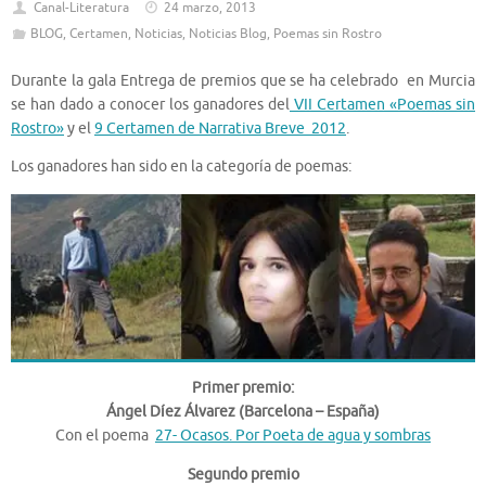
Canal-Literatura
24 marzo, 2013
BLOG
,
Certamen
,
Noticias
,
Noticias Blog
,
Poemas sin Rostro
Durante la gala Entrega de premios que se ha celebrado en Murcia
se han dado a conocer los ganadores del
VII Certamen «Poemas sin
Rostro»
y el
9 Certamen de Narrativa Breve 2012
.
Los ganadores han sido en la categoría de poemas:
Primer premio:
Ángel Díez Álvarez (Barcelona – España)
Con el poema
27- Ocasos. Por Poeta de agua y sombras
Segundo premio