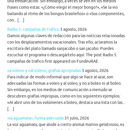
una embarcación. Sin embargo, a veces se ven en los medios
frases como estas: «¿Cómo elegir el mejor bongo?», «Se la vio
bailando al ritmo de los bongos brasileños» o «Sus componentes,
con... […]
Radio 5: campañas de tráfico
3 agosto, 2026
Damos algunas claves de redacción para las noticias relacionadas
con los desplazamientos vacacionales. Tras ello, aclaramos la
escritura del plato llamado sanjacobo o san jacobo. Puedes
escuchar el programa o descargártelo aquí: The post Radio 5:
campañas de tráfico first appeared on FundéuRAE.
«a voleo» y «al voleo», grafías apropiadas
3 agosto, 2026
Para indicar de modo informal que algo se hace al azar, son
adecuadas las formas a voleo y al voleo, y no a boleo ni al boleo.
Sin embargo, en los medios de comunicación a menudo se
descubren grafías impropias, como en los siguientes ejemplos:
«Al abrir uno de los volúmenes a boleo, destaca una lista con las...
[…]
«la aguamala», forma adecuada
31 julio, 2026
La voz aguamala, que alude a cierto animal marino gelatinoso, es