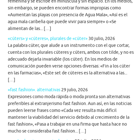
femenina y se escribe en minúscula y sin espacio. En los medios,
sin embargo, se pueden encontrar formas impropias como
«Aumentan las playas con presencia de Agua Mala», «Así es el
agua mala caribeña que puede vivir para siempre» o «Se
alimentan de las... […]
«cúters» y «cúteres», plurales de «cúter»
30 julio, 2026
La palabra cúter, que alude a un instrumento con el que cortar,
cuenta con los plurales cúteres y cúters, ambos con tilde, y no es
adecuado dejarla invariable (los cúter). En los medios de
comunicación pueden verse opciones diversas: «Fin a los cúter
en las farmacias», «Este set de cúteres es la alternativa a las...
[…]
«fast fashion». alternativas
29 julio, 2026
Expresiones como moda rápida o moda pronta son alternativas
preferibles al extranjerismo fast fashion. Aun así, en las noticias
pueden leerse frases como «Cada vez resulta más difícil
mantener la viabilidad del servicio debido al crecimiento de la
fast fashion», «Pasa a trabajar en una firma que hasta hace no
mucho se consideraba fast fashion... […]