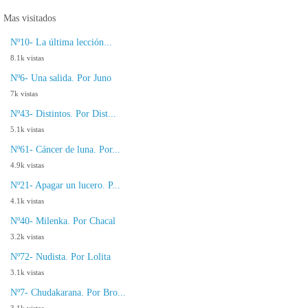
Mas visitados
Nº10- La última lección...
8.1k vistas
Nº6- Una salida. Por Juno
7k vistas
Nº43- Distintos. Por Dist...
5.1k vistas
Nº61- Cáncer de luna. Por...
4.9k vistas
Nº21- Apagar un lucero. P...
4.1k vistas
Nº40- Milenka. Por Chacal
3.2k vistas
Nº72- Nudista. Por Lolita
3.1k vistas
Nº7- Chudakarana. Por Bro...