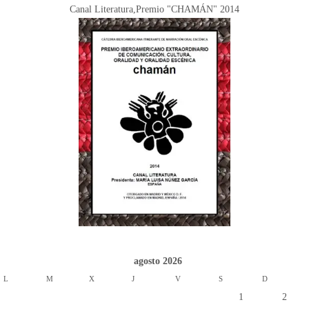
Canal Literatura,Premio "CHAMÁN" 2014
agosto 2026
L
M
X
J
V
S
D
1
2