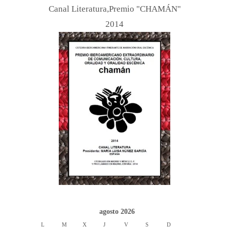
Canal Literatura,Premio "CHAMÁN"
2014
agosto 2026
L
M
X
J
V
S
D