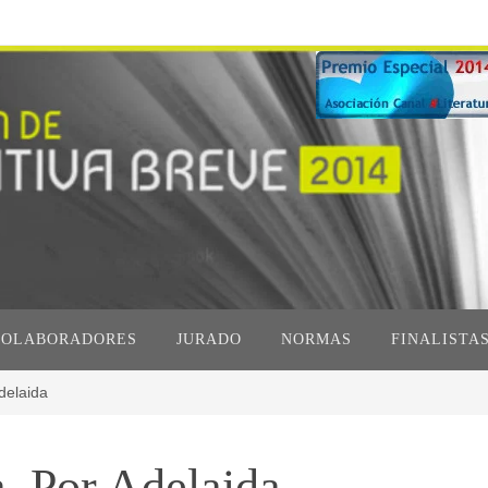
COLABORADORES
JURADO
NORMAS
FINALISTA
delaida
a. Por Adelaida