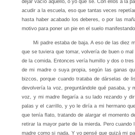
dejar vacío aquello, o yo que sé. Con ellos a la p
acudir a la escuela, eso que tantas veces repetí
hasta haber acabado los deberes, o por las mañ
motivo para poner un pie en el suelo manifestando 
Mi padre estaba de baja. A eso de las diez marc
que se tuviera que tomar, volvería de buen o mal 
de la comida. Entonces vería humillo y dos o tres
de mi madre o suya propia, según las ganas qu
bizcos, porque cuando trataba de dárselas de li
devolvería la voz, preguntándole qué pasaba, y m
voz, y mi madre llegaría a su lado rezando y di
palas y el carrillo, y yo le diría a mi hermano q
que tenía flato, tratando de alargar el momento 
retirar la mayor parte de la mierda. Pero cuando
madre como si nada. Y yo pensé que quizá mi pa