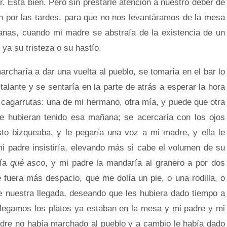
ar. Está bien. Pero sin prestarle atención a nuestro deber de
an por las tardes, para que no nos levantáramos de la mesa
anas, cuando mi madre se abstraía de la existencia de un
ya su tristeza o su hastío.
haría a dar una vuelta al pueblo, se tomaría en el bar lo
talante y se sentaría en la parte de atrás a esperar la hora
 cagarrutas: una de mi hermano, otra mía, y puede que otra
e hubieran tenido esa mañana; se acercaría con los ojos
sto bizqueaba, y le pegaría una voz a mi madre, y ella le
i padre insistiría, elevando más si cabe el volumen de su
ría
qué asco
, y mi padre la mandaría al granero a por dos
ue fuera más despacio, que me dolía un pie, o una rodilla, o
de nuestra llegada, deseando que les hubiera dado tiempo a
 llegamos los platos ya estaban en la mesa y mi padre y mi
dre no había marchado al pueblo y a cambio le había dado