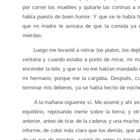
por correr los muebles y quitarle las cortinas a 
había puesto de buen humor. Y que se le había he
que mi madre le avisara de que la comida ya 
mierdas.
Luego me levanté a retirar los platos, los dejé
ventana y cuando estaba a punto de mirar, mi m
encender la tele, y que si no me habían mandado d
mi hermano, porque me la cargaba. Después, cu
terminar mis deberes, ya se había hecho de noche
A la mañana siguiente sí. Me asomé y ahí esta
equilibrio, reposando inerte sobre la tierra; y 
anterior, antes de tirar de la cadena; y una much
informe, de color más claro que los demás, que a
de un par de minutos, surgió de entre la tierra 