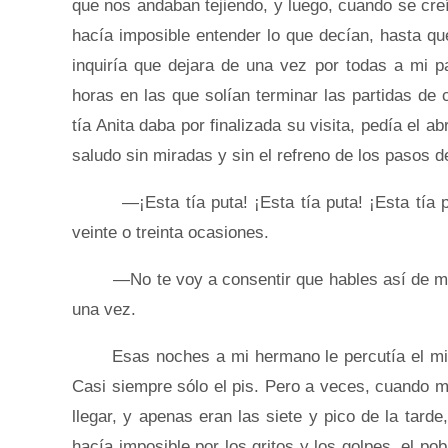
que nos andaban tejiendo, y luego, cuando se cr
hacía imposible entender lo que decían, hasta qu
inquiría que dejara de una vez por todas a mi pa
horas en las que solían terminar las partidas de 
tía Anita daba por finalizada su visita, pedía el
saludo sin miradas y sin el refreno de los pasos de
—¡Esta tía puta! ¡Esta tía puta! ¡Esta tía puta
veinte o treinta ocasiones.
—No te voy a consentir que hables así de mi 
una vez.
Esas noches a mi hermano le percutía el miedo 
Casi siempre sólo el pis. Pero a veces, cuando mi
llegar, y apenas eran las siete y pico de la tar
hacía imposible por los gritos y los golpes, el p