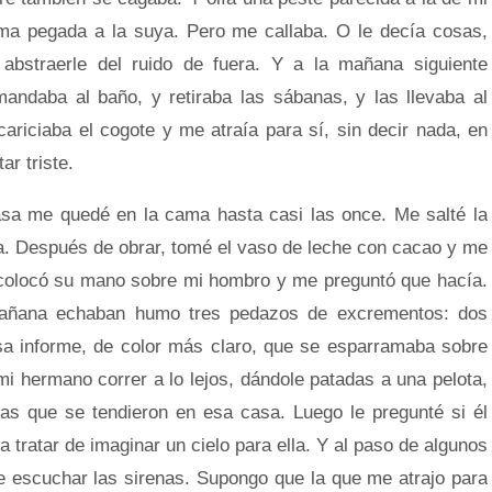
ama pegada a la suya. Pero me callaba. O le decía cosas,
y abstraerle del ruido de fuera. Y a la mañana siguiente
andaba al baño, y retiraba las sábanas, y las llevaba al
riciaba el cogote y me atraía para sí, sin decir nada, en
ar triste.
 me quedé en la cama hasta casi las once. Me salté la
baja. Después de obrar, tomé el vaso de leche con cacao y me
e, colocó su mano sobre mi hombro y me preguntó que hacía.
mañana echaban humo tres pedazos de excrementos: dos
sa informe, de color más claro, que se esparramaba sobre
mi hermano correr a lo lejos, dándole patadas a una pelota,
nas que se tendieron en esa casa. Luego le pregunté si él
ra tratar de imaginar un cielo para ella. Y al paso de algunos
e escuchar las sirenas. Supongo que la que me atrajo para