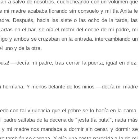
eían a salvo de nosotros, cuchicheando con un volumen que
e mi madre acababa llorando sin consuelo y mi tía Anita le
dre. Después, hacia las siete o las ocho de la tarde, las
cartas en el bar, se oía el motor del coche de mi padre, mi
 abrigo y ambos se cruzaban en la entrada, intercambiando un
l uno y de la otra.
! —decía mi padre, tras cerrar la puerta, igual en diez,
hermana. Y menos delante de los niños —decía mi madre
con tal virulencia que el pobre se lo hacía en la cama.
 padre saltaba de la decena de “¡esta tía puta!”, nada más
de, y mi madre nos mandaba a dormir sin cenar, y dormir se
obre también se cagaba. Y olía una peste parecida a la de mi