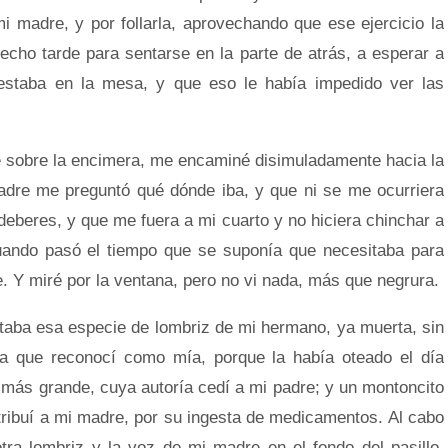
mi madre, y por follarla, aprovechando que ese ejercicio la
cho tarde para sentarse en la parte de atrás, a esperar a
estaba en la mesa, y que eso le había impedido ver las
 sobre la encimera, me encaminé disimuladamente hacia la
adre me preguntó qué dónde iba, y que ni se me ocurriera
eberes, y que me fuera a mi cuarto y no hiciera chinchar a
ando pasó el tiempo que se suponía que necesitaba para
. Y miré por la ventana, pero no vi nada, más que negrura.
ba esa especie de lombriz de mi hermano, ya muerta, sin
otra que reconocí como mía, porque la había oteado el día
o más grande, cuya autoría cedí a mi padre; y un montoncito
tribuí a mi madre, por su ingesta de medicamentos. Al cabo
otra lombriz y la voz de mi madre en el fondo del pasillo,