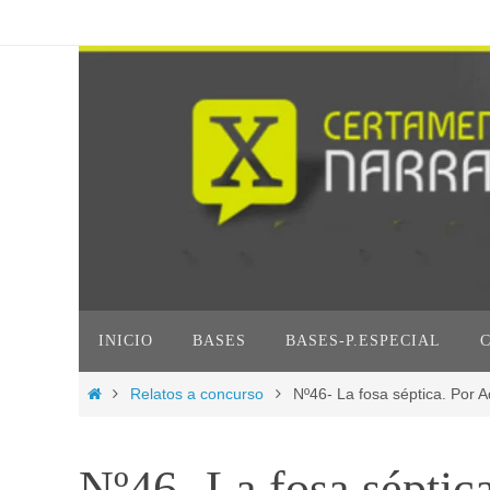
Ir
al
contenido
Ir
INICIO
BASES
BASES-P.ESPECIAL
al
contenido
Inicio
Relatos a concurso
Nº46- La fosa séptica. Por A
Nº46- La fosa séptic