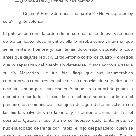
—¿Dónde está? ¿Dónde lo has metido?
—¡Déjame! Pero ¿de quién me hablas? ¿No ves que estoy
sola? —gritó colérica.
El grito actuó como la orden de un coronel, él se detuvo y se puso
de pie tambaleándose mientras ella lo miraba como un animal que
se enfrenta al hombre y, aun temiéndolo, está dispuesto a todo
antes que dejarse reducir. El tío Antonio corrió los cuatro kilómetros
que lo separaban del pueblo sin detenerse. Nunca volvió a visitar a
su tía Mercedes. Le fue fácil fingir que sus innumerables
compromisos como responsable de los negocios de su padre no le
dejaban tiempo para vacaciones. Aunque no lo admitiría jamás, a
menudo recordaría el olor de su sobrina aquella tarde en el
pantano, esa combinación pegajosa de agua dulce mezclada con
las hierbas silvestres de la orilla y el crujiente aroma de la piel
desnuda. Quizás si ese día no se hubiese dado tanta prisa, se
hubiera topado de frente con Pablo, el hijo del panadero, quien se