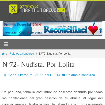
Ir
al
contenido
Inicio
Relatos a concurso
Nº72- Nudista. Por Lolita
Nº72- Nudista. Por Lolita
Canal-Literatura
15 abril, 2014
Relatos a concurso
De pequeña, tenía la costumbre de pasearse desnuda por todas
las habitaciones del gran caserón de su abuela. Al llegar del
colegio, apenas dejaba la mochila, abandonaba progresivamente