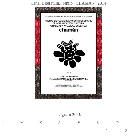
Canal Literatura,Premio "CHAMÁN" 2014
agosto 2026
L
M
X
J
V
S
D
1
2