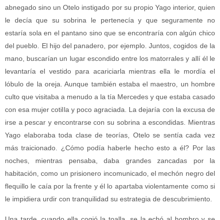
abnegado sino un Otelo instigado por su propio Yago interior, quien
le decía que su sobrina le pertenecía y que seguramente no
estaría sola en el pantano sino que se encontraría con algún chico
del pueblo. El hijo del panadero, por ejemplo. Juntos, cogidos de la
mano, buscarían un lugar escondido entre los matorrales y allí él le
levantaría el vestido para acariciarla mientras ella le mordía el
lóbulo de la oreja. Aunque también estaba el maestro, un hombre
culto que visitaba a menudo a la tía Mercedes y que estaba casado
con esa mujer cotilla y poco agraciada. La dejaría con la excusa de
irse a pescar y encontrarse con su sobrina a escondidas. Mientras
Yago elaboraba toda clase de teorías, Otelo se sentía cada vez
más traicionado. ¿Cómo podía haberle hecho esto a él? Por las
noches, mientras pensaba, daba grandes zancadas por la
habitación, como un prisionero incomunicado, el mechón negro del
flequillo le caía por la frente y él lo apartaba violentamente como si
le impidiera urdir con tranquilidad su estrategia de descubrimiento.
Una tarde, cuando ella cogió la toalla, se la echó al hombro y se