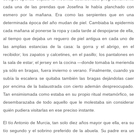
cada una de las prendas que Josefina le había planchado con
esmero por la mañana.
Era como las serpientes que en una
determinada época del año mudan de piel. Cambiaba la epidermis
cada mañana al ponerse la ropa y cada tarde al despojarse de ella,
al tiempo que dejaba un reguero de piel antigua en cada uno de
las amplias estancias de la casa: la gorra y el abrigo, en el
recibidor; los zapatos y calcetines, en el pasillo; los pantalones en
la sala de estar; el jersey en la cocina —donde tomaba la merienda
ya sólo en bragas, fuera invierno o verano. Finalmente, cuando ya
subía la escalera se quitaba también las bragas dejándolas caer
por encima de la balaustrada con cierto ademán despreocupado.
Tan ensimismada como estaba en su propio ritual metamórfico, se
desembarazaba de todo aquello que le molestaba sin considerar
quién pudiera visitarlas en ese preciso instante.
El tío Antonio de Murcia, tan solo diez años mayor que ella, era su
tío segundo y el sobrino preferido de la abuela. Su padre era un