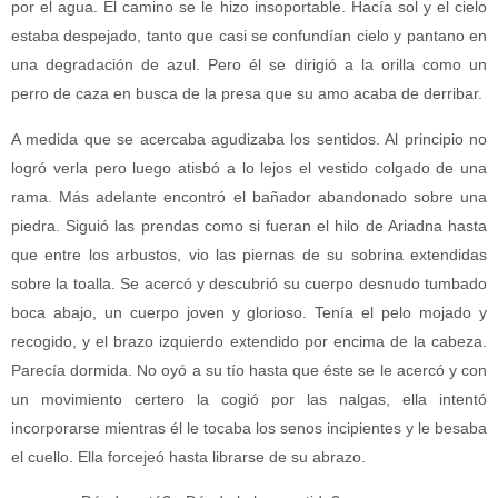
por el agua. El camino se le hizo insoportable. Hacía sol y el cielo
estaba despejado, tanto que casi se confundían cielo y pantano en
una degradación de azul. Pero él se dirigió a la orilla como un
perro de caza en busca de la presa que su amo acaba de derribar.
A medida que se acercaba agudizaba los sentidos. Al principio no
logró verla pero luego atisbó a lo lejos el vestido colgado de una
rama. Más adelante encontró el bañador abandonado sobre una
piedra. Siguió las prendas como si fueran el hilo de Ariadna hasta
que entre los arbustos, vio las piernas de su sobrina extendidas
sobre la toalla. Se acercó y descubrió su cuerpo desnudo tumbado
boca abajo, un cuerpo joven y glorioso. Tenía el pelo mojado y
recogido, y el brazo izquierdo extendido por encima de la cabeza.
Parecía dormida. No oyó a su tío hasta que éste se le acercó y con
un movimiento certero la cogió por las nalgas, ella intentó
incorporarse mientras él le tocaba los senos incipientes y le besaba
el cuello. Ella forcejeó hasta librarse de su abrazo.