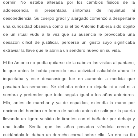
dormir. No estaba alterada por los cambios físicos de la
adolescencia ni presentaba síntomas de inquietud ni
desobediencia. Su cuerpo grácil y alargado comenzó a despertarle
una curiosidad obsesiva como si el tío Antonio hubiera sido objeto
de un ritual vudú a la vez que su ausencia le provocaba una
desazón difícil de justificar, perderse un gesto suyo significaba
extraviar la llave que le abriría un sendero nuevo en su vida.
El tío Antonio no podía quitarse de la cabeza las visitas al pantano,
lo que antes le había parecido una actividad saludable ahora le
inquietaba y este desasosiego fue en aumento a medida que
pasaban las semanas. Se debatía entre no dejarla ni a sol ni a
sombra y pretender que todo seguía igual a los años anteriores.
Ella, antes de marchar y ya de espaldas, extendía la mano por
encima del hombro en forma de saludo antes de salir por la puerta
llevando un ligero vestido de tirantes con el bañador por debajo y
una toalla. Sentía que los años pasados viéndola crecer y
cuidándola le daban un derecho carnal sobre ella. No era su tío