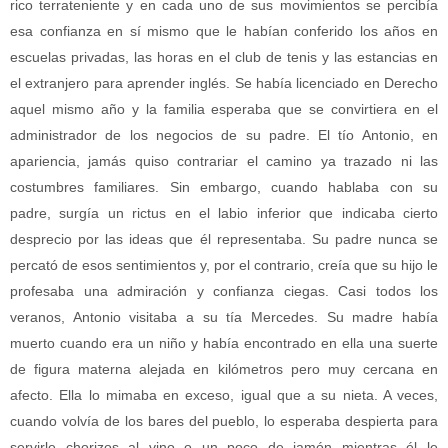
rico terrateniente y en cada uno de sus movimientos se percibía
esa confianza en sí mismo que le habían conferido los años en
escuelas privadas, las horas en el club de tenis y las estancias en
el extranjero para aprender inglés. Se había licenciado en Derecho
aquel mismo año y la familia esperaba que se convirtiera en el
administrador de los negocios de su padre. El tío Antonio, en
apariencia, jamás quiso contrariar el camino ya trazado ni las
costumbres familiares. Sin embargo, cuando hablaba con su
padre, surgía un rictus en el labio inferior que indicaba cierto
desprecio por las ideas que él representaba. Su padre nunca se
percató de esos sentimientos y, por el contrario, creía que su hijo le
profesaba una admiración y confianza ciegas. Casi todos los
veranos, Antonio visitaba a su tía Mercedes. Su madre había
muerto cuando era un niño y había encontrado en ella una suerte
de figura materna alejada en kilómetros pero muy cercana en
afecto. Ella lo mimaba en exceso, igual que a su nieta. A veces,
cuando volvía de los bares del pueblo, lo esperaba despierta para
servirle chorizos al vino o un poco de jamón mientras él le