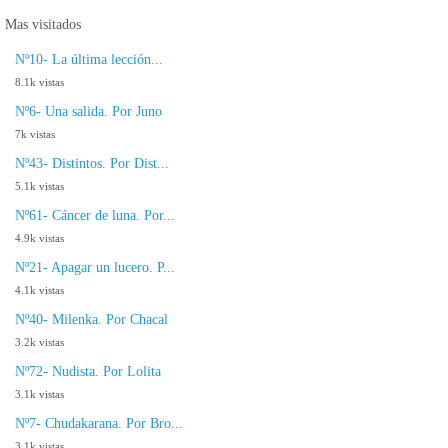
Mas visitados
Nº10- La última lección...
8.1k vistas
Nº6- Una salida. Por Juno
7k vistas
Nº43- Distintos. Por Dist...
5.1k vistas
Nº61- Cáncer de luna. Por...
4.9k vistas
Nº21- Apagar un lucero. P...
4.1k vistas
Nº40- Milenka. Por Chacal
3.2k vistas
Nº72- Nudista. Por Lolita
3.1k vistas
Nº7- Chudakarana. Por Bro...
3.1k vistas