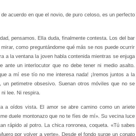
 de acuerdo en que el novio, de puro celoso, es un perfecto
dad, pensamos. Ella duda, finalmente contesta. Los del bar
a mirar, como preguntándome qué más se nos puede ocurrir
ra a la ventana la joven habla contenida mientras se enjuga
e ante un interlocutor que no debe tener ni medio asalto.
que a mí ese tío no me interesa nada! ¡Iremos juntos a la
, un petimetre obsesivo. Suenan otros móviles que no se
i lee. Ni respira.
ra a oídos vista. El amor se abre camino como un ariete
 me duele montonazo que no te fíes de mí». Su vecina luce
tan rápido al potro. La chica ronronea, coqueta. «Tú sabes
Muero por volver a verte». Desde el fondo surge un conato