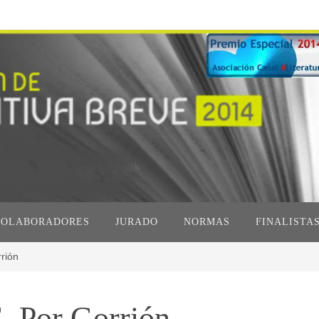
COLABORADORES
JURADO
NORMAS
FINALISTA
rión
. Por Gorrión