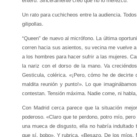
entero. Sinceramente creo que no lo merezco.
Un rato para cuchicheos entre la audiencia. Todos
gilipollas.
“Queen” de nuevo al micrófono. La última oportuni
corren hacia sus asientos, su vecina me vuelve 
a los hombres para hacer sufrir a las mujeres. Ca
la nariz con el dorso de la mano. Va creciéndos
Gesticula, colérica. «¡Pero, cómo he de decirte 
maldita reunión y punto!». Lo que imaginábamos
contestan. Tensión máxima. Nadie come, ni habla, n
Con Madrid cerca parece que la situación mejo
poderoso. «Claro que te perdono, potro mío, pero
una mueca de disgusto, ella no habría indultado 
que sí, bobo». Y rubrica. «Besazo. De los míos. 