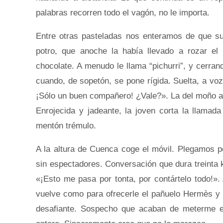
palabras recorren todo el vagón, no le importa.
Entre otras pasteladas nos enteramos de que s
potro, que anoche la había llevado a rozar el
chocolate. A menudo le llama “pichurri”, y cerran
cuando, de sopetón, se pone rígida. Suelta, a vo
¡Sólo un buen compañero! ¿Vale?». La del moño ab
Enrojecida y jadeante, la joven corta la llamad
mentón trémulo.
A la altura de Cuenca coge el móvil. Plegamos per
sin espectadores. Conversación que dura treinta
«¡Esto me pasa por tonta, por contártelo todo!».
vuelve como para ofrecerle el pañuelo Hermès y 
desafiante. Sospecho que acaban de meterme en