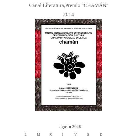
Canal Literatura,Premio "CHAMÁN"
2014
agosto 2026
L
M
X
J
V
S
D