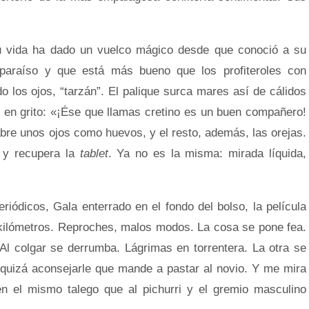
u vida ha dado un vuelco mágico desde que conoció a su
 paraíso y que está más bueno que los profiteroles con
do los ojos, “tarzán”. El palique surca mares así de cálidos
z en grito: «¡Ése que llamas cretino es un buen compañero!
re unos ojos como huevos, y el resto, además, las orejas.
a y recupera la
tablet
. Ya no es la misma: mirada líquida,
iódicos, Gala enterrado en el fondo del bolso, la película
 kilómetros. Reproches, malos modos. La cosa se pone fea.
 Al colgar se derrumba. Lágrimas en torrentera. La otra se
quizá aconsejarle que mande a pastar al novio. Y me mira
 el mismo talego que al pichurri y el gremio masculino