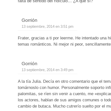
falta de sentido del ridículo… ¿A que sí?
Gorrión
13 septiembre, 2014 en 3:51 pm
Frater, gracias a ti por leerme. He intentado una h
temas románticos. Ni mejor ni peor, sencillamente
Gorrión
13 septiembre, 2014 en 3:49 pm
A la tía Julia. Decía en otro comentario que el t
tomárnoslo con humor. Personalmente soporto inf
palomitas, se ríen sin venir a cuento, me «explican
los actores, hablan de sus amigos comunes o todo
cambio de butaca. Mucho cutrerío suelto por el m