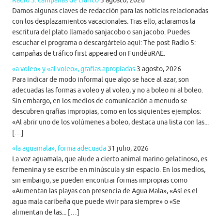
Radio 5: campañas de tráfico
3 agosto, 2026
Damos algunas claves de redacción para las noticias relacionadas
con los desplazamientos vacacionales. Tras ello, aclaramos la
escritura del plato llamado sanjacobo o san jacobo. Puedes
escuchar el programa o descargártelo aquí: The post Radio 5:
campañas de tráfico first appeared on FundéuRAE.
«a voleo» y «al voleo», grafías apropiadas
3 agosto, 2026
Para indicar de modo informal que algo se hace al azar, son
adecuadas las formas a voleo y al voleo, y no a boleo ni al boleo.
Sin embargo, en los medios de comunicación a menudo se
descubren grafías impropias, como en los siguientes ejemplos:
«Al abrir uno de los volúmenes a boleo, destaca una lista con las...
[…]
«la aguamala», forma adecuada
31 julio, 2026
La voz aguamala, que alude a cierto animal marino gelatinoso, es
femenina y se escribe en minúscula y sin espacio. En los medios,
sin embargo, se pueden encontrar formas impropias como
«Aumentan las playas con presencia de Agua Mala», «Así es el
agua mala caribeña que puede vivir para siempre» o «Se
alimentan de las... […]