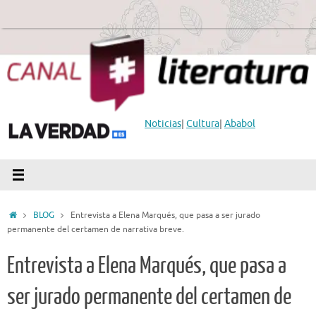
Saltar
al
contenido
Noticias
|
Cultura
|
Ababol
Inicio
BLOG
Entrevista a Elena Marqués, que pasa a ser jurado
permanente del certamen de narrativa breve.
Entrevista a Elena Marqués, que pasa a
ser jurado permanente del certamen de