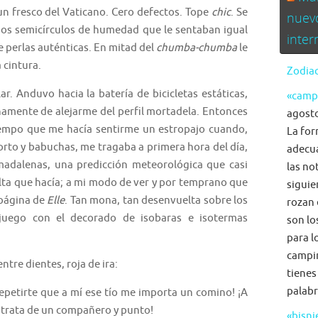
un fresco del Vaticano. Cero defectos. Tope
chic
. Se
nuev
 dos semicírculos de humedad que le sentaban igual
inte
 perlas auténticas. En mitad del
chumba-chumba
le
 cintura.
Zodiac
Anduvo hacia la batería de bicicletas estáticas,
«camp
amente de alejarme del perfil mortadela. Entonces
agosto
tiempo que me hacía sentirme un estropajo cuando,
La for
rto y babuchas, me tragaba a primera hora del día,
adecua
 madalenas, una predicción meteorológica que casi
las no
alta que hacía; a mi modo de ver y por temprano que
siguie
 página de
Elle
. Tan mona, tan desenvuelta sobre los
rozan 
 juego con el decorado de isobaras e isotermas
son lo
para l
campi
tre dientes, roja de ira:
tienes
palabr
tirte que a mí ese tío me importa un comino! ¡A
e trata de un compañero y punto!
«bisni