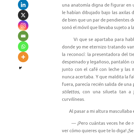
una anatomía digna de figurar en 
le habían dibujado bajo las axilas
de bien que un par de pendientes de
sonó el móvil que llevaba sujeto a la
Vi que se apartaba para hablar. 
donde yo me eternizo tratando van
la reconocí: la presentadora del 
despeinado y legañoso, pantalón co
junto con el café con leche y las
nunca acertaba. Y que maldita la f
fuera, parecía recién salida de una
stilettos
, con una silueta tan a
curvilíneas.
Al pasar a mi altura mascullaba en
— ¡Pero cuántas veces he de repe
ver cómo quieres que te lo diga! ¡S