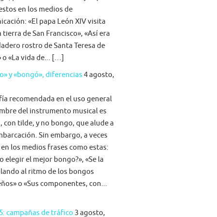
stos en los medios de
cación: «El papa León XIV visita
la tierra de San Francisco», «Así era
dadero rostro de Santa Teresa de
 o «La vida de... […]
» y «bongó», diferencias
4 agosto,
fía recomendada en el uso general
mbre del instrumento musical es
 con tilde, y no bongo, que alude a
barcación. Sin embargo, a veces
 en los medios frases como estas:
 elegir el mejor bongo?», «Se la
ilando al ritmo de los bongos
eños» o «Sus componentes, con...
5: campañas de tráfico
3 agosto,