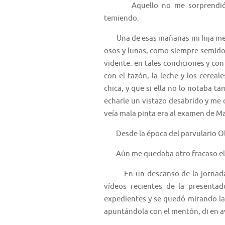
Aquello no me sorprendió; 
temiendo.
Una de esas mañanas mi hija menor
osos y lunas, como siempre semid
vidente: en tales condiciones y con
con el tazón, la leche y los cereal
chica, y que si ella no lo notaba t
echarle un vistazo desabrido y me c
veía mala pinta era al examen de M
Desde la época del parvulario Oliv
Aún me quedaba otro fracaso el 
En un descanso de la jornada m
vídeos recientes de la presenta
expedientes y se quedó mirando la 
apuntándola con el mentón, di en a