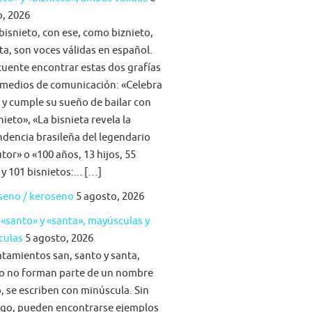
, 2026
bisnieto, con ese, como biznieto,
ta, son voces válidas en español.
cuente encontrar estas dos grafías
 medios de comunicación: «Celebra
a y cumple su sueño de bailar con
nieto», «La bisnieta revela la
dencia brasileña del legendario
tor» o «100 años, 13 hijos, 55
 y 101 bisnietos:... […]
seno / keroseno
5 agosto, 2026
 «santo» y «santa», mayúsculas y
culas
5 agosto, 2026
atamientos san, santo y santa,
o no forman parte de un nombre
, se escriben con minúscula. Sin
go, pueden encontrarse ejemplos