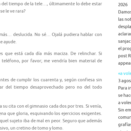
el tiempo de la tele…, últimamente lo debe estar
2026
e le ve rara?
Damos 
las no
despla
aclara
… deslucida. No sé… Ojalá pudiera hablar con
sanjac
le ayude.
el pro
 está cada día más maciza. De relinchar. Si
post R
u teléfono, por favor; me vendría bien material de
appea
«a vol
s de cumplir los cuarenta y, según confiesa sin
3 agos
utar del tiempo desaprovechado pero no del todo
Para i
se hac
a voleo
 cita con el gimnasio cada dos por tres. Si venía,
Sin em
na que gloria, esquivando los ejercicios exigentes.
comun
aquel sujeto iba de mal en peor. Seguro que además
grafía
sivo, un cretino de tomo y lomo.