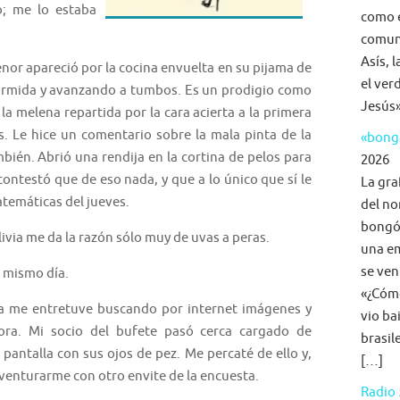
me lo estaba
como e
comuni
Asís, 
 apareció por la cocina envuelta en su pijama de
el ver
ormida y avanzando a tumbos. Es un prodigio como
Jesús»
 la melena repartida por la cara acierta a la primera
es. Le hice un comentario sobre la mala pinta de la
«bongo
ambién. Abrió una rendija en la cortina de pelos para
2026
ontestó que de eso nada, y que a lo único que sí le
La gra
atemáticas del jueves.
del no
bongó,
ia me da la razón sólo muy de uvas a peras.
una em
se ven
mismo día.
«¿Cómo
e entretuve buscando por internet imágenes y
vio ba
dora. Mi socio del bufete pasó cerca cargado de
brasil
pantalla con sus ojos de pez. Me percaté de ello y,
[…]
venturarme con otro envite de la encuesta.
Radio 