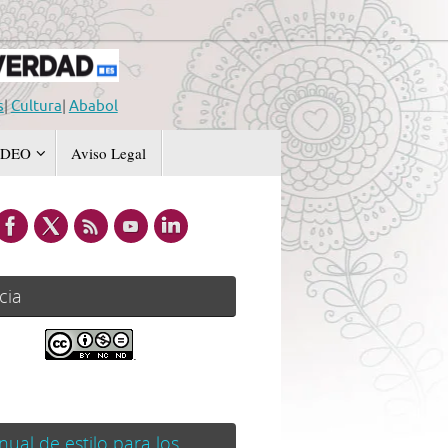
s
|
Cultura
|
Ababol
IDEO
Aviso Legal
cia
.
ual de estilo para los