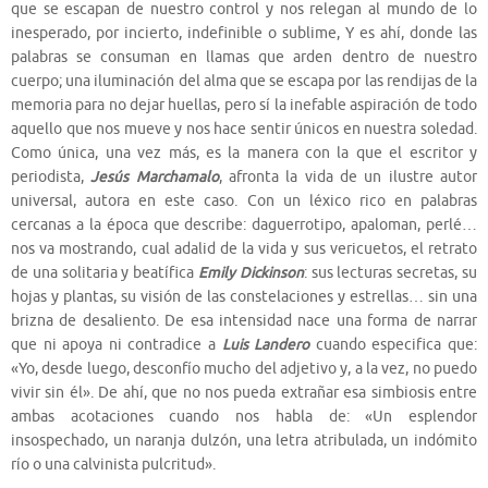
que se escapan de nuestro control y nos relegan al mundo de lo
inesperado, por incierto, indefinible o sublime, Y es ahí, donde las
palabras se consuman en llamas que arden dentro de nuestro
cuerpo; una iluminación del alma que se escapa por las rendijas de la
memoria para no dejar huellas, pero sí la inefable aspiración de todo
aquello que nos mueve y nos hace sentir únicos en nuestra soledad.
Como única, una vez más, es la manera con la que el escritor y
periodista,
Jesús Marchamalo
, afronta la vida de un ilustre autor
universal, autora en este caso. Con un léxico rico en palabras
cercanas a la época que describe: daguerrotipo, apaloman, perlé…
nos va mostrando, cual adalid de la vida y sus vericuetos, el retrato
de una solitaria y beatífica
Emily Dickinson
: sus lecturas secretas, su
hojas y plantas, su visión de las constelaciones y estrellas… sin una
brizna de desaliento. De esa intensidad nace una forma de narrar
que ni apoya ni contradice a
Luis Landero
cuando especifica que:
«Yo, desde luego, desconfío mucho del adjetivo y, a la vez, no puedo
vivir sin él». De ahí, que no nos pueda extrañar esa simbiosis entre
ambas acotaciones cuando nos habla de: «Un esplendor
insospechado, un naranja dulzón, una letra atribulada, un indómito
río o una calvinista pulcritud».