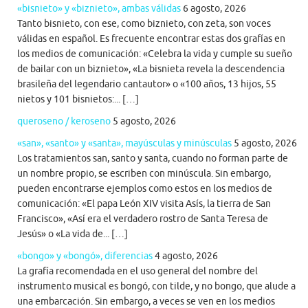
«bisnieto» y «biznieto», ambas válidas
6 agosto, 2026
Tanto bisnieto, con ese, como biznieto, con zeta, son voces
válidas en español. Es frecuente encontrar estas dos grafías en
los medios de comunicación: «Celebra la vida y cumple su sueño
de bailar con un biznieto», «La bisnieta revela la descendencia
brasileña del legendario cantautor» o «100 años, 13 hijos, 55
nietos y 101 bisnietos:... […]
queroseno / keroseno
5 agosto, 2026
«san», «santo» y «santa», mayúsculas y minúsculas
5 agosto, 2026
Los tratamientos san, santo y santa, cuando no forman parte de
un nombre propio, se escriben con minúscula. Sin embargo,
pueden encontrarse ejemplos como estos en los medios de
comunicación: «El papa León XIV visita Asís, la tierra de San
Francisco», «Así era el verdadero rostro de Santa Teresa de
Jesús» o «La vida de... […]
«bongo» y «bongó», diferencias
4 agosto, 2026
La grafía recomendada en el uso general del nombre del
instrumento musical es bongó, con tilde, y no bongo, que alude a
una embarcación. Sin embargo, a veces se ven en los medios