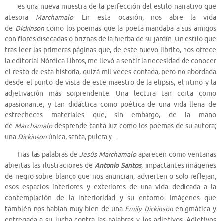
es una nueva muestra de la perfección del estilo narrativo que
atesora
Marchamalo
. En esta ocasión, nos abre la vida
de
Dickinson
como los poemas que la poeta mandaba a sus amigos
con flores disecadas o briznas de la hierba de su jardín. Un estilo que
tras leer las primeras páginas que, de este nuevo librito, nos ofrece
la editorial Nórdica Libros, me llevó a sentir la necesidad de conocer
el resto de esta historia, quizá mil veces contada, pero no abordada
desde el punto de vista de este maestro de la elipsis, el ritmo y la
adjetivación más sorprendente. Una lectura tan corta como
apasionante, y tan didáctica como poética de una vida llena de
estrecheces materiales que, sin embargo, de la mano
de
Marchamalo
desprende tanta luz como los poemas de su autora;
una
Dickinson
única, santa, pulcra y…
Tras las palabras de
Jesús Marchamalo
aparecen como ventanas
abiertas las ilustraciones de
Antonio Santos
, impactantes imágenes
de negro sobre blanco que nos anuncian, advierten o solo reflejan,
esos espacios interiores y exteriores de una vida dedicada a la
contemplación de la interioridad y su entorno. Imágenes que
también nos hablan muy bien de una
Emily Dickinson
enigmática y
entregada a su lucha contra las palabras y los adjetivos. Adjetivos