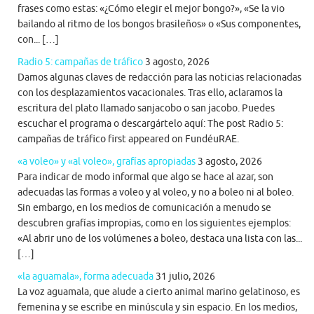
frases como estas: «¿Cómo elegir el mejor bongo?», «Se la vio
bailando al ritmo de los bongos brasileños» o «Sus componentes,
con... […]
Radio 5: campañas de tráfico
3 agosto, 2026
Damos algunas claves de redacción para las noticias relacionadas
con los desplazamientos vacacionales. Tras ello, aclaramos la
escritura del plato llamado sanjacobo o san jacobo. Puedes
escuchar el programa o descargártelo aquí: The post Radio 5:
campañas de tráfico first appeared on FundéuRAE.
«a voleo» y «al voleo», grafías apropiadas
3 agosto, 2026
Para indicar de modo informal que algo se hace al azar, son
adecuadas las formas a voleo y al voleo, y no a boleo ni al boleo.
Sin embargo, en los medios de comunicación a menudo se
descubren grafías impropias, como en los siguientes ejemplos:
«Al abrir uno de los volúmenes a boleo, destaca una lista con las...
[…]
«la aguamala», forma adecuada
31 julio, 2026
La voz aguamala, que alude a cierto animal marino gelatinoso, es
femenina y se escribe en minúscula y sin espacio. En los medios,