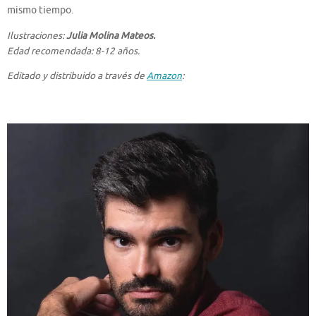
mismo tiempo.
Ilustraciones:
Julia Molina Mateos.
Edad recomendada: 8-12 años.
Editado y distribuido a través de
Amazon
: