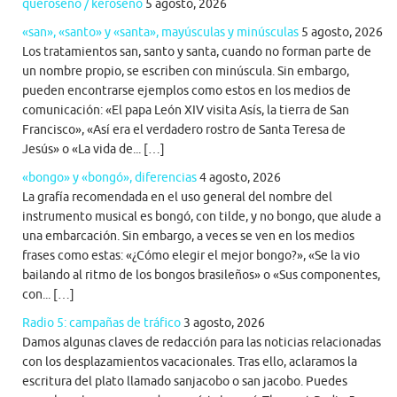
queroseno / keroseno
5 agosto, 2026
«san», «santo» y «santa», mayúsculas y minúsculas
5 agosto, 2026
Los tratamientos san, santo y santa, cuando no forman parte de
un nombre propio, se escriben con minúscula. Sin embargo,
pueden encontrarse ejemplos como estos en los medios de
comunicación: «El papa León XIV visita Asís, la tierra de San
Francisco», «Así era el verdadero rostro de Santa Teresa de
Jesús» o «La vida de... […]
«bongo» y «bongó», diferencias
4 agosto, 2026
La grafía recomendada en el uso general del nombre del
instrumento musical es bongó, con tilde, y no bongo, que alude a
una embarcación. Sin embargo, a veces se ven en los medios
frases como estas: «¿Cómo elegir el mejor bongo?», «Se la vio
bailando al ritmo de los bongos brasileños» o «Sus componentes,
con... […]
Radio 5: campañas de tráfico
3 agosto, 2026
Damos algunas claves de redacción para las noticias relacionadas
con los desplazamientos vacacionales. Tras ello, aclaramos la
escritura del plato llamado sanjacobo o san jacobo. Puedes