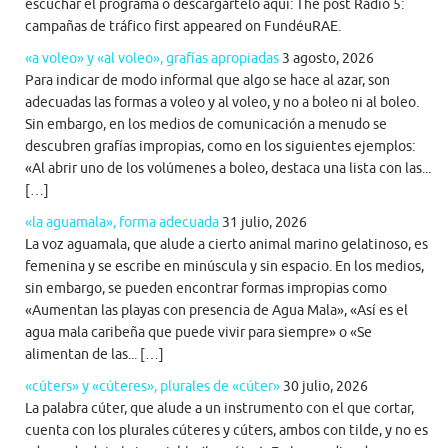
escuchar el programa o descargártelo aquí: The post Radio 5:
campañas de tráfico first appeared on FundéuRAE.
«a voleo» y «al voleo», grafías apropiadas
3 agosto, 2026
Para indicar de modo informal que algo se hace al azar, son
adecuadas las formas a voleo y al voleo, y no a boleo ni al boleo.
Sin embargo, en los medios de comunicación a menudo se
descubren grafías impropias, como en los siguientes ejemplos:
«Al abrir uno de los volúmenes a boleo, destaca una lista con las...
[…]
«la aguamala», forma adecuada
31 julio, 2026
La voz aguamala, que alude a cierto animal marino gelatinoso, es
femenina y se escribe en minúscula y sin espacio. En los medios,
sin embargo, se pueden encontrar formas impropias como
«Aumentan las playas con presencia de Agua Mala», «Así es el
agua mala caribeña que puede vivir para siempre» o «Se
alimentan de las... […]
«cúters» y «cúteres», plurales de «cúter»
30 julio, 2026
La palabra cúter, que alude a un instrumento con el que cortar,
cuenta con los plurales cúteres y cúters, ambos con tilde, y no es