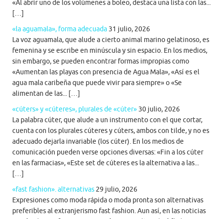
«Al abrir uno de los volúmenes a boleo, destaca una lista con las...
[…]
«la aguamala», forma adecuada
31 julio, 2026
La voz aguamala, que alude a cierto animal marino gelatinoso, es
femenina y se escribe en minúscula y sin espacio. En los medios,
sin embargo, se pueden encontrar formas impropias como
«Aumentan las playas con presencia de Agua Mala», «Así es el
agua mala caribeña que puede vivir para siempre» o «Se
alimentan de las... […]
«cúters» y «cúteres», plurales de «cúter»
30 julio, 2026
La palabra cúter, que alude a un instrumento con el que cortar,
cuenta con los plurales cúteres y cúters, ambos con tilde, y no es
adecuado dejarla invariable (los cúter). En los medios de
comunicación pueden verse opciones diversas: «Fin a los cúter
en las farmacias», «Este set de cúteres es la alternativa a las...
[…]
«fast fashion». alternativas
29 julio, 2026
Expresiones como moda rápida o moda pronta son alternativas
preferibles al extranjerismo fast fashion. Aun así, en las noticias