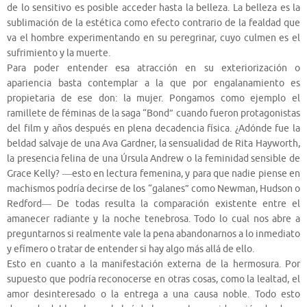
de lo sensitivo es posible acceder hasta la belleza. La belleza es la
sublimación de la estética como efecto contrario de la fealdad que
va el hombre experimentando en su peregrinar, cuyo culmen es el
sufrimiento y la muerte.
Para poder entender esa atracción en su exteriorización o
apariencia basta contemplar a la que por engalanamiento es
propietaria de ese don: la mujer. Pongamos como ejemplo el
ramillete de féminas de la saga “Bond” cuando fueron protagonistas
del film y años después en plena decadencia física. ¿Adónde fue la
beldad salvaje de una Ava Gardner, la sensualidad de Rita Hayworth,
la presencia felina de una Úrsula Andrew o la feminidad sensible de
Grace Kelly? ―esto en lectura femenina, y para que nadie piense en
machismos podría decirse de los “galanes” como Newman, Hudson o
Redford― De todas resulta la comparación existente entre el
amanecer radiante y la noche tenebrosa. Todo lo cual nos abre a
preguntarnos si realmente vale la pena abandonarnos a lo inmediato
y efímero o tratar de entender si hay algo más allá de ello.
Esto en cuanto a la manifestación externa de la hermosura. Por
supuesto que podría reconocerse en otras cosas, como la lealtad, el
amor desinteresado o la entrega a una causa noble. Todo esto