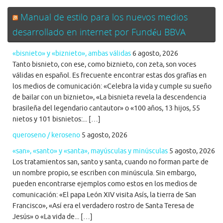
Manual de estilo para los nuevos medios
desarrollado en internet por Fundéu BBVA
«bisnieto» y «biznieto», ambas válidas
6 agosto, 2026
Tanto bisnieto, con ese, como biznieto, con zeta, son voces
válidas en español. Es frecuente encontrar estas dos grafías en
los medios de comunicación: «Celebra la vida y cumple su sueño
de bailar con un biznieto», «La bisnieta revela la descendencia
brasileña del legendario cantautor» o «100 años, 13 hijos, 55
nietos y 101 bisnietos:... […]
queroseno / keroseno
5 agosto, 2026
«san», «santo» y «santa», mayúsculas y minúsculas
5 agosto, 2026
Los tratamientos san, santo y santa, cuando no forman parte de
un nombre propio, se escriben con minúscula. Sin embargo,
pueden encontrarse ejemplos como estos en los medios de
comunicación: «El papa León XIV visita Asís, la tierra de San
Francisco», «Así era el verdadero rostro de Santa Teresa de
Jesús» o «La vida de... […]