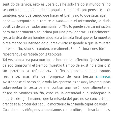
sentido de la vida, esto es, ¿para qué he sido traído al mundo “si no
se contó conmigo”? ― dicho popular cuando da por pensarse― O,
también, ¿por qué tengo que hacer el bien y no lo que satisfaga mi
ego? ― pregunta que remite a Kant― En el intermedio, la duda
positiva de un pensador unamuniano: “No lo puede abarcar mi razón,
pero mi sentimiento se inclina por una providencia”. O finalmente,
¿está la vida de un hombre abocada a la nada final que es la muerte,
o realmente su instinto de querer vivirse responde a que la muerte
no es su fin, sino su comienzo realmente? ― última cuestión del
filosofar que es retada por la teología.
Tal vez ahora sea para muchos la hora de la reflexión. Quizá hemos
dejado transcurrir el tiempo (nuestro tiempo de existir día tras día)
sin pararnos a reflexionar= “reflexionarnos”, quienes somos
realmente, más allá del progreso de una bestia
simiesca
.
Avistándose el ocaso de la vida, las apetencias cesan y las preguntas
sobrevuelan la testa para encontrar una razón que alimente el
deseo de vivirnos sin fin, esto es, la eternidad que sobrepasa la
muerte, de igual manera que la miseria del gusano se convierte en
grandeza al brotar del capullo mortuorio la crisálida capaz de volar.
Cuando se es niño, nos alimentamos como niños, incluso las ideas.