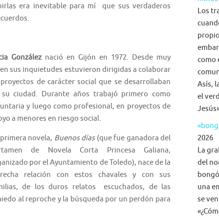
ibirlas era inevitable para mí que sus verdaderos
Los tr
ecuerdos.
cuand
propio
embar
icia González
nació en Gijón en 1972. Desde muy
como e
en sus inquietudes estuvieron dirigidas a colaborar
comuni
 proyectos de carácter social que se desarrollaban
Asís, 
 su ciudad. Durante años trabajó primero como
el ver
luntaria y luego como profesional, en proyectos de
Jesús»
yo a menores en riesgo social.
«bongo
 primera novela,
Buenos días
(que fue ganadora del
2026
rtamen de Novela Corta Princesa Galiana,
La gra
anizado por el Ayuntamiento de Toledo), nace de la
del no
trecha relación con estos chavales y con sus
bongó,
milias, de los duros relatos escuchados, de las
una em
miedo al reproche y la búsqueda por un perdón para
se ven
«¿Cómo