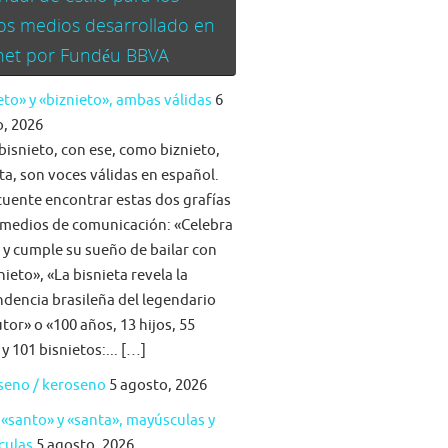
os medios desarrollado en
rnet por Fundéu BBVA
eto» y «biznieto», ambas válidas
6
, 2026
bisnieto, con ese, como biznieto,
ta, son voces válidas en español.
cuente encontrar estas dos grafías
 medios de comunicación: «Celebra
a y cumple su sueño de bailar con
nieto», «La bisnieta revela la
dencia brasileña del legendario
tor» o «100 años, 13 hijos, 55
 y 101 bisnietos:... […]
seno / keroseno
5 agosto, 2026
 «santo» y «santa», mayúsculas y
culas
5 agosto, 2026