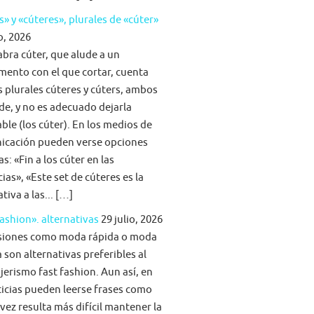
s» y «cúteres», plurales de «cúter»
o, 2026
abra cúter, que alude a un
mento con el que cortar, cuenta
s plurales cúteres y cúters, ambos
lde, y no es adecuado dejarla
able (los cúter). En los medios de
icación pueden verse opciones
s: «Fin a los cúter en las
ias», «Este set de cúteres es la
tiva a las... […]
fashion». alternativas
29 julio, 2026
siones como moda rápida o moda
 son alternativas preferibles al
jerismo fast fashion. Aun así, en
ticias pueden leerse frases como
vez resulta más difícil mantener la