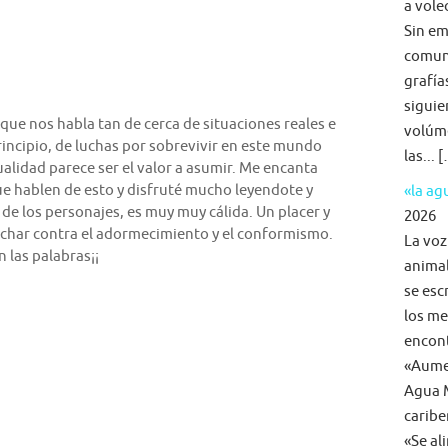
a voleo
Sin em
comun
grafía
siguie
 que nos habla tan de cerca de situaciones reales e
volúme
principio, de luchas por sobrevivir en este mundo
las... 
dualidad parece ser el valor a asumir. Me encanta
que hablen de esto y disfruté mucho leyendote y
«la a
de los personajes, es muy muy cálida. Un placer y
2026
char contra el adormecimiento y el conformismo.
La voz
n las palabras¡¡
animal
se esc
los me
encon
«Aumen
Agua M
caribe
«Se al