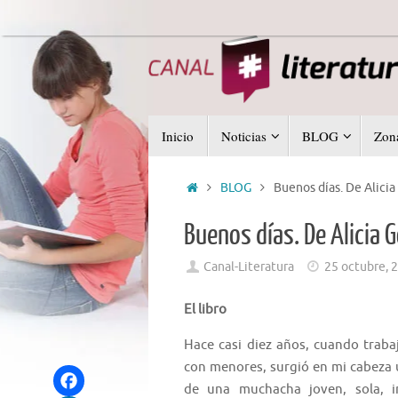
Saltar
al
contenido
Saltar
Inicio
Noticias
BLOG
Zona
al
contenido
Inicio
BLOG
Buenos días. De Alici
Buenos días. De Alicia 
Canal-Literatura
25 octubre, 
El libro
Hace casi diez años, cuando trab
con menores, surgió en mi cabeza 
de una muchacha joven, sola, i