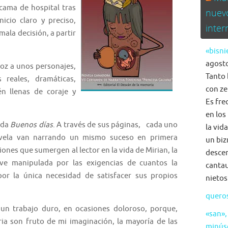
cama de hospital tras
nuev
nicio claro y preciso,
inte
ala decisión, a partir
«bisni
agosto
voz a unos personajes,
Tanto 
 reales, dramáticas,
con ze
n llenas de coraje y
Es fre
en los
ada
Buenos días
. A través de sus páginas, cada uno
la vid
ovela van narrando un mismo suceso en primera
un biz
iones que sumergen al lector en la vida de Mirian, la
descen
 ve manipulada por las exigencias de cuantos la
cantau
por la única necesidad de satisfacer sus propios
nietos
quero
un trabajo duro, en ocasiones doloroso, porque,
«san»,
ria son fruto de mi imaginación, la mayoría de las
minús