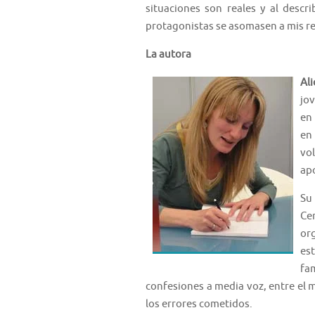
situaciones son reales y al descr
protagonistas se asomasen a mis r
La autora
Al
jov
en
en
vo
apo
Su
Ce
org
es
fa
confesiones a media voz, entre el 
los errores cometidos.