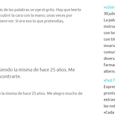
«cúter
ás de las palabras se oye el grito. Hay que leerlo
30 juli
 cubrir la cara con la mano; unas veces por
La pal
ere ver. Si era eso lo que pretendías,
instru
con lo
con ti
invari
comun
diversa
farmac
siendo la misma de hace 25 años. Me
alterna
contrarte.
«fast 
Expre
pronta
o la misma de hace 25 años. Me alegro mucho de
extran
las no
«Cada 