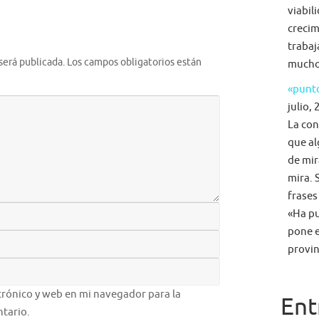
viabil
crecim
trabaj
será publicada.
Los campos obligatorios están
mucho 
«punto
julio, 
La con
que al
de mir
mira. 
frases
«Ha pu
pone e
provin
rónico y web en mi navegador para la
Ent
tario.