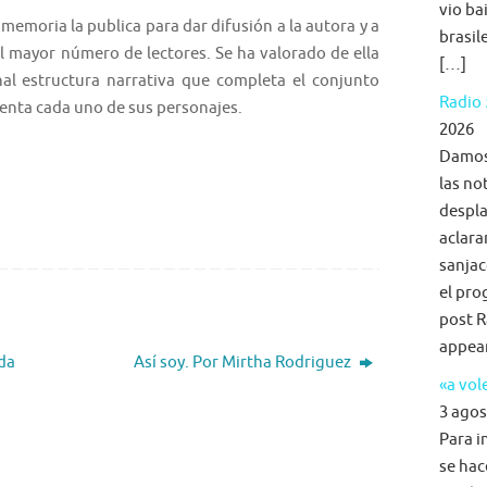
vio ba
a memoria la publica para dar difusión a la autora y a
brasil
al mayor número de lectores. Se ha valorado de ella
[…]
inal estructura narrativa que completa el conjunto
Radio 
uenta cada uno de sus personajes.
2026
Damos 
las no
despla
aclara
sanjac
el pro
post R
appea
da
Así soy. Por Mirtha Rodriguez
«a vol
3 agos
Para i
se hac