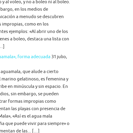
 y al voleo, y no a boleo ni al boleo.
bargo, en los medios de
icación a menudo se descubren
s impropias, como en los
ntes ejemplos: «Al abrir uno de los
nes a boleo, destaca una lista con
[…]
guamala», forma adecuada
31 julio,
 aguamala, que alude a cierto
 marino gelatinoso, es femenina y
ribe en minúscula y sin espacio. En
dios, sin embargo, se pueden
trar formas impropias como
tan las playas con presencia de
ala», «Así es el agua mala
ña que puede vivir para siempre» o
imentan de las... […]