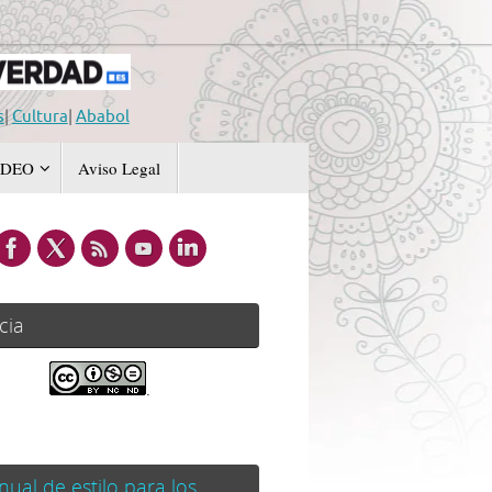
s
|
Cultura
|
Ababol
IDEO
Aviso Legal
cia
.
ual de estilo para los