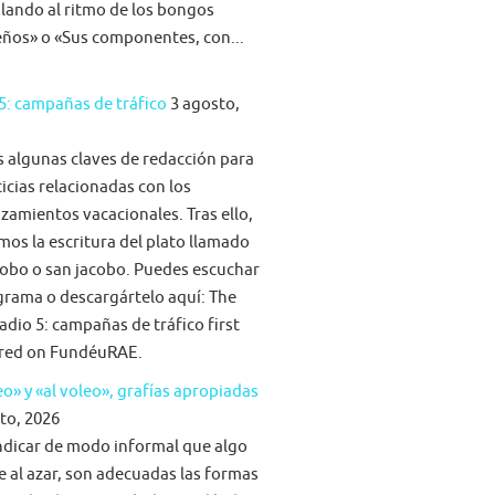
ilando al ritmo de los bongos
eños» o «Sus componentes, con...
5: campañas de tráfico
3 agosto,
algunas claves de redacción para
ticias relacionadas con los
zamientos vacacionales. Tras ello,
mos la escritura del plato llamado
obo o san jacobo. Puedes escuchar
grama o descargártelo aquí: The
adio 5: campañas de tráfico first
red on FundéuRAE.
eo» y «al voleo», grafías apropiadas
to, 2026
ndicar de modo informal que algo
e al azar, son adecuadas las formas