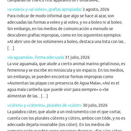
campañas de tráfico first appeared on FundéuRAE.
«a voleo» y «al voleo», grafías apropiadas
3 agosto, 2026
Para indicar de modo informal que algo se hace al azar, son
adecuadas las formas a voleo y al voleo, y no a boleo ni al boleo.
Sin embargo, en los medios de comunicación a menudo se
descubren grafías impropias, como en los siguientes ejemplos:
«Al abrir uno de los volúmenes a boleo, destaca una lista con las...
[…]
«la aguamala», forma adecuada
31 julio, 2026
La voz aguamala, que alude a cierto animal marino gelatinoso, es
femenina y se escribe en minúscula y sin espacio. En los medios,
sin embargo, se pueden encontrar formas impropias como
«Aumentan las playas con presencia de Agua Mala», «Así es el
agua mala caribeña que puede vivir para siempre» o «Se
alimentan de las... […]
«cúters» y «cúteres», plurales de «cúter»
30 julio, 2026
La palabra cúter, que alude a un instrumento con el que cortar,
cuenta con los plurales cúteres y cúters, ambos con tilde, y no es
adecuado dejarla invariable (los cúter). En los medios de