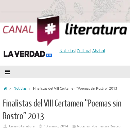
Saltar
al
contenido
Noticias
|
Cultura
|
Ababol
Inicio
Noticias
Finalistas del VIII Certamen “Poemas sin Rostro” 2013
Finalistas del VIII Certamen “Poemas sin
Rostro” 2013
Canal-Literatura
13 enero, 2014
Noticias
,
Poemas sin Rostro