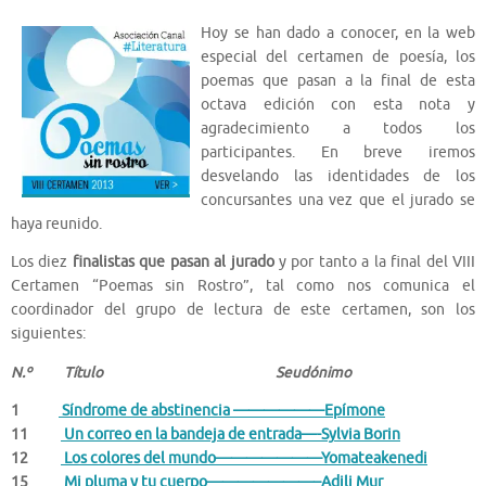
Hoy se han dado a conocer, en la web
especial del certamen de poesía, los
poemas que pasan a la final de esta
octava edición con esta nota y
agradecimiento a todos los
participantes. En breve iremos
desvelando las identidades de los
concursantes una vez que el jurado se
haya reunido.
Los diez
finalistas que pasan al jurado
y por tanto a la final del VIII
Certamen “Poemas sin Rostro”, tal como nos comunica el
coordinador del grupo de lectura de este certamen, son los
siguientes:
N.º Título Seudónimo
1
Síndrome de abstinencia ——————Epímone
11
Un correo en la bandeja de entrada—-Sylvia Borin
12
Los colores del mundo———————Yomateakenedi
15
Mi pluma y tu cuerpo———————–Adili Mur