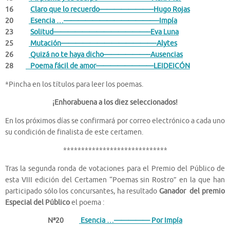
16
Claro que lo recuerdo———————–Hugo Rojas
20
Esencia …—————————————-Impía
23
Solitud—————————————–Eva Luna
25
Mutación—————————————-Alytes
26
Quizá no te haya dicho——————–Ausencias
28
Poema fácil de amor————————LEIDEICÓN
*Pincha en los títulos para leer los poemas.
¡Enhorabuena a los diez seleccionados!
En los próximos días se confirmará por correo electrónico a cada uno
su condición de finalista de este certamen.
*****************************
Tras la segunda ronda de votaciones para el Premio del Público de
esta VIII edición del Certamen “Poemas sin Rostro” en la que han
participado sólo los concursantes, ha resultado
G
anador del premio
Especial del Público
el poema :
Nª20
Esencia …————— Por Impía