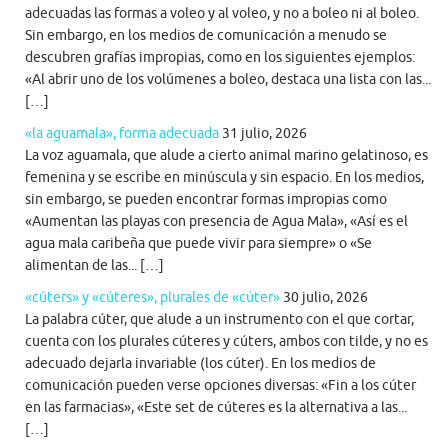
adecuadas las formas a voleo y al voleo, y no a boleo ni al boleo.
Sin embargo, en los medios de comunicación a menudo se
descubren grafías impropias, como en los siguientes ejemplos:
«Al abrir uno de los volúmenes a boleo, destaca una lista con las...
[…]
«la aguamala», forma adecuada
31 julio, 2026
La voz aguamala, que alude a cierto animal marino gelatinoso, es
femenina y se escribe en minúscula y sin espacio. En los medios,
sin embargo, se pueden encontrar formas impropias como
«Aumentan las playas con presencia de Agua Mala», «Así es el
agua mala caribeña que puede vivir para siempre» o «Se
alimentan de las... […]
«cúters» y «cúteres», plurales de «cúter»
30 julio, 2026
La palabra cúter, que alude a un instrumento con el que cortar,
cuenta con los plurales cúteres y cúters, ambos con tilde, y no es
adecuado dejarla invariable (los cúter). En los medios de
comunicación pueden verse opciones diversas: «Fin a los cúter
en las farmacias», «Este set de cúteres es la alternativa a las...
[…]