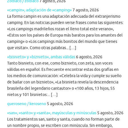
Zodiaco / zodiaco
7 agosto, 2026
«campin», adaptación de «camping»
7 agosto, 2026
La forma campin es una adaptación adecuada del extranjerismo
camping. En las noticias pueden verse frases como las siguientes:
«Los campings madrileños rozan el lleno total este verano»,
«Estos son los países de Europa más baratos para los amantes del
camping» o «Los campings más bonitos del mundo que tienes
que visitar». Como otras palabras... […]
«bisnieto» y «biznieto», ambas válidas
6 agosto, 2026
Tanto bisnieto, con ese, como biznieto, con zeta, son voces
válidas en español. Es frecuente encontrar estas dos grafías en
los medios de comunicación: «Celebra la vida y cumple su sueño
de bailar con un biznieto», «La bisnieta revela la descendencia
brasileña del legendario cantautor» o «100 años, 13 hijos, 55
nietos y 101 bisnietos:... […]
queroseno / keroseno
5 agosto, 2026
«san», «santo» y «santa», mayúsculas y minúsculas
5 agosto, 2026
Los tratamientos san, santo y santa, cuando no forman parte de
un nombre propio, se escriben con minúscula. Sin embargo,