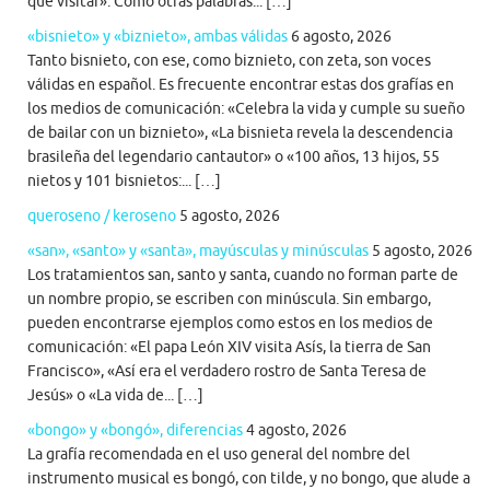
que visitar». Como otras palabras... […]
«bisnieto» y «biznieto», ambas válidas
6 agosto, 2026
Tanto bisnieto, con ese, como biznieto, con zeta, son voces
válidas en español. Es frecuente encontrar estas dos grafías en
los medios de comunicación: «Celebra la vida y cumple su sueño
de bailar con un biznieto», «La bisnieta revela la descendencia
brasileña del legendario cantautor» o «100 años, 13 hijos, 55
nietos y 101 bisnietos:... […]
queroseno / keroseno
5 agosto, 2026
«san», «santo» y «santa», mayúsculas y minúsculas
5 agosto, 2026
Los tratamientos san, santo y santa, cuando no forman parte de
un nombre propio, se escriben con minúscula. Sin embargo,
pueden encontrarse ejemplos como estos en los medios de
comunicación: «El papa León XIV visita Asís, la tierra de San
Francisco», «Así era el verdadero rostro de Santa Teresa de
Jesús» o «La vida de... […]
«bongo» y «bongó», diferencias
4 agosto, 2026
La grafía recomendada en el uso general del nombre del
instrumento musical es bongó, con tilde, y no bongo, que alude a