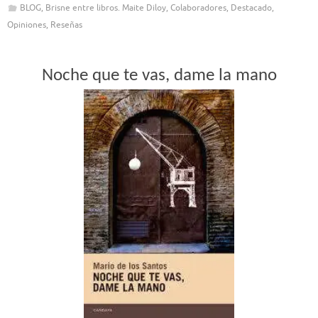
BLOG
,
Brisne entre libros. Maite Diloy
,
Colaboradores
,
Destacado
,
Opiniones
,
Reseñas
Noche que te vas, dame la mano