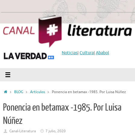
Saltar
al
contenido
Noticias
|
Cultura
|
Ababol
Inicio
BLOG
Artículos
Ponencia en betamax -1985. Por Luisa Núñez
Ponencia en betamax -1985. Por Luisa
Núñez
Canal-Literatura
7 julio, 2020