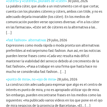
«cúters» y «cúteres», plurales de «cúter»
30 julio, 2026
La palabra cúter, que alude a un instrumento con el que cortar,
cuenta con los plurales cúteres y cúters, ambos con tilde, y no es
adecuado dejarla invariable (los cúter). En los medios de
comunicación pueden verse opciones diversas: «Fin a los cúter
en las farmacias», «Este set de cúteres es la alternativa a las...
[…]
«fast fashion». alternativas
29 julio, 2026
Expresiones como moda rápida o moda pronta son alternativas
preferibles al extranjerismo fast fashion. Aun así, en las noticias
pueden leerse frases como «Cada vez resulta más difícil
mantener la viabilidad del servicio debido al crecimiento de la
fast fashion», «Pasa a trabajar en una firma que hasta hace no
mucho se consideraba fast fashion... […]
«punto de mira», no «ojo de mira»
28 julio, 2026
La construcción adecuada para expresar que algo es el centro de
interés es punto de mira, y no es apropiado utilizar ojo de mira.
Sin embargo, pueden encontrarse frases en los medios como las
siguientes: «Ha publicado varios vídeos en los que pone en el ojo
de mira negocios de la provincia de Barcelona», «El... […]