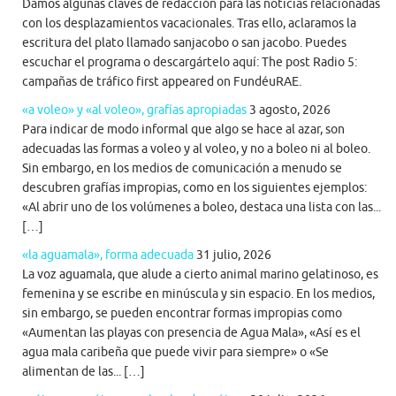
Damos algunas claves de redacción para las noticias relacionadas
con los desplazamientos vacacionales. Tras ello, aclaramos la
escritura del plato llamado sanjacobo o san jacobo. Puedes
escuchar el programa o descargártelo aquí: The post Radio 5:
campañas de tráfico first appeared on FundéuRAE.
«a voleo» y «al voleo», grafías apropiadas
3 agosto, 2026
Para indicar de modo informal que algo se hace al azar, son
adecuadas las formas a voleo y al voleo, y no a boleo ni al boleo.
Sin embargo, en los medios de comunicación a menudo se
descubren grafías impropias, como en los siguientes ejemplos:
«Al abrir uno de los volúmenes a boleo, destaca una lista con las...
[…]
«la aguamala», forma adecuada
31 julio, 2026
La voz aguamala, que alude a cierto animal marino gelatinoso, es
femenina y se escribe en minúscula y sin espacio. En los medios,
sin embargo, se pueden encontrar formas impropias como
«Aumentan las playas con presencia de Agua Mala», «Así es el
agua mala caribeña que puede vivir para siempre» o «Se
alimentan de las... […]