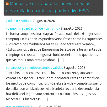
Manual de estilo para los nuevos medios
desarrollado en internet por Fundéu BBVA
Zodiaco / zodiaco
7 agosto, 2026
«campin», adaptación de «camping»
7 agosto, 2026
La forma campin es una adaptación adecuada del extranjerismo
camping. En las noticias pueden verse frases como las siguientes:
«Los campings madrileños rozan el lleno total este verano»,
«Estos son los países de Europa más baratos para los amantes del
camping» o «Los campings más bonitos del mundo que tienes
que visitar». Como otras palabras... […]
«bisnieto» y «biznieto», ambas válidas
6 agosto, 2026
Tanto bisnieto, con ese, como biznieto, con zeta, son voces
válidas en español. Es frecuente encontrar estas dos grafías en
los medios de comunicación: «Celebra la vida y cumple su sueño
de bailar con un biznieto», «La bisnieta revela la descendencia
brasileña del legendario cantautor» o «100 años, 13 hijos, 55
nietos y 101 bisnietos:... […]
queroseno / keroseno
5 agosto, 2026