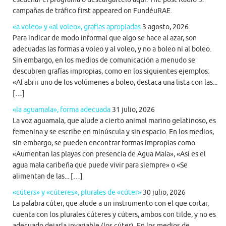
campañas de tráfico first appeared on FundéuRAE.
«a voleo» y «al voleo», grafías apropiadas
3 agosto, 2026
Para indicar de modo informal que algo se hace al azar, son
adecuadas las formas a voleo y al voleo, y no a boleo ni al boleo.
Sin embargo, en los medios de comunicación a menudo se
descubren grafías impropias, como en los siguientes ejemplos:
«Al abrir uno de los volúmenes a boleo, destaca una lista con las...
[…]
«la aguamala», forma adecuada
31 julio, 2026
La voz aguamala, que alude a cierto animal marino gelatinoso, es
femenina y se escribe en minúscula y sin espacio. En los medios,
sin embargo, se pueden encontrar formas impropias como
«Aumentan las playas con presencia de Agua Mala», «Así es el
agua mala caribeña que puede vivir para siempre» o «Se
alimentan de las... […]
«cúters» y «cúteres», plurales de «cúter»
30 julio, 2026
La palabra cúter, que alude a un instrumento con el que cortar,
cuenta con los plurales cúteres y cúters, ambos con tilde, y no es
adecuado dejarla invariable (los cúter). En los medios de