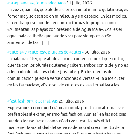
«la aguamala», forma adecuada
31 julio, 2026
La voz aguamala, que alude a cierto animal marino gelatinoso, es
femenina y se escribe en minúscula y sin espacio. En los medios,
sin embargo, se pueden encontrar formas impropias como
«Aumentan las playas con presencia de Agua Mala», «Así es el
agua mala caribeña que puede vivir para siempre» o «Se
alimentan de las... […]
«cúters» y «cúteres», plurales de «cúter»
30 julio, 2026
La palabra cúter, que alude a un instrumento con el que cortar,
cuenta con los plurales cúteres y cúters, ambos con tilde, y no es
adecuado dejarla invariable (los cúter). En los medios de
comunicación pueden verse opciones diversas: «Fin a los cúter
en las farmacias», «Este set de cúteres es la alternativa a las...
[…]
«fast fashion». alternativas
29 julio, 2026
Expresiones como moda rápida o moda pronta son alternativas
preferibles al extranjerismo fast fashion. Aun así, en las noticias
pueden leerse frases como «Cada vez resulta más difícil
mantener la viabilidad del servicio debido al crecimiento de la