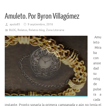
Amuleto. Por Byron Villagómez
apolo85
9 septiembre, 2016
BLOG
,
Relatos
,
Relatos blog
,
Zona Literaria
Amu
leto
Mira
ba
con
ansie
dad
su
reloj
de
pulse
ra a
cada
instante. Pronto sonaría la primera campanada y aún no tenía el