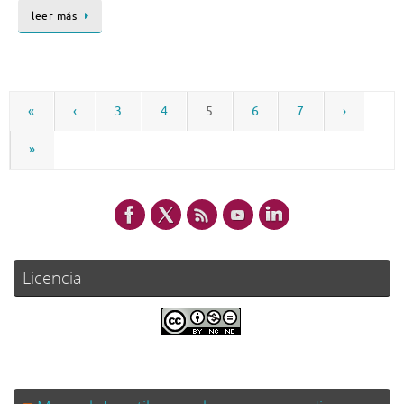
leer más
«
‹
3
4
5
6
7
›
»
Licencia
.