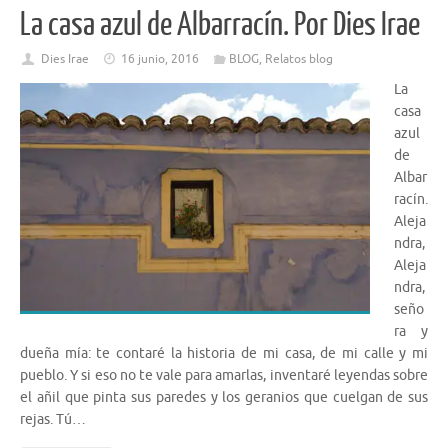
La casa azul de Albarracín. Por Dies Irae
Dies Irae
16 junio, 2016
BLOG
,
Relatos blog
La
casa
azul
de
Albar
racín.
Aleja
ndra,
Aleja
ndra,
seño
ra y
dueña mía: te contaré la historia de mi casa, de mi calle y mi
pueblo. Y si eso no te vale para amarlas, inventaré leyendas sobre
el añil que pinta sus paredes y los geranios que cuelgan de sus
rejas. Tú…