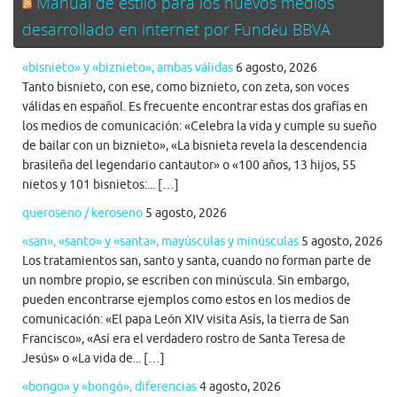
Manual de estilo para los nuevos medios
desarrollado en internet por Fundéu BBVA
«bisnieto» y «biznieto», ambas válidas
6 agosto, 2026
Tanto bisnieto, con ese, como biznieto, con zeta, son voces
válidas en español. Es frecuente encontrar estas dos grafías en
los medios de comunicación: «Celebra la vida y cumple su sueño
de bailar con un biznieto», «La bisnieta revela la descendencia
brasileña del legendario cantautor» o «100 años, 13 hijos, 55
nietos y 101 bisnietos:... […]
queroseno / keroseno
5 agosto, 2026
«san», «santo» y «santa», mayúsculas y minúsculas
5 agosto, 2026
Los tratamientos san, santo y santa, cuando no forman parte de
un nombre propio, se escriben con minúscula. Sin embargo,
pueden encontrarse ejemplos como estos en los medios de
comunicación: «El papa León XIV visita Asís, la tierra de San
Francisco», «Así era el verdadero rostro de Santa Teresa de
Jesús» o «La vida de... […]
«bongo» y «bongó», diferencias
4 agosto, 2026