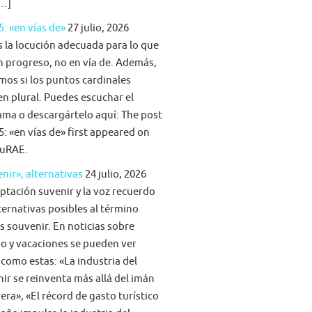
[…]
5: «en vías de»
27 julio, 2026
s la locución adecuada para lo que
n progreso, no en vía de. Además,
mos si los puntos cardinales
n plural. Puedes escuchar el
ma o descargártelo aquí: The post
5: «en vías de» first appeared on
uRAE.
nir», alternativas
24 julio, 2026
ptación suvenir y la voz recuerdo
ternativas posibles al término
s souvenir. En noticias sobre
o y vacaciones se pueden ver
 como estas: «La industria del
ir se reinventa más allá del imán
era», «El récord de gasto turístico