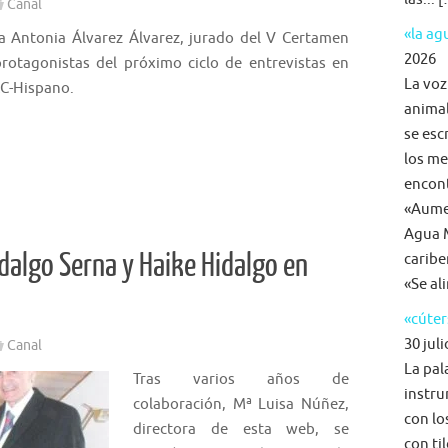
Canal
«la a
eta Antonia Álvarez Álvarez, jurado del V Certamen
2026
rotagonistas del próximo ciclo de entrevistas en
La voz
IRC-Hispano.
animal
se esc
los me
encon
«Aumen
Agua M
dalgo Serna y Haike Hidalgo en
caribe
«Se al
«cúter
30 juli
Canal
La pal
Tras varios años de
instru
colaboración, Mª Luisa Núñez,
con lo
directora de esta web, se
con ti