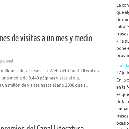
La con
que al
de mir
mira. 
frases
nes de visitas a un mes y medio
«Ha pu
pone e
provin
Canal
«no da
 millones de accesos, la Web del Canal Literatura
27 juli
 una media de 8.440 páginas vistas al día.
En la 
 un millón de visitas hasta el año 2008 que s…
en la 
es que
de la 
embarg
frases
ocasio