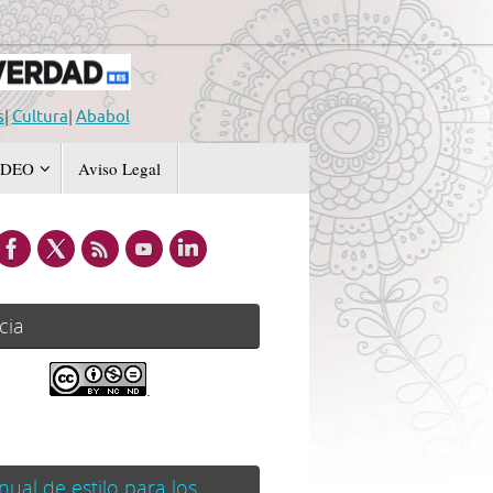
s
|
Cultura
|
Ababol
IDEO
Aviso Legal
cia
.
ual de estilo para los