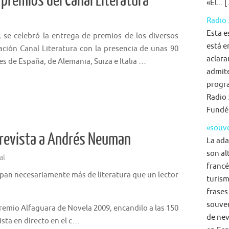
 premios del Canal Literatura
«El... 
Radio 
Esta e
o, se celebró la entrega de premios de los diversos
está e
ción Canal Literatura con la presencia de unas 90
aclara
es de España, de Alemania, Suiza e Italia …
admite
progra
Radio 
Fundé
«souve
ntrevista a Andrés Neuman
La ada
son al
al
francé
epan necesariamente más de literatura que un lector
turism
frases
souven
remio Alfaguara de Novela 2009, encandilo a las 150
de nev
ista en directo en el c…