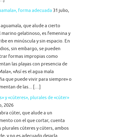
guamala», forma adecuada
31 julio,
 aguamala, que alude a cierto
 marino gelatinoso, es femenina y
ribe en minúscula y sin espacio. En
dios, sin embargo, se pueden
trar formas impropias como
tan las playas con presencia de
ala», «Así es el agua mala
ña que puede vivir para siempre» o
imentan de las... […]
s» y «cúteres», plurales de «cúter»
o, 2026
abra cúter, que alude a un
mento con el que cortar, cuenta
s plurales cúteres y cúters, ambos
lde, y no es adecuado dejarla