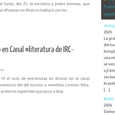
el lunes, día 25, la escritora y poeta leonesa, que
nuev
me «Poemas sin Rostro» hablará con los…
inte
«bongo
2026
La gra
del no
 en Canal #literatura de IRC-
bongó,
una em
se ven
nal
«¿Cómo
vio ba
9 el ciclo de entrevistas en directo en el canal
brasil
presencia del del escritor y novelista Lorenzo Silva.
[…]
os primeros españoles que puso a disp…
Radio 
2026
Damos 