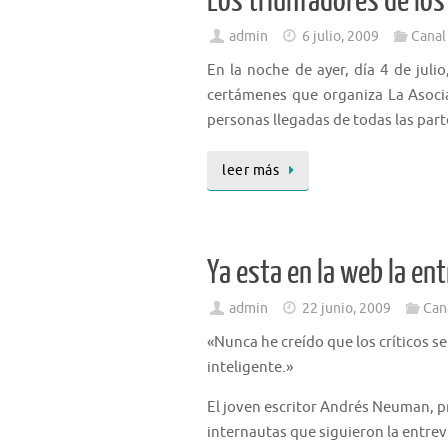
Los triunfadores de los
admin
6 julio, 2009
Canal
En la noche de ayer, día 4 de juli
certámenes que organiza La Asocia
personas llegadas de todas las part
leer más
Ya esta en la web la e
admin
22 junio, 2009
Can
«Nunca he creído que los críticos s
inteligente.»
El joven escritor Andrés Neuman, p
internautas que siguieron la entrev