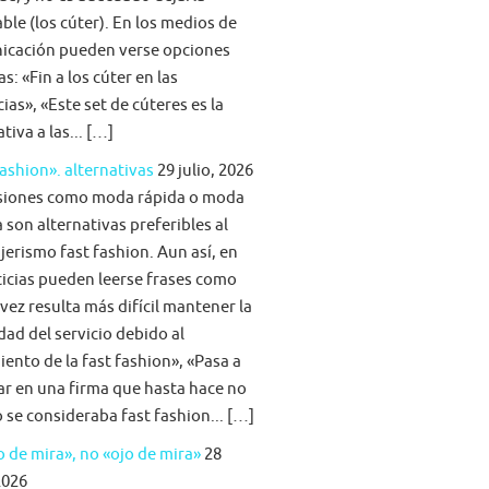
able (los cúter). En los medios de
icación pueden verse opciones
s: «Fin a los cúter en las
ias», «Este set de cúteres es la
tiva a las... […]
fashion». alternativas
29 julio, 2026
siones como moda rápida o moda
 son alternativas preferibles al
jerismo fast fashion. Aun así, en
ticias pueden leerse frases como
vez resulta más difícil mantener la
idad del servicio debido al
iento de la fast fashion», «Pasa a
ar en una firma que hasta hace no
se consideraba fast fashion... […]
 de mira», no «ojo de mira»
28
2026