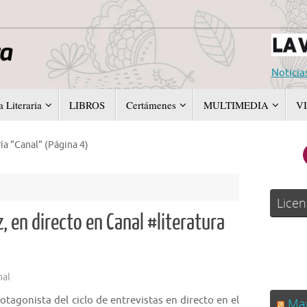
Noticia
 Literaria
LIBROS
Certámenes
MULTIMEDIA
V
ía "Canal"
(Página 4)
Licen
, en directo en Canal #literatura
nal
tagonista del ciclo de entrevistas en directo en el
Man