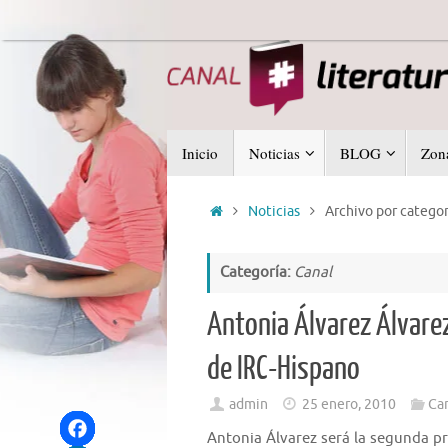
Saltar
al
contenido
Saltar
Inicio
Noticias
BLOG
Zona
al
contenido
Inicio
Noticias
Archivo por categor
Categoría:
Canal
Antonia Álvarez Álvarez
de IRC-Hispano
admin
25 enero, 2010
Ca
Antonia Álvarez será la segunda pro