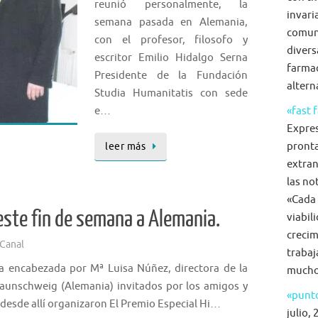
reunió personalmente, la
invari
semana pasada en Alemania,
comun
con el profesor, filosofo y
diversa
escritor Emilio Hidalgo Serna
farmac
Presidente de la Fundación
alterna
Studia Humanitatis con sede
e…
«fast 
Expre
pronta
leer más
extran
las no
«Cada 
 este fin de semana a Alemania.
viabil
crecim
Canal
trabaj
a encabezada por Mª Luisa Núñez, directora de la
mucho 
raunschweig (Alemania) invitados por los amigos y
«punto
 desde allí organizaron El Premio Especial Hi…
julio, 