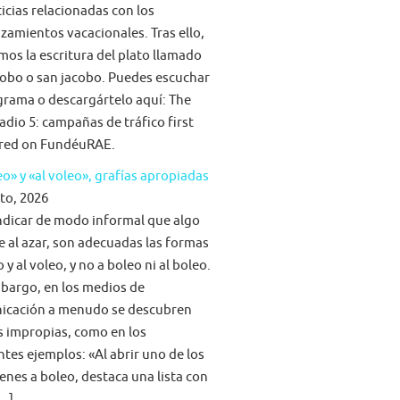
ticias relacionadas con los
zamientos vacacionales. Tras ello,
mos la escritura del plato llamado
obo o san jacobo. Puedes escuchar
grama o descargártelo aquí: The
adio 5: campañas de tráfico first
red on FundéuRAE.
eo» y «al voleo», grafías apropiadas
to, 2026
ndicar de modo informal que algo
e al azar, son adecuadas las formas
 y al voleo, y no a boleo ni al boleo.
bargo, en los medios de
icación a menudo se descubren
s impropias, como en los
ntes ejemplos: «Al abrir uno de los
nes a boleo, destaca una lista con
[…]