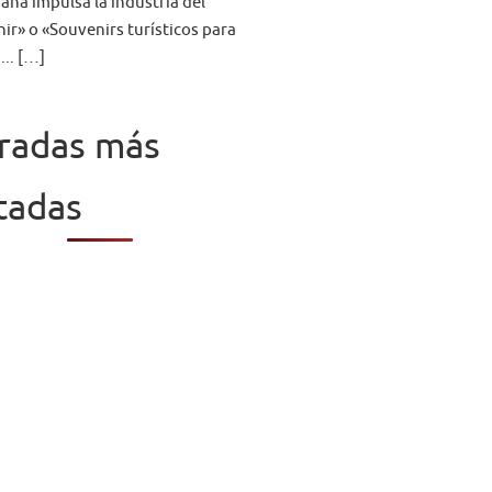
aña impulsa la industria del
ir» o «Souvenirs turísticos para
... […]
radas más
itadas