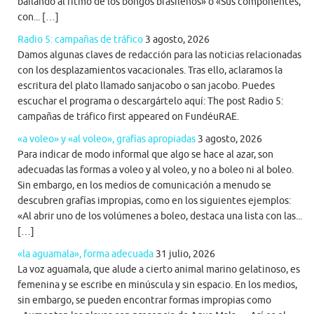
bailando al ritmo de los bongos brasileños» o «Sus componentes,
con... […]
Radio 5: campañas de tráfico
3 agosto, 2026
Damos algunas claves de redacción para las noticias relacionadas
con los desplazamientos vacacionales. Tras ello, aclaramos la
escritura del plato llamado sanjacobo o san jacobo. Puedes
escuchar el programa o descargártelo aquí: The post Radio 5:
campañas de tráfico first appeared on FundéuRAE.
«a voleo» y «al voleo», grafías apropiadas
3 agosto, 2026
Para indicar de modo informal que algo se hace al azar, son
adecuadas las formas a voleo y al voleo, y no a boleo ni al boleo.
Sin embargo, en los medios de comunicación a menudo se
descubren grafías impropias, como en los siguientes ejemplos:
«Al abrir uno de los volúmenes a boleo, destaca una lista con las...
[…]
«la aguamala», forma adecuada
31 julio, 2026
La voz aguamala, que alude a cierto animal marino gelatinoso, es
femenina y se escribe en minúscula y sin espacio. En los medios,
sin embargo, se pueden encontrar formas impropias como