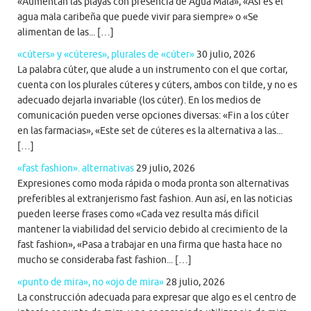
«Aumentan las playas con presencia de Agua Mala», «Así es el
agua mala caribeña que puede vivir para siempre» o «Se
alimentan de las... […]
«cúters» y «cúteres», plurales de «cúter»
30 julio, 2026
La palabra cúter, que alude a un instrumento con el que cortar,
cuenta con los plurales cúteres y cúters, ambos con tilde, y no es
adecuado dejarla invariable (los cúter). En los medios de
comunicación pueden verse opciones diversas: «Fin a los cúter
en las farmacias», «Este set de cúteres es la alternativa a las...
[…]
«fast fashion». alternativas
29 julio, 2026
Expresiones como moda rápida o moda pronta son alternativas
preferibles al extranjerismo fast fashion. Aun así, en las noticias
pueden leerse frases como «Cada vez resulta más difícil
mantener la viabilidad del servicio debido al crecimiento de la
fast fashion», «Pasa a trabajar en una firma que hasta hace no
mucho se consideraba fast fashion... […]
«punto de mira», no «ojo de mira»
28 julio, 2026
La construcción adecuada para expresar que algo es el centro de