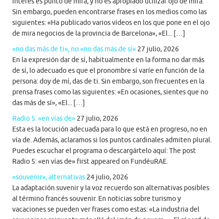
interés es punto de mira, y no es apropiado utilizar ojo de mira.
Sin embargo, pueden encontrarse frases en los medios como las
siguientes: «Ha publicado varios vídeos en los que pone en el ojo
de mira negocios de la provincia de Barcelona», «El... […]
«no das más de ti», no «no das más de sí»
27 julio, 2026
En la expresión dar de sí, habitualmente en la forma no dar más
de sí, lo adecuado es que el pronombre sí varíe en función de la
persona: doy de mí, das de ti. Sin embargo, son frecuentes en la
prensa frases como las siguientes: «En ocasiones, sientes que no
das más de sí», «El... […]
Radio 5: «en vías de»
27 julio, 2026
Esta es la locución adecuada para lo que está en progreso, no en
vía de. Además, aclaramos si los puntos cardinales admiten plural.
Puedes escuchar el programa o descargártelo aquí: The post
Radio 5: «en vías de» first appeared on FundéuRAE.
«souvenir», alternativas
24 julio, 2026
La adaptación suvenir y la voz recuerdo son alternativas posibles
al término francés souvenir. En noticias sobre turismo y
vacaciones se pueden ver frases como estas: «La industria del