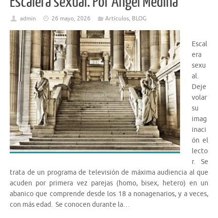
Escalera sexual. Por Ángel Medina
admin
26 mayo, 2026
Artículos
,
BLOG
Escal
era
sexu
al.
Deje
volar
su
imag
inaci
ón el
lecto
r. Se
trata de un programa de televisión de máxima audiencia al que
acuden por primera vez parejas (homo, bisex, hetero) en un
abanico que comprende desde los 18 a nonagenarios, y a veces,
con más edad. Se conocen durante la…