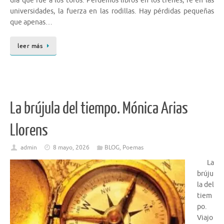
día que fue a los toros. Perdemos libros en los trenes, fe en las
universidades, la fuerza en las rodillas. Hay pérdidas pequeñas
que apenas…
leer más
La brújula del tiempo. Mónica Arias
Llorens
admin
8 mayo, 2026
BLOG
,
Poemas
La
brúju
la del
tiem
po.
Viajo