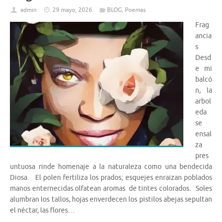
admin
29 mayo, 2026
BLOG
,
Poemas
Frag
ancia
s
Desd
e mi
balcó
n, la
arbol
eda
se
ensal
za
pres
untuosa rinde homenaje a la naturaleza como una bendecida
Diosa. El polen fertiliza los prados; esquejes enraizan poblados
manos enternecidas olfatean aromas de tintes colorados. Soles
alumbran los tallos, hojas enverdecen los pistilos abejas sepultan
el néctar, las flores…