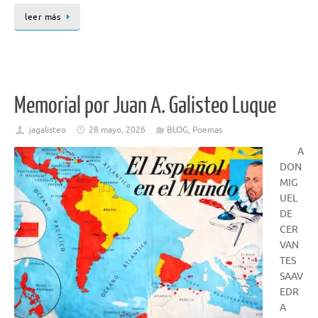
leer más
Memorial por Juan A. Galisteo Luque
jagalisteo
28 mayo, 2026
BLOG
,
Poemas
A
DON
MIG
UEL
DE
CER
VAN
TES
SAAV
EDR
A