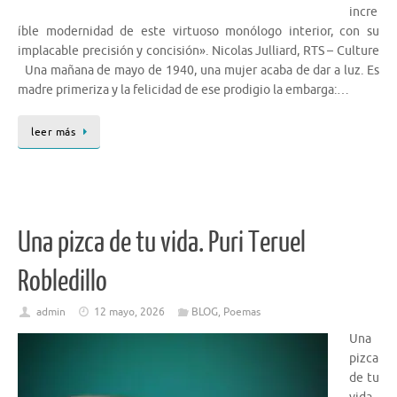
incre
íble modernidad de este virtuoso monólogo interior, con su
implacable precisión y concisión». Nicolas Julliard, RTS – Culture
Una mañana de mayo de 1940, una mujer acaba de dar a luz. Es
madre primeriza y la felicidad de ese prodigio la embarga:…
leer más
Una pizca de tu vida. Puri Teruel
Robledillo
admin
12 mayo, 2026
BLOG
,
Poemas
Una
pizca
de tu