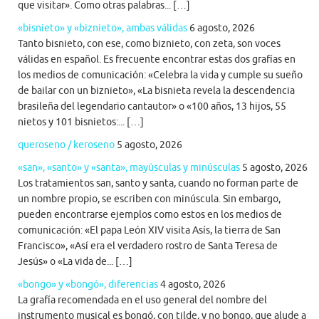
que visitar». Como otras palabras... […]
«bisnieto» y «biznieto», ambas válidas
6 agosto, 2026
Tanto bisnieto, con ese, como biznieto, con zeta, son voces
válidas en español. Es frecuente encontrar estas dos grafías en
los medios de comunicación: «Celebra la vida y cumple su sueño
de bailar con un biznieto», «La bisnieta revela la descendencia
brasileña del legendario cantautor» o «100 años, 13 hijos, 55
nietos y 101 bisnietos:... […]
queroseno / keroseno
5 agosto, 2026
«san», «santo» y «santa», mayúsculas y minúsculas
5 agosto, 2026
Los tratamientos san, santo y santa, cuando no forman parte de
un nombre propio, se escriben con minúscula. Sin embargo,
pueden encontrarse ejemplos como estos en los medios de
comunicación: «El papa León XIV visita Asís, la tierra de San
Francisco», «Así era el verdadero rostro de Santa Teresa de
Jesús» o «La vida de... […]
«bongo» y «bongó», diferencias
4 agosto, 2026
La grafía recomendada en el uso general del nombre del
instrumento musical es bongó, con tilde, y no bongo, que alude a