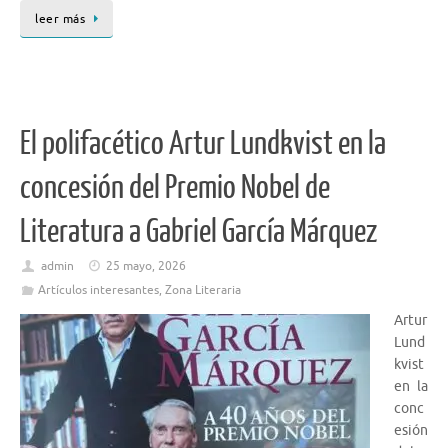
leer más
El polifacético Artur Lundkvist en la
concesión del Premio Nobel de
Literatura a Gabriel García Márquez
admin
25 mayo, 2026
Artículos interesantes
,
Zona Literaria
Artur
Lund
kvist
en la
conc
esión