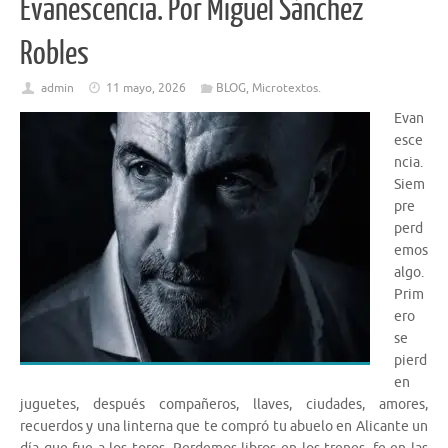
Evanescencia. Por Miguel Sánchez
Robles
admin
11 mayo, 2026
BLOG
,
Microtextos.
Evan
esce
ncia.
Siem
pre
perd
emos
algo.
Prim
ero
se
pierd
en
juguetes, después compañeros, llaves, ciudades, amores,
recuerdos y una linterna que te compró tu abuelo en Alicante un