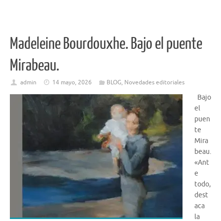
Madeleine Bourdouxhe. Bajo el puente
Mirabeau.
admin
14 mayo, 2026
BLOG
,
Novedades editoriales
Bajo
el
puen
te
Mira
beau.
«Ant
e
todo,
dest
aca
la