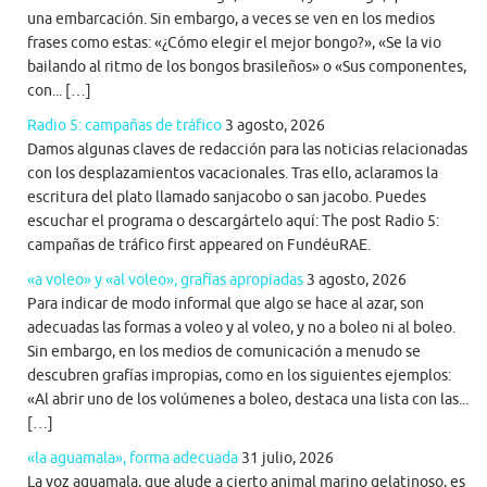
una embarcación. Sin embargo, a veces se ven en los medios
frases como estas: «¿Cómo elegir el mejor bongo?», «Se la vio
bailando al ritmo de los bongos brasileños» o «Sus componentes,
con... […]
Radio 5: campañas de tráfico
3 agosto, 2026
Damos algunas claves de redacción para las noticias relacionadas
con los desplazamientos vacacionales. Tras ello, aclaramos la
escritura del plato llamado sanjacobo o san jacobo. Puedes
escuchar el programa o descargártelo aquí: The post Radio 5:
campañas de tráfico first appeared on FundéuRAE.
«a voleo» y «al voleo», grafías apropiadas
3 agosto, 2026
Para indicar de modo informal que algo se hace al azar, son
adecuadas las formas a voleo y al voleo, y no a boleo ni al boleo.
Sin embargo, en los medios de comunicación a menudo se
descubren grafías impropias, como en los siguientes ejemplos:
«Al abrir uno de los volúmenes a boleo, destaca una lista con las...
[…]
«la aguamala», forma adecuada
31 julio, 2026
La voz aguamala, que alude a cierto animal marino gelatinoso, es