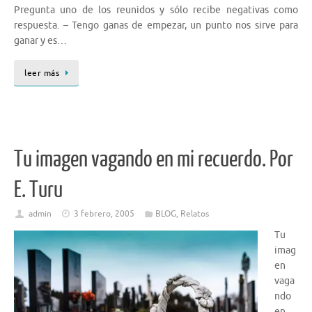
Pregunta uno de los reunidos y sólo recibe negativas como
respuesta. – Tengo ganas de empezar, un punto nos sirve para
ganar y es…
leer más
Tu imagen vagando en mi recuerdo. Por
E. Turu
admin
3 febrero, 2005
BLOG
,
Relatos
Tu
imag
en
vaga
ndo
en