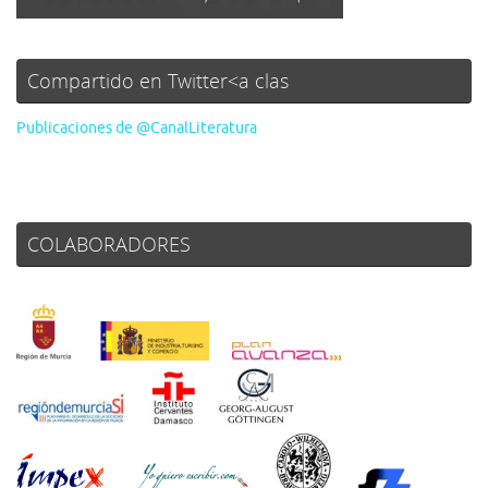
Compartido en Twitter<a clas
Publicaciones de @CanalLiteratura
COLABORADORES