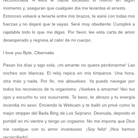
reconfortada. A ellos le había sucedido lo mismo en algún
momento y, aseguran que cualquier día me levantas el arresto.
Entonces volveré a tenerte entre mis brazos, te asiré con todas mis
fuerzas y no dejaré que te vayas. Seré muy obediente. Cumpliré a
rajatabla todo lo que me digas. Por favor, lee esta carta de amor
desesperado y regresa al calor de mi cuerpo.
I love you Byte, Cibernalia
Pasan los días y sigo sola; ¡mi amante no quiere perdonarme! Las
noches son blancas. El reloj repica en mis tímpanos. Una hora,
otra más y nada. Por fin, me absuelves. Ya puedo navegar por
todos los recovecos de tu organismo. ¡Vuelves a amarme! Veo tus
ojos y escucho tu voz susurrante. Te beso, te abrazo y tu energía
incendia mi sexo. Enciendo la Webcam y te bailó un privé como la
mejor stripper del Bada Bing de Los Soprano. Desnuda, deposito el
portátil en mi vientre y tengo un orgasmo. No me importa que Dios
me castigue con tu amor incestuoso. ¡Soy feliz! ¡Nos hemos
reconciliado!