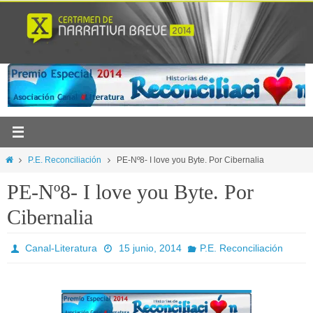
Ir
al
contenido
Inicio
P.E. Reconciliación
PE-Nº8- I love you Byte. Por Cibernalia
PE-Nº8- I love you Byte. Por
Cibernalia
Canal-Literatura
15 junio, 2014
P.E. Reconciliación