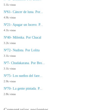
5.1k vistas
Nº61- Cáncer de luna. Por...
4.9k vistas
Nº21- Apagar un lucero. P...
4.1k vistas
Nº40- Milenka. Por Chacal
3.2k vistas
Nº72- Nudista. Por Lolita
3.1k vistas
Nº7- Chudakarana. Por Bro...
3.1k vistas
Nº75- Los sueños del fare...
2.9k vistas
Nº70- La gente pintada. P...
2.8k vistas
Comentarios recientes