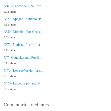
Nº61- Cáncer de luna. Por...
4.9k vistas
Nº21- Apagar un lucero. P...
4.1k vistas
Nº40- Milenka. Por Chacal
3.2k vistas
Nº72- Nudista. Por Lolita
3.1k vistas
Nº7- Chudakarana. Por Bro...
3.1k vistas
Nº75- Los sueños del fare...
2.9k vistas
Nº70- La gente pintada. P...
2.8k vistas
Comentarios recientes