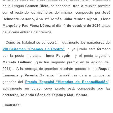
de la Lengua
Carmen Riera
, se conocerá tras la reunión prevista
con el resto de los miembros del mismo compuesto por
José
Belmonte Serrano, Ana Mª Tomás, Julia Muñoz Ripoll , Elena
Marqués y Pau Pérez López
el
día 4 de octubre de 2014
antes
de la cena entrega de premios.
Como es habitual se conocerán igualmente los ganadores del
VIII Certamen “Poemas sin Rostro”
cuyo jurado está formado
por la poeta murciana
Inma Pelegrín
y el poeta argentino
Marcelo Galliano
(que fue segundo premio en la edición del
2011)
.
A la entrega de premios asistirán poetas como
Raquel
Lanseros y Vicente Gallego
. También se dará a conocer el
ganador del
Premio Especial “Historias de Reconciliación
”
,
actualmente en curso, cuyo jurado está compuesto por las
escritoras
, Yolanda Sáenz de Tejada y Mati Morata.
Finalistas: