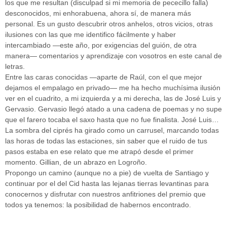
los que me resultan (disculpad si mi memoria de pececillo falla)
desconocidos, mi enhorabuena, ahora sí, de manera más
personal. Es un gusto descubrir otros anhelos, otros vicios, otras
ilusiones con las que me identifico fácilmente y haber
intercambiado —este año, por exigencias del guión, de otra
manera— comentarios y aprendizaje con vosotros en este canal de
letras.
Entre las caras conocidas —aparte de Raúl, con el que mejor
dejamos el empalago en privado— me ha hecho muchísima ilusión
ver en el cuadrito, a mi izquierda y a mi derecha, las de José Luis y
Gervasio. Gervasio llegó atado a una cadena de poemas y no supe
que el farero tocaba el saxo hasta que no fue finalista. José Luis…
La sombra del ciprés ha girado como un carrusel, marcando todas
las horas de todas las estaciones, sin saber que el ruido de tus
pasos estaba en ese relato que me atrapó desde el primer
momento. Gillian, de un abrazo en Logroño.
Propongo un camino (aunque no a pie) de vuelta de Santiago y
continuar por el del Cid hasta las lejanas tierras levantinas para
conocernos y disfrutar con nuestros anfitriones del premio que
todos ya tenemos: la posibilidad de habernos encontrado.